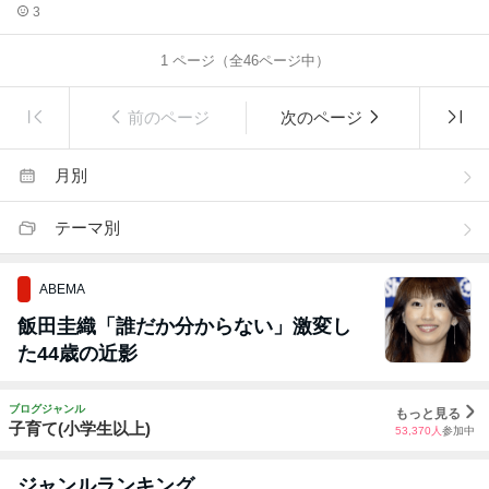
3
1
ページ（全
46
ページ中）
前のページ
次のページ
月別
テーマ別
ABEMA
飯田圭織「誰だか分からない」激変し
た44歳の近影
ブログジャンル
もっと見る
子育て(小学生以上)
53,370
人
参加中
ジャンルランキング