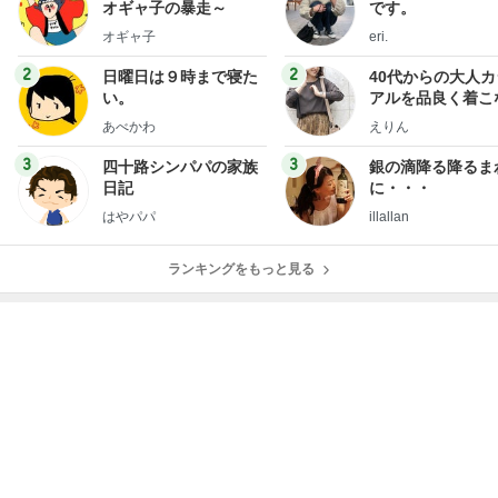
オギャ子の暴走～
です。
オギャ子
eri.
2
2
日曜日は９時まで寝た
40代からの大人
い。
アルを品良く着こ
ファッションブロ
あべかわ
えりん
3
3
四十路シンパパの家族
銀の滴降る降るま
日記
に・・・
はやパパ
illallan
ランキングをもっと見る
オフィシャルブロガーランキング
総合ランキング
すべて見る
1
2
3