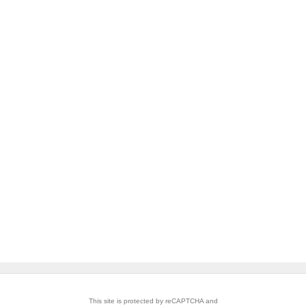
the Google
Privacy Policy
and
Terms of Service
apply.
安心・安全なご利用のために
お問い合わせ
ヘルプ
利用規約
アクセスデータの利用
特定商取引法に基づく表記
© CyberAgent, Inc.