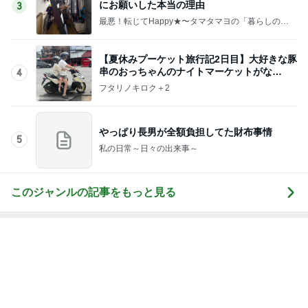
にお願いした本当の理由
3
最悪！転じてHappy★〜タマタマヨの「暮らしのし
くじり帳」〜
【夏休みプーケット旅行記2日目】大好きな豚
串のおっちゃんのナイトマーケットがな
4
い！！
フタリノキロク＋2
やっぱり長男が全額負担してた財布事情
5
私の日常～日々の出来事～
このジャンルの記事をもっと見る