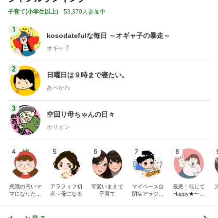
子育て(小学生以上)
53,370人参加中
1
kosodatefulな毎日 ～オギャ子の暴走～
オギャ子
2
日曜日は９時まで寝たい。
あべかわ
3
空回り母ちゃんの日々
ホリカン
4
5
6
7
8
意識の高いマ
アラフィフ初
可愛いままで
マイペース自
最悪！転じて
マになりたか
産～母になる
子育て
閉症アラジン
Happy★〜タ
った
の子育て日記
マタマヨの
「暮らしのし
くじり帳」〜