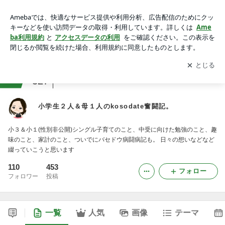
小学生２人＆母１人のkosodate奮闘記。
アプリをダウンロードして
ブログの更新通知
を受け取りまし
開く
ょう。
ranking
子育て(小学生以上)ジャンル
327
小学生２人＆母１人のkosodate奮闘記。
小３＆小１(性別非公開)シングル子育てのこと、中受に向けた勉強のこと、趣
味のこと、家計のこと、ついでにバセドウ病闘病記も。 日々の想いなどなど
綴っていこうと思います
110
453
フォロー
フォロワー
投稿
一覧
人気
画像
テーマ