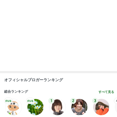
市川團十郎白
小林麻央
だいたひかる
桃
クロ
猿
急上昇ランキング
すべて見る
1
2
3
4
5
EBiDAN 39&Ki
高山善廣
こいたん
島倉りか
つばきファク
DS
トリー
新登場ランキング
すべて見る
1
2
3
4
5
BEYOOOOO
島倉りか
ゆうこりん
石 安伊
蒼井心音
NDS