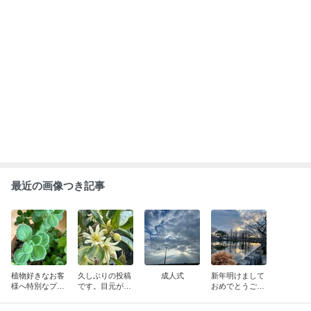
最近の画像つき記事
植物好きなお客
久しぶりの投稿
成人式
新年明けまして
様へ特別なプレ
です。目元が重
おめでとうござ
ゼント(..◜ᴗ◝..)
い方におすすめ
います
の漢方。