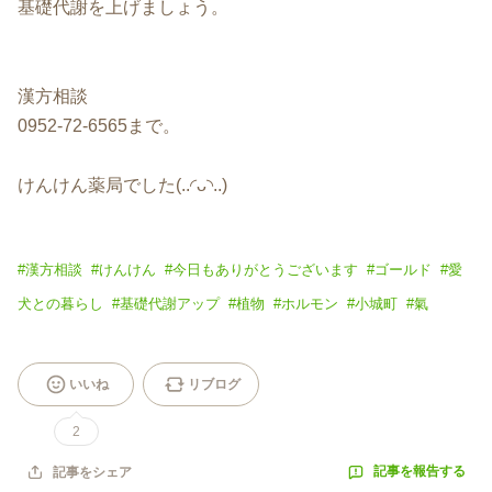
基礎代謝を上げましょう。
漢方相談
0952-72-6565まで。
けんけん薬局でした(..◜ᴗ◝..)
#
漢方相談
#
けんけん
#
今日もありがとうございます
#
ゴールド
#
愛
犬との暮らし
#
基礎代謝アップ
#
植物
#
ホルモン
#
小城町
#
氣
いいね
リブログ
2
記事を報告する
記事をシェア