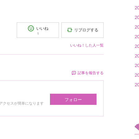
2
2
2
いいね
リブログする
1
2
いいね！した人一覧
2
2
2
記事を報告する
2
2
フォロー
アクセスが簡単になります