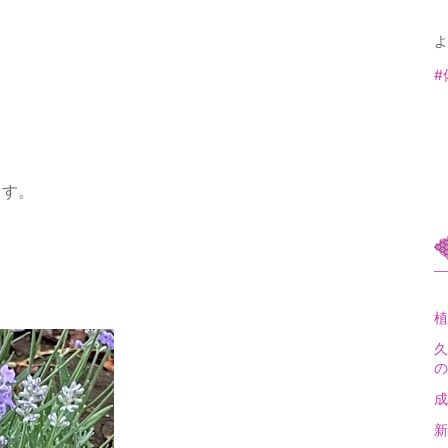
よ
#
ます。
植
久
の
成
新