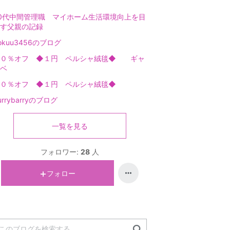
0代中間管理職 マイホーム生活環境向上を目
す父親の記録
okuu3456のブログ
９０％オフ ◆１円 ペルシャ絨毯◆ ギャ
ベ
９０％オフ ◆１円 ペルシャ絨毯◆
urrybarryのブログ
一覧を見る
フォロワー:
28
人
フォロー