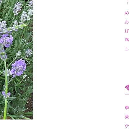
「
め
お
ば
風
し
季
愛
か