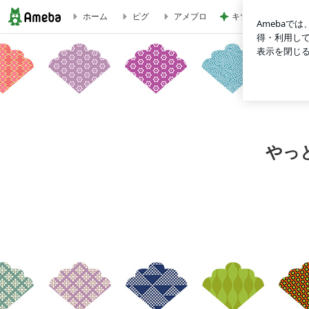
キツくなってきたス
ホーム
ピグ
アメブロ
心を込めて漢方相談 | やっと見つけた！私のかかりつけ 〜け
やっ