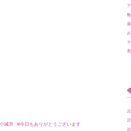
ア
勉
薬
お
そ
美
）
2
2
県小城市
#今日もありがとうございます
2