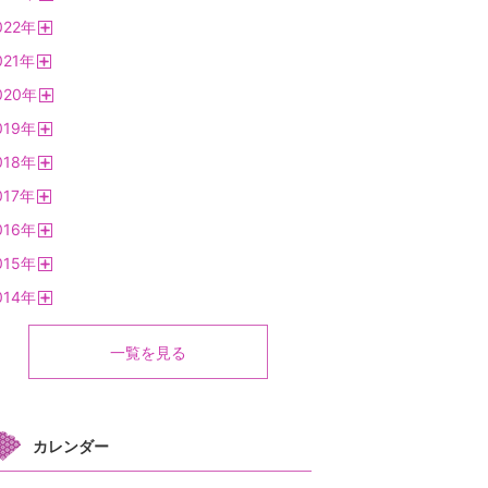
開
022
年
く
開
021
年
く
開
020
年
く
開
019
年
く
開
018
年
く
開
017
年
く
開
016
年
く
開
015
年
く
開
014
年
く
開
く
一覧を見る
カレンダー