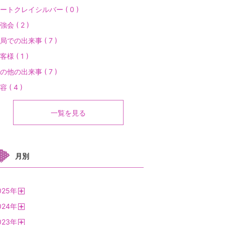
ートクレイシルバー ( 0 )
強会 ( 2 )
局での出来事 ( 7 )
客様 ( 1 )
の他の出来事 ( 7 )
容 ( 4 )
一覧を見る
月別
025
年
開
024
年
く
開
023
年
く