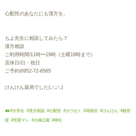
心配性のあなたにも漢方を。
ちよ先生に相談してみたら？
漢方相談
ご利用時間/11時〜19時（土曜18時まで）
店休日/日・祝日
ご予約/0952-72-6565
けんけん薬局でした(..◜ᴗ◝..)
#
大学生
#
漢方相談
#
心配性
#
カワセミ
#
花粉症
#
けんけん
#
観音
様
#
営業マン
#
小城公園
#
神社