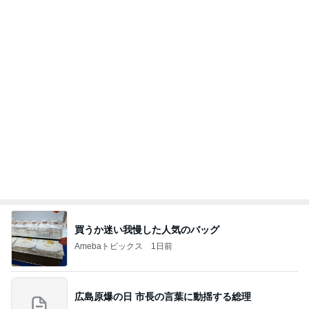
ガラスに口を付けても移らないリップ
Amebaトピックス
1日前
ありがとうございます
市川團十郎白猿オフィシャルB
2日前
肩の力が抜けた赤ちゃんの検査結果
Amebaトピックス
1日前
７人待ち
沢田聖子オフィシャルブログ「In My Heartな旅日
2日前
記」by Ameba