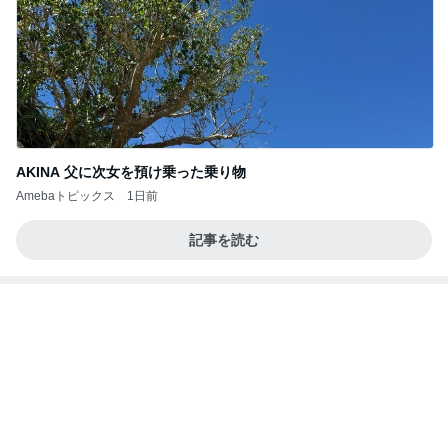
子の似顔絵に冷や汗かいた理由
Amebaトピックス
1日前
夫とファミレスで晩ごはん
武東由美オフィシャルブログ「MOTOちゃんとのは
1日前
っぴぃな毎日」Powered by Ameba