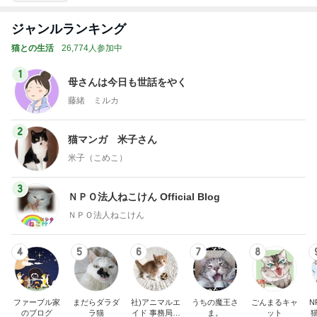
ジャンルランキング
猫との生活
26,774人参加中
1
母さんは今日も世話をやく
藤緒 ミルカ
2
猫マンガ 米子さん
米子（こめこ）
3
ＮＰＯ法人ねこけん Official Blog
ＮＰＯ法人ねこけん
4
5
6
7
8
ファーブル家
まだらダラダ
社)アニマルエ
うちの魔王さ
ごんまるキャ
N
のブログ
ラ猫
イド 事務局＆
ま。
ット