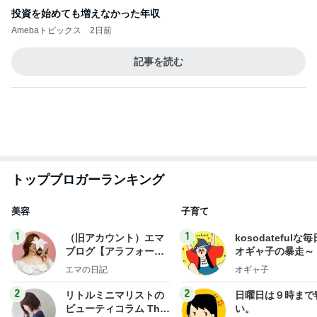
トップブロガーランキング
美容
子育て
1
1
（旧アカウント）エマ
kosodatefulな毎
ブログ【アラフォー会
オギャ子の暴走～
社売却セカンドライ
エマの日記
オギャ子
フ】
2
2
リトルミニマリストの
日曜日は９時まで
ビューティコラム The
い。
little minimalist's bea
あねっさ／anessa
あべかわ
uty colum
3
3
美人になれる、たくさ
四十路シンパパの
んの魔法
日記
hiromi
はやパパ
もっと見る