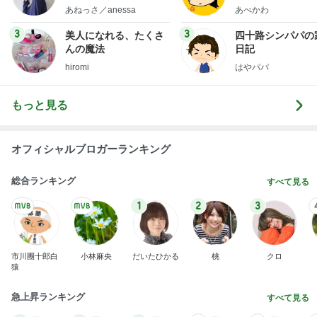
オフィシャルブロガーランキング
総合ランキング
すべて見る
1
2
3
市川團十郎白
小林麻央
だいたひかる
桃
クロ
猿
急上昇ランキング
すべて見る
1
2
3
4
5
デーモン閣下
片岡愛之助
林下清志(ビッ
沢田聖子
金沢克彦
グダディ)
新登場ランキング
すべて見る
1
2
3
4
5