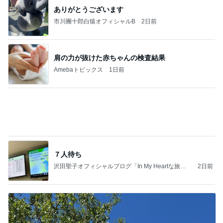
学生
日本人
7日前
イベントで即決したキーチェーン
Amebaトピックス
1日前
同じ夢
四コマ戦士 パパ戦記
10日前
久しぶりに作り好評だったから揚げ
Amebaトピックス
1日前
2026/08/07(K) 3本
何でかな？何でだろ？
4時間前