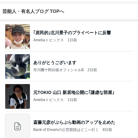
芸能人・有名人ブログ TOPへ
｢庶民的｣北川景子のプライベートに反響
Amebaトピックス
1日前
ありがとうございます
市川團十郎白猿オフィシャルB
2日前
元TOKIO 山口 新居地公開に｢謙虚な部屋｣
Amebaトピックス
1日前
斎藤元彦がぶらぶら動画のアップを止めた
Bank of Dreamの公営競技はどこへ行く
8日前