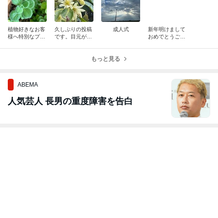
植物好きなお客
久しぶりの投稿
成人式
新年明けまして
様へ特別なプレ
です。目元が重
おめでとうござ
ゼント(..◜ᴗ◝..)
い方におすすめ
います
の漢方。
もっと見る
ABEMA
人気芸人 長男の重度障害を告白