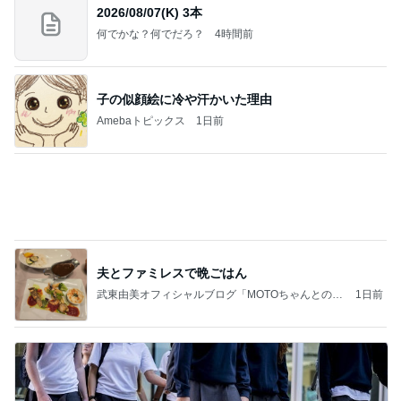
リノベ実績豊富な1,190万円の物件
Amebaトピックス
20時間前
力強いジャンプをまるで天上の美しさのように軽や
かに着氷その芸術性によって心奪われる魔法を織り
なす
フィギュアスケート応援（くまはともだち）
2日前
クタクタで帰りに寄ったほっともっと
Amebaトピックス
1日前
義母は観念した？
トンデモ義母ンヌからのストレスがヤバい。
2日前
元夫に言われ言葉を失った一言
Amebaトピックス
1日前