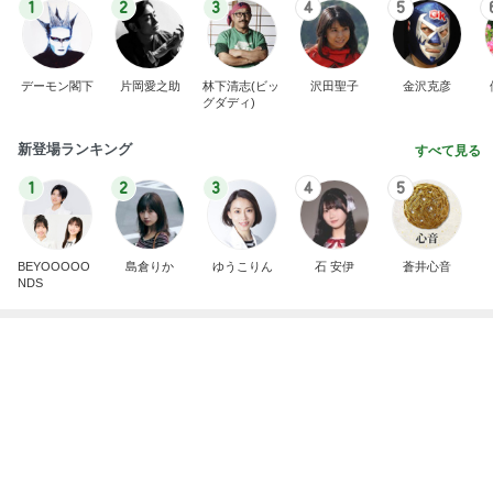
BEYOOOOO
島倉りか
ゆうこりん
石 安伊
蒼井心音
NDS
買うか迷い我慢した人気のバッグ
Amebaトピックス
1日前
広島原爆の日 市長の言葉に動揺する総理
ブルーサファイア
1日前
Diorの秋コスメの脳内シミュレーション
Amebaトピックス
1日前
斎藤元彦がぶらぶら動画のアップを止めた
Bank of Dreamの公営競技はどこへ行く
8日前