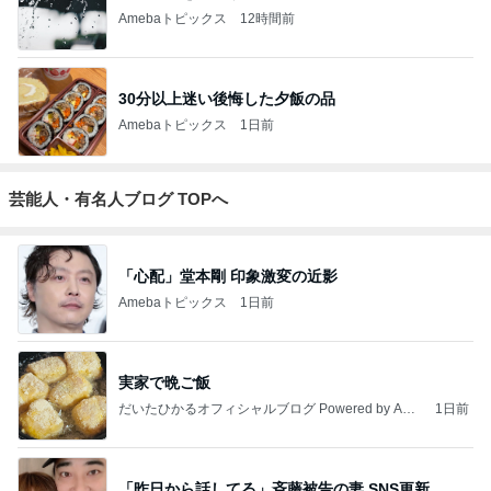
Amebaトピックス
12時間前
30分以上迷い後悔した夕飯の品
Amebaトピックス
1日前
芸能人・有名人ブログ TOPへ
「心配」堂本剛 印象激変の近影
Amebaトピックス
1日前
実家で晩ご飯
だいたひかるオフィシャルブログ Powered by Ame
1日前
ba
「昨日から話してる」斉藤被告の妻 SNS更新