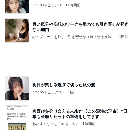
ない理由
心のブレーキを外して引き寄せを加速させる方法：
4日前
引き寄せ研究所
明日が楽しみ過ぎて切った私の髪
Amebaトピックス
2日前
㊗️喜びを分け合える未来❣️”【この混沌の理由】”⽇
本も⾦融リセットの準備をしてます ””
あいすくりーむ『めるころ』
1時間前
桃の母 帰国した長男にハグ忘れ謝罪
Amebaトピックス
20時間前
クロとこいたんって何かあったの？
あいのりブログ
2日前