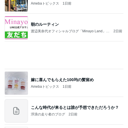
Amebaトピックス
1日前
こんな時代が来るとは誰が予想できただろうか？
浮浪の走り者のブログ
2日前
4ヶ月ぶりの通院できつかった坂
Amebaトピックス
1日前
【新記事】これができる女性を男は手放せない！究
極の恋愛テクニック
クノタチホオフィシャルブログ「恋学・性学研究
2日前
室」Powered by Ameba
ミスドでGETしたコラボドーナツ4種
Amebaトピックス
2日前