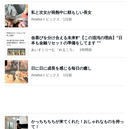
私と次女が発熱中に頼もしい長女
Amebaトピックス
1日前
㊗️喜びを分け合える未来❣️”【この混沌の理由】”⽇
本も⾦融リセットの準備をしてます ””
あいすくりーむ『めるころ』
1時間前
日に日に成長を感じる毎日の癒し
Amebaトピックス
1日前
かっちちちちが来てくれた！おしゃれなものを持っ
て！
桃オフィシャルブログ Powered by Ameba
10日前