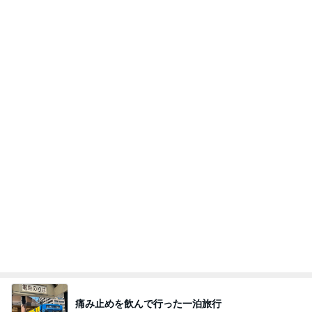
痛み止めを飲んで行った一泊旅行
Amebaトピックス
1日前
朝のルーティン
渡辺美奈代オフィシャルブログ「Minayo Land」P
2日前
owered by Ameba
嫁に喜んでもらえた100均の髪留め