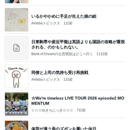
いるかやかめに手足が生えた娘の絵
Amebaトピックス
1日前
日東駒専や産近甲龍は英語よりも国語の攻略が重視
される、のかもしれない。
Bank of Dreamの公営競技はどこへ行く
11日前
同僚と上司の気持ち受け再挑戦
Amebaトピックス
1日前
☆We're timelesz LIVE TOUR 2026 episode2 MO
MENTUM
☆☆☆ゆきちにっき☆☆☆
7日前
体型が違う母のズボンを履いた休日