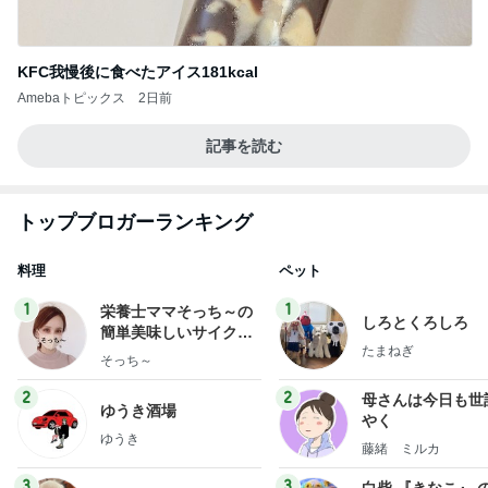
KFC我慢後に食べたアイス181kcal
Amebaトピックス
2日前
記事を読む
トップブロガーランキング
料理
ペット
1
1
栄養士ママそっち～の
しろとくろしろ
簡単美味しいサイクル
たまねぎ
献立
そっち～
2
2
母さんは今日も世
ゆうき酒場
やく
ゆうき
藤緒 ミルカ
3
3