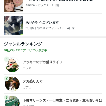
Amebaトピックス
1日前
ありがとうございます
市川團十郎白猿オフィシャルB
4日前
ジャンルランキング
B級グルメマニア
5,675人参加中
1
アッキーのデカ盛りライフ
アッキー
2
デカ盛りんぐ
ガデュ
3
下町マリーンズ・一口馬主・立ち飲み・立ち食いそば