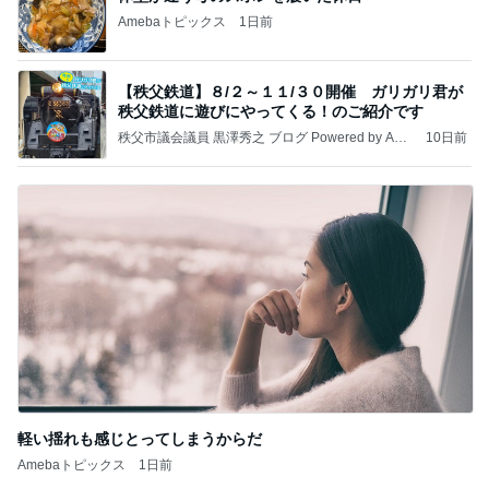
Amebaトピックス
1日前
【秩父鉄道】８/２～１１/３０開催 ガリガリ君が
秩父鉄道に遊びにやってくる！のご紹介です
秩父市議会議員 黒澤秀之 ブログ Powered by Ame
10日前
ba
軽い揺れも感じとってしまうからだ
Amebaトピックス
1日前