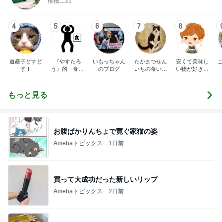
柳橋二郎
4
5
6
7
8
道産子どすど
『やすたろ
いもっちゃん
たかまつせん
安くて美味し
す！
う』的 食の
のブログ
いちの食い散
い物が好き☆
備忘録
らかし日記
彡
もっと見る
お腹ぱかりんちょで寛ぐ家猫の姿
Amebaトピックス
1日前
買って大成功だった新しいリップ
Amebaトピックス
2日前