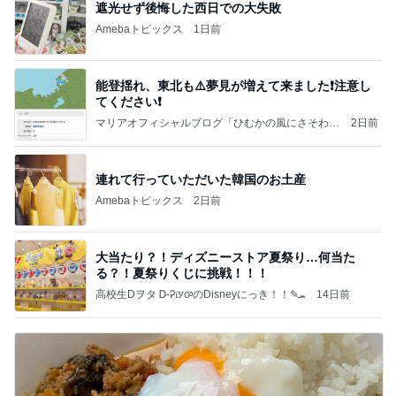
遮光せず後悔した西日での大失敗
Amebaトピックス
1日前
能登揺れ、東北も⚠️夢見が増えて来ました❗️注意し
てください❗️
マリアオフィシャルブログ「ひむかの風にさそわれ
2日前
て」Powered by Ameba
連れて行っていただいた韓国のお土産
Amebaトピックス
2日前
大当たり？！ディズニーストア夏祭り…何当た
る？！夏祭りくじに挑戦！！！
高校生Dヲタ Ꭰ-ᎮꭵꭹꭴのDisneyにっき！！✎ܚ
14日前