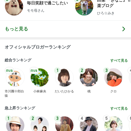
白柴 『きなこ』 
毎日笑顔で過ごしたい
楽ブログ
モモ母さん
ひろ☆みき
もっと見る
オフィシャルブロガーランキング
総合ランキング
すべて見る
1
2
3
市川團十郎白
小林麻央
だいたひかる
桃
クロ
猿
急上昇ランキング
すべて見る
1
2
3
4
5