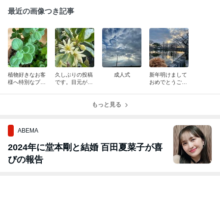
最近の画像つき記事
植物好きなお客
久しぶりの投稿
成人式
新年明けまして
様へ特別なプレ
です。目元が重
おめでとうござ
ゼント(..◜ᴗ◝..)
い方におすすめ
います
の漢方。
もっと見る
ABEMA
2024年に堂本剛と結婚 百田夏菜子が喜
びの報告