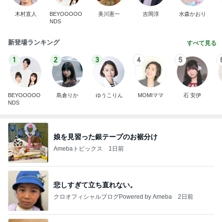
木村直人
BEYOOOOO
美川憲一
吉岡淳
水森かおり
NDS
新登場ランキング
すべて見る
1
2
3
4
5
BEYOOOOO
島倉りか
ゆうこりん
MOMIママ
石 安伊
NDS
娘を見習った銀テープのお裾分け
Amebaトピックス
1日前
悲しすぎて立ち直れない。
クロオフィシャルブログPowered by Ameba
2日前