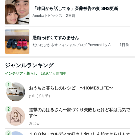
「昨日から話してる」斉藤被告の妻 SNS更新
Amebaトピックス
2日前
愚痴っぽくてすみません
だいたひかるオフィシャルブログ Powered by Ame
1日前
ba
ジャンルランキング
インテリア・暮らし
18,977人参加中
1
おうちと暮らしのレシピ 〜HOME&LIFE〜
yuki (ドキ子）
2
進撃のおはるさん〜家づくり失敗したけど私は元気で
す〜
おはる
3
１００均・カルディ大好き！食いしん坊☆きらりん☆