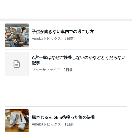
購入した知恵がつく名物のお餅
Amebaトピックス
1日前
2026/08/02(K) 3本
何でかな？何でだろ？
8日前
ひいじいちゃんに会いに行った次男
Amebaトピックス
1日前
理由を
ZERO「不都合な…ver2」
1日前