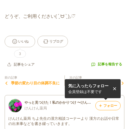
どうぞ、ご利用ください( ´͈ ᗨ `͈ )◞♡⃛
いいね
リブログ
3
記事を報告する
記事をシェア
前の記事
次の記事
季節の変わり目の体調不良に
夏の疲れは秋風と共にやって
気に入ったらフォロー
くる
会員登録は不要です
やっと見つけた！私のかかりつけ 〜けんけん薬局〜
フォロー
けんけん薬局
けんけん薬局 ちよ先生の漢方相談コーナーより 漢方のお話や日常
の出来事などを書き綴っていきます。