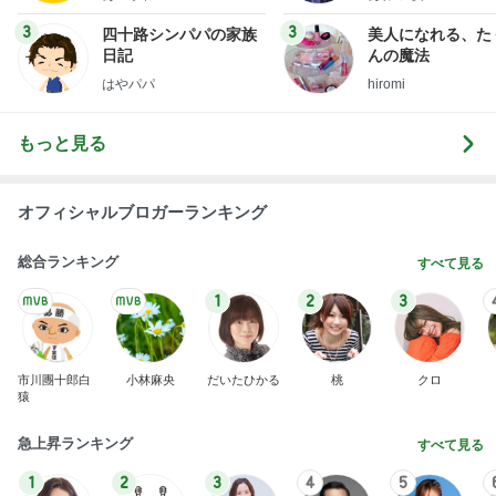
uty colum
3
3
四十路シンパパの家族
美人になれる、た
日記
んの魔法
はやパパ
hiromi
もっと見る
オフィシャルブロガーランキング
総合ランキング
すべて見る
1
2
3
市川團十郎白
小林麻央
だいたひかる
桃
クロ
猿
急上昇ランキング
すべて見る
1
2
3
4
5