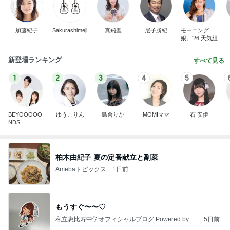
加藤紀子
Sakurashimeji
真飛聖
尼子勝紀
モーニング
娘。'26 天気組
新登場ランキング
すべて見る
1
2
3
4
5
BEYOOOOO
ゆうこりん
島倉りか
MOMIママ
石 安伊
NDS
柏木由紀子 夏の定番献立と副菜
Amebaトピックス
1日前
もうすぐ〜〜♡
私立恵比寿中学オフィシャルブログ Powered by A
5日前
meba