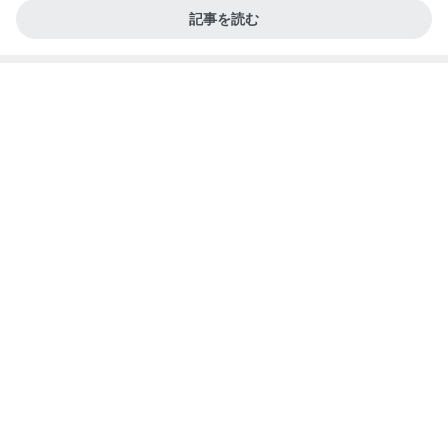
記事を読む
子供が飽きない車内での過ごし方
Amebaトピックス
2日前
A宮一家はなぜご静養しないのかなどとくだらない
記事
ブルーサファイア
2日前
橋本じゅん 5km彷徨った旅の決着
Amebaトピックス
1日前
9/10【イベント】のお知らせ
辰巳ゆうとオフィシャルブログ Powered by Ameb
2日前
a