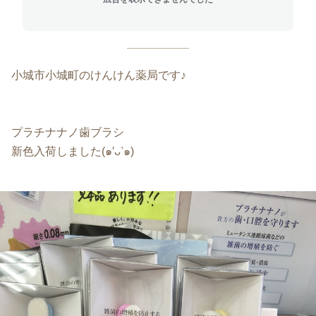
小城市小城町のけんけん薬局です♪
プラチナナノ歯ブラシ
新色入荷しました(๑′ᴗ‵๑)