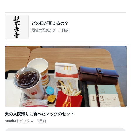
888
白柴 『きなこ』 のお気楽ブログ
2日前
時給500円高い身体介護の喜び
Amebaトピックス
2日前