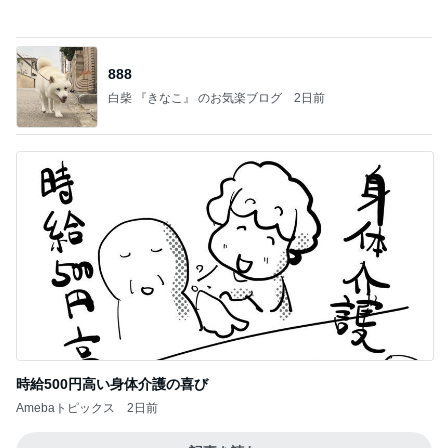
自分が嫌だ。。。
尾形あいオフィシャルブログ「サンキューー！！尾
1日前
形家です！by嫁」Powered by Ameba
チョコを諦め変更したカカオニブ
Amebaトピックス
1日前