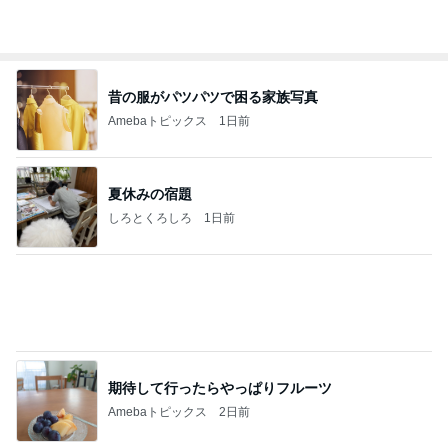
お話しと歌を届けたあたたかい講演会
Amebaトピックス
2日前
赤ちゃん初めての海！？！？
山口尚人オフィシャルブログ「山口尚人のいき
22時間前
なりパパになったけど美容師も続けてます。」
Powered by Ameba
完全独自路線のマーボードーフ定食
Amebaトピックス
1日前