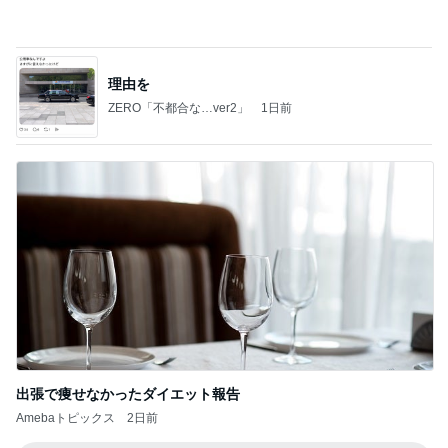
クロオフィシャルブログPowered by Ameba
4日前
桃 先週と一緒だった今日の服装
Amebaトピックス
1日前
インターン面接4
四コマ戦士 パパ戦記
8日前
音楽より多かった音楽以外の話
Amebaトピックス
1日前
CHICA#TETSU 大坪茉乃
BEYOOOOONDSオフィシャルブログ Powered by
2日前
Ameba