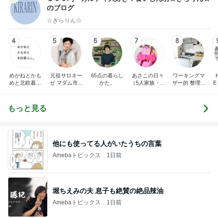
のブログ
☆きらりん☆
4
5
6
7
8
めがねとかも
元祖サロネー
65点の暮らし
あさこの日々
ワーキングマ
めと北欧暮ら
ゼ マダム市川
かた。
（5人家族・投
ザー的 整理収
E
し
のほのぼのブ
資・家計簿・
納 ＆ 北欧イン
ログ
雑貨）
テリア
もっと見る
他にも使ってる人がいたうちの言葉
Amebaトピックス
1日前
堀ちえみの夫 息子も絶賛の絶品辣油
Amebaトピックス
1日前