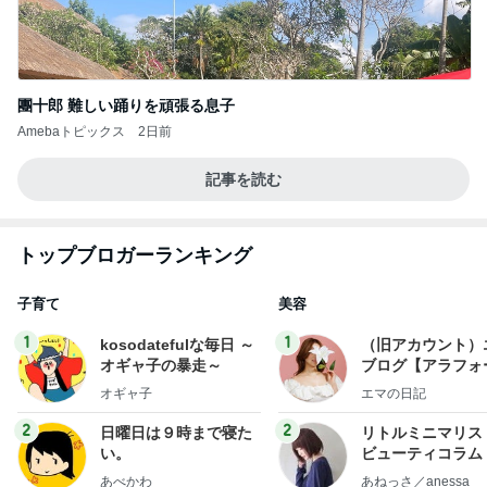
團十郎 難しい踊りを頑張る息子
Amebaトピックス
2日前
記事を読む
トップブロガーランキング
子育て
美容
1
1
kosodatefulな毎日 ～
（旧アカウント）
オギャ子の暴走～
ブログ【アラフォ
社売却セカンドラ
オギャ子
エマの日記
フ】
2
2
日曜日は９時まで寝た
リトルミニマリス
い。
ビューティコラム 
little minimalist'
あべかわ
あねっさ／anessa