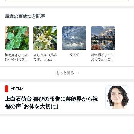
最近の画像つき記事
植物好きなお客
久しぶりの投稿
成人式
新年明けまして
様へ特別なプレ
です。目元が重
おめでとうござ
ゼント(..◜ᴗ◝..)
い方におすすめ
います
の漢方。
もっと見る
ABEMA
上白石萌音 喜びの報告に芸能界から祝
福の声｢お体を大切に｣