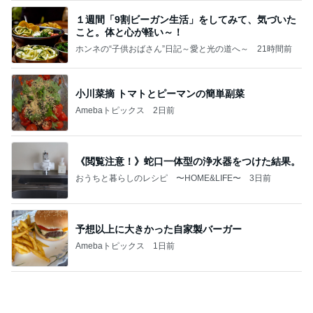
【何があった？】みなちゃんは誰？tiktok(スペー
ス)ライブ動画の内容は？韓国・ニキとの関係も
みなみのおすすめアイテム便
3日前
ゼリーを食べられるようになった娘
Amebaトピックス
17時間前
マスト
天津・木村オフィシャルブログ「天狗女と泥棒ヒゲ
2日前
男」Powered by Ameba
僕の会社が迎えた8歳の誕生日
Amebaトピックス
2日前