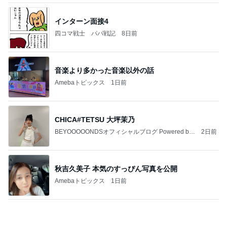
Amebaトピックス
2日前
１週間「9割ビーガン生活」をしてみて、気づいた
こと。体と心が軽い～！
ホンネの“子供おばさん”日記～愛と光の道へ～
21時間前
小川菜摘 トマトとピーマンの簡単副菜
Amebaトピックス
2日前
《閲覧注意！》蛇口一体型の浄水器をつけた結果。
おうちと暮らしのレシピ 〜HOME&LIFE〜
3日前
予想以上に大きかった自家製バーガー
Amebaトピックス
1日前