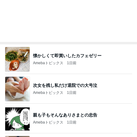
記事を読む
オフィシャルブロガーランキング
総合ランキング
すべて見る
1
2
3
市川團十郎白
小林麻央
だいたひかる
桃
クロ
猿
急上昇ランキング
すべて見る
1
2
3
4
5
加藤紀子
Sakurashimeji
真飛聖
尼子勝紀
モーニング
娘。'26 天気組