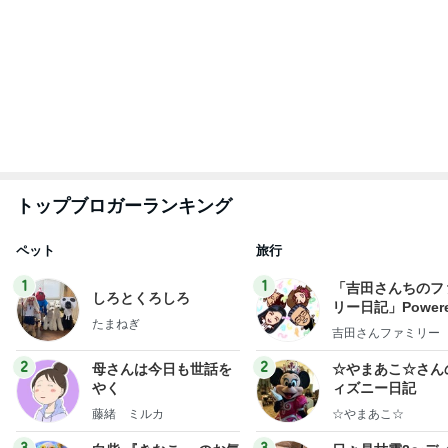
楽ブログ
ー風味〜
ひろ☆みき
甘露
もっと見る
懐かしくて即買いしたカフェゼリー
Amebaトピックス
1日前
次女を残し私だけ退院での大号泣
Amebaトピックス
1日前
親も子もそんなありさまとの忠告
Amebaトピックス
1日前