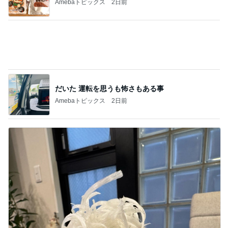
假屋崎 軽井沢の別荘で元祖くず餅
Amebaトピックス
2日前
記事を読む
洗濯してもノーアイロンで便利な服
Amebaトピックス
2日前
モト冬樹 自画自賛した手作り夕食
Amebaトピックス
2日前