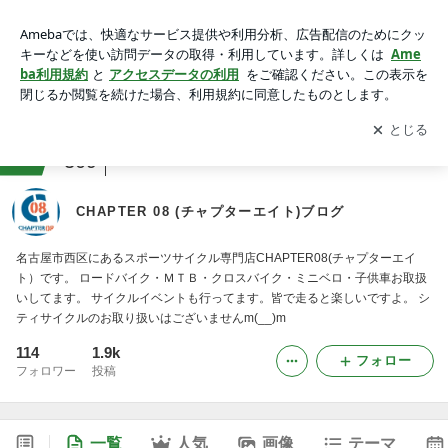
CHAPTER 08 (チャプターエイト)ブログ
アプリをダウンロードして
ブログの更新通知
を受け取りまし
開く
ょう。
ranking
自転車・ロードバイクジャンル
309
CHAPTER 08 (チャプターエイト)ブログ
名古屋市西区にあるスポーツサイクル専門店CHAPTER08(チャプターエイ
ト）です。 ロードバイク・ＭＴＢ・クロスバイク・ミニベロ・子供車お取扱
いしてます。 サイクルイベントも行ってます。皆で走ると楽しいですよ。 シ
ティサイクルのお取り扱いはございませんm(__)m
114
1.9k
フォロー
フォロワー
投稿
一覧
人気
画像
テーマ