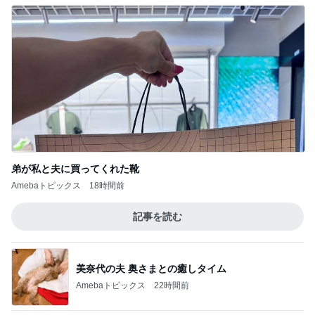
®️ﾚｽﾄｱ用クロスバイク ドロップハンドル化
のためにレストア 慣れないキャリパーブレ
5
ーキメンテ
クロスバイクが好き！最近アウトドアも好き！
このジャンルの記事をもっと見る
次世代掃除機がやってきた！！
Amebaトピックス
16時間前
チョコを諦め変更したカカオニブ
Amebaトピックス
1日前
東MAX なかなか好調だったゴルフ
Amebaトピックス
1日前