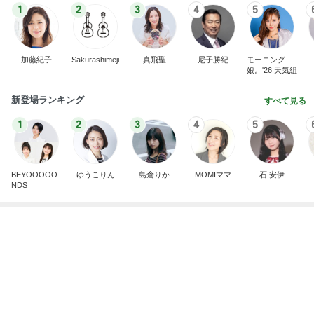
秋吉久美子 本気のすっぴん写真を公開
Amebaトピックス
1日前
記事を読む
ヨーグルトでさっぱりなパンケーキ
Amebaトピックス
1日前
微熱が続き再受診しない夫の行動
Amebaトピックス
1日前
100万越えのCHANELとヴァンクリ
Amebaトピックス
1日前