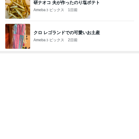
研ナオコ 夫が作ったのり塩ポテト
Amebaトピックス
1日前
クロ レゴランドでの可愛いお土産
Amebaトピックス
2日前
トップブロガーランキング
ペット
旅行
1
1
「吉田さんちのフ
しろとくろしろ
リー日記」Powere
たまねぎ
y Ameba 吉田さ
吉田さんファミリー
ミリーオフィシャ
ログ
2
2
母さんは今日も世話を
☆やまあこ☆さん
やく
ィズニー日記
藤緒 ミルカ
☆やまあこ☆
3
3
白柴 『きなこ』 のお気
日々是甘露2〜デ