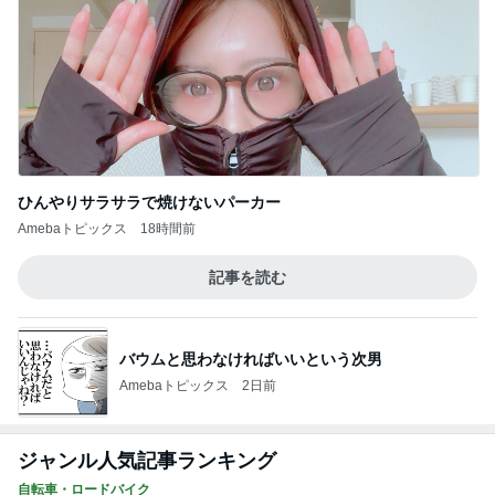
夏の味がするフレッシュなきゅうり
Amebaトピックス
1日前
記事を読む
假屋崎省吾 別荘での手作り昼ご飯
Amebaトピックス
24時間前
韓国コスメの届いた衝撃のおまけ
Amebaトピックス
2日前
ついリピしてしまう美味しいジュース
Amebaトピックス
1日前