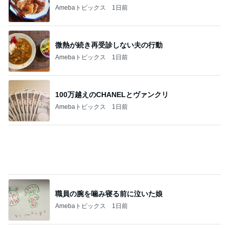
ジャンル人気記事ランキング
自転車・ロードバイク
おはようございます8月9日です！最終日！４
日目！
1
「弱虫ペダル」今日も全力で走ります！！
更新ボタン押し忘れてました！「友人Tのと
ころへ！」
2
「弱虫ペダル」今日も全力で走ります！！
峠を登り、、！有明海へ！！
3
「弱虫ペダル」今日も全力で走ります！！
長崎上陸！
4
「弱虫ペダル」今日も全力で走ります！！