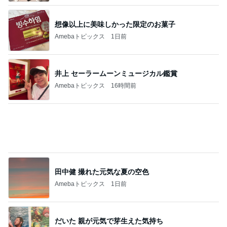
美奈代の夫 奥さまとの癒しタイム
Amebaトピックス
22時間前
医師から神経科へと言われた症状
Amebaトピックス
1日前
彼に内緒で嘘をついた遠征の話
Amebaトピックス
1日前
假屋崎省吾 手抜きパスタでご馳走
Amebaトピックス
17時間前