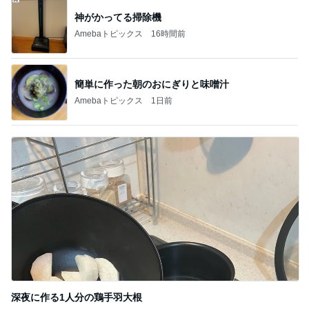
新登場ランキング
すべて見る
1
2
3
4
5
BEYOOOOO
ゆうこりん
島倉りか
MOMIママ
石 安伊
NDS
芸能人・有名人ブログ TOPへ
次世代掃除機がやってきた！！
Amebaトピックス
16時間前
想像以上に美味しかった限定のお菓子
Amebaトピックス
1日前