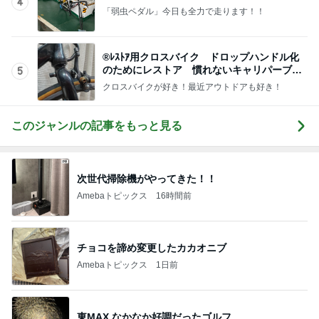
おかわり3皿で義母がした勘違い
Amebaトピックス
1日前
記事を読む
市川由紀乃 母との五右衛門ランチ
Amebaトピックス
23時間前
めっちゃ欲しい企業コラボを衝動買い
Amebaトピックス
1日前
一度食べてみたかった旦那のお土産
Amebaトピックス
2日前