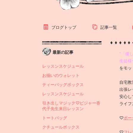
ブログトップ
記事一覧
最新の記事
"「優
生徒様
レッスンスケジュール
をモッ
お揃いのウォレット
自宅教
ティーバッグボックス
出張レ
レッスンスケジュール
安心し
引き出しマジック♡ビジャー香
ライフ
代子先生来日レッスン
トートバッグ
♡
ポー
クチュールボックス
♡
フレ