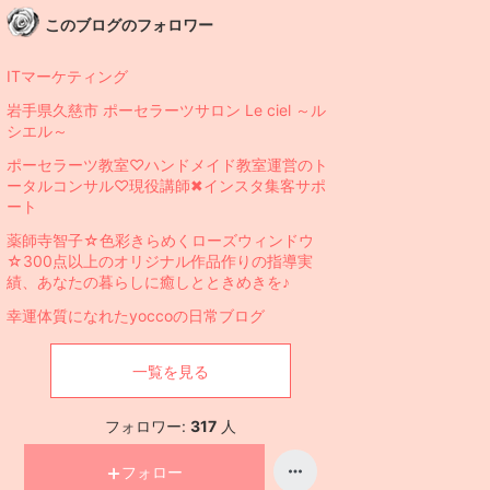
このブログのフォロワー
ITマーケティング
岩手県久慈市 ポーセラーツサロン Le ciel ～ル
シエル～
ポーセラーツ教室♡ハンドメイド教室運営のト
ータルコンサル♡現役講師✖︎インスタ集客サポ
ート
薬師寺智子☆色彩きらめくローズウィンドウ
☆300点以上のオリジナル作品作りの指導実
績、あなたの暮らしに癒しとときめきを♪
幸運体質になれたyoccoの日常ブログ
一覧を見る
フォロワー:
317
人
フォロー