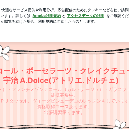
ある25周年装飾
芸能人ブログ
人気ブログ
新規登録
 京都・宇治 A.Dolce(アトリエ.ドルチェ)
サイトリニューアルのお知らせ
コール・ポーセラーツ・クレイクチュー
宇治 A.Dolce(アトリエ.ドルチェ)
ト）・フレンチメゾンデコール（カルトナージュ）・ガラスフ
徒様募集中。
ＰＪタッセル、ヴォーグビジューデコのレッスンもしています
資格取得コースあります。
出張講習承ります。