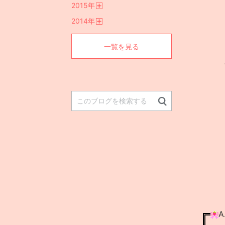
2015
年
く
開
2014
年
く
開
く
一覧を見る
A