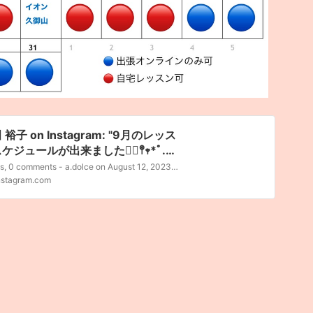
 裕子 on Instagram: "9月のレッス
ケジュールが出来ました❁⃘𖤣𖥧*ﾟ.
写真2枚目は10月事前予約可能カレン
1 likes, 0 comments - a.dolce on August 12, 2023: "9月のレッスンスケジュールが出来ました❁⃘𖤣𖥧*ﾟ. (写真2枚目は10月..."
です) 秋はハンドメイドの季節🧵✂️
nstagram.com
緒に手づくり始めませんか？ 皆様の
約 お待ちしております (⁎ᴗ͈ˬᴗ͈⁎) #
リエドルチェ #宇治 #出張レッスン
オンラインレッスン #フリーレッスン
ィプロマ生募集中 #minne.com
TORES.jp #販売中 #オーダー承りま
#ポーセラーツ #ポーセリンアート #
ラスフュー…