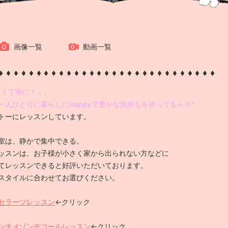
画像一覧
動画一覧
しく丁寧に！」、
一人ひとりに暮らしにHappyで豊かな気持ちを持ってもらう"
トーにレッスンしています。
室は、静かで集中できる。
ッスンは、お子様が小さく家から出られない方などに
てレッスンできると好評いただいております。
スタイルに合わせてお選びください。
セラーツレッスン
←クリック
ンチメゾンデコールレッスン
←クリック