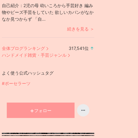
自己紹介：
2児の母 幼いころから手芸好き 編み
物やビーズ手芸をしていた 欲しいカバンがなか
なか見つからず 「自...
続きを見る ＞
全体ブログランキング
317,541
位
↑
ラ
ハンドメイド雑貨・手芸ジャンル
ン
キ
よく使う公式ハッシュタグ
ン
グ
#ポーセラーツ
上
昇
フォロー