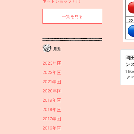
ネットショップ ( 1 )
一覧を見る
月別
岡田
2023
年
ンス
開
(
2022
年
く
開
ダー
i
2021
年
く
一
開
ご予
2020
年
く
開
アト
2019
年
く
#
開
2018
年
く
#デ
開
#S
2017
年
く
す 
開
2016
年
く
ガ
開