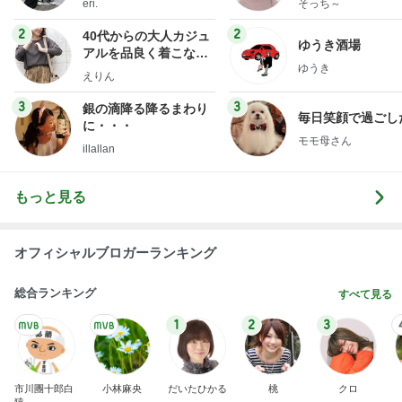
eri.
そっち～
2
2
40代からの大人カジュ
ゆうき酒場
アルを品良く着こなす
ゆうき
ファッションブログ
えりん
3
3
銀の滴降る降るまわり
毎日笑顔で過ごし
に・・・
モモ母さん
illallan
もっと見る
オフィシャルブロガーランキング
総合ランキング
すべて見る
1
2
3
市川團十郎白
小林麻央
だいたひかる
桃
クロ