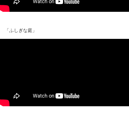
「ふしぎな庭」