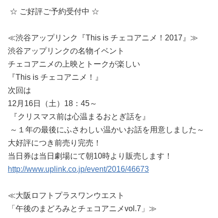
☆ ご好評ご予約受付中 ☆
≪渋谷アップリンク『This is チェコアニメ！2017』≫
渋谷アップリンクの名物イベント
チェコアニメの上映とトークが楽しい
『This is チェコアニメ！』
次回は
12月16日（土）18：45～
『クリスマス前は心温まるおとぎ話を』
～１年の最後にふさわしい温かいお話を用意しました～
大好評につき前売り完売！
当日券は当日劇場にて朝10時より販売します！
http://www.uplink.co.jp/event/2016/46673
≪大阪ロフトプラスワンウエスト
「午後のまどろみとチェコアニメvol.7」≫