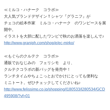
≪ミルコ・ハナーク コラボ≫
大人気ブランドデザインＴシャツ『グラニフ』が
チェコの絵本作家 ミルコ・ハナーク のワンピースを展
開中。
イラストを大胆に配したワンピで秋のお洒落を楽しんで♪
http://www.graniph.com/shop/e/ec-mirko/
≪もぐらのクルテク コラボ≫
通販でおなじみの フェリシモ より、
クルテクコラボの新バッグを発売中！
ランチタイムやちょこっとおでかけにとっても便利な
ミニトート。ぜひチェックしてくださいね♪
http://www.felissimo.co.jp/shopping/I180533/I280534/GCD
495908/?vf=01