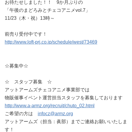
お待たせしました！！ 9か月ぶりの
「午後のまどろみとチェコアニメvol.7」
11/23（木・祝）13時～
前売り受付中です！
http://www.loft-prj.co.jp/schedule/west/73469
☆募集中☆
☆ スタッフ募集 ☆
アットアームズチェコアニメ事業部では
物販催事イベント運営担当スタッフを募集しております
http://www.a-armz.org/recruit/chuto_02.html
ご希望の方は
infocz@armz.org
アットアームズ（担当：眞部）までご連絡お願いいたしま
す！