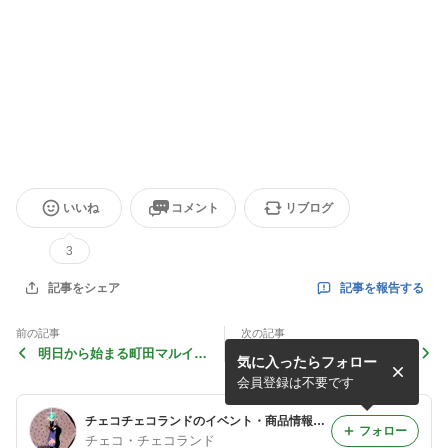
いいね
コメント
リブログ
3
記事を報告する
記事をシェア
前の記事
次の記事
明日から始まる町田マルイの
アマールカ商品情報をお届け
気に入ったらフォロー
アマールカのショップの準備
します〈その104〉
を…
会員登録は不要です
チェコチェコランドのイベント・商品情報ブログ
フォロー
チェコ・チェコランド