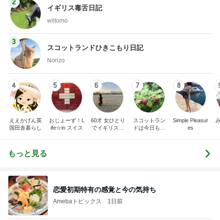
2
イギリス毒舌日記
wiltomo
3
スコットランドひきこもり日記
Norizo
4
5
6
7
8
ええかげん英
おじょーず！L
60才 女ひとり
スコットラン
Simple Pleasur
国田舎暮らし
ife☆in スイス
でイギリスに
ドは今日も曇
es
移住
り空
もっと見る
恋愛初期特有の感覚と今の気持ち
Amebaトピックス
1日前