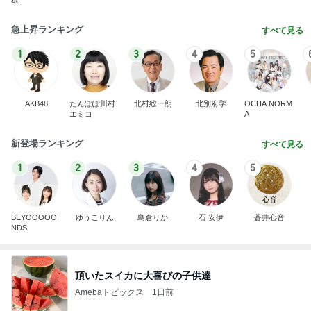
猿
急上昇ランキング
すべて見る
1
2
3
4
5
AKB48
たんぽぽ川村
北村総一朗
北別府学
OCHA NORM
エミコ
A
新登場ランキング
すべて見る
1
2
3
4
5
BEYOOOOO
ゆうこりん
島倉りか
石 安伊
蒼井心音
NDS
頂いたスイカに大喜びの子供達
Amebaトピックス
1日前