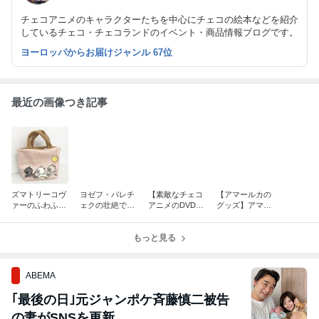
チェコアニメのキャラクターたちを中心にチェコの絵本などを紹介
しているチェコ・チェコランドのイベント・商品情報ブログです。
ヨーロッパからお届けジャンル 67位
最近の画像つき記事
ズマトリーコヴ
ヨゼフ・パレチ
【素敵なチェコ
【アマールカの
ァーのふわふわ
ェクの壮絶で美
アニメのDVD】
グッズ】アマー
トートとポー
しい絵本「人魚
美しいアニメの
ルカの大きいサ
チ、ミニメモB
ひめ」
数々！ヨゼフ・
イズのぬいぐる
OX
もっと見る
パレチェクのD
みございます！
VD
ABEMA
｢最後の日｣元ジャンポケ斉藤慎二被告
の妻がSNSを更新