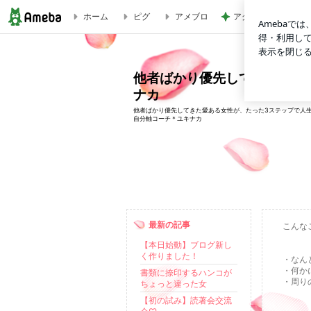
ホーム
ピグ
アメブロ
アグネス 孫の歌と
他者ばかり優先してきた愛ある女性が、たった3ステップで人生を
他者ばかり優先してきた愛ある
ナカ
他者ばかり優先してきた愛ある女性が、たった3ステップで人
自分軸コーチ＊ユキナカ
最新の記事
こんな
【本日始動】ブログ新し
く作りました！
・なん
・何か
書類に捺印するハンコが
・周り
ちょっと違った女
【初の試み】読著会交流