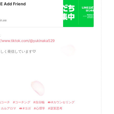
NE Add Friend
lin.ee
k
://www.tiktok.com/@yukinaka529
楽しく発信しています♡
軸コーチ
#コーチング
#自分軸
#カウンセリング
ィカルアロマ
#ヨガ
#心理学
#逆算思考