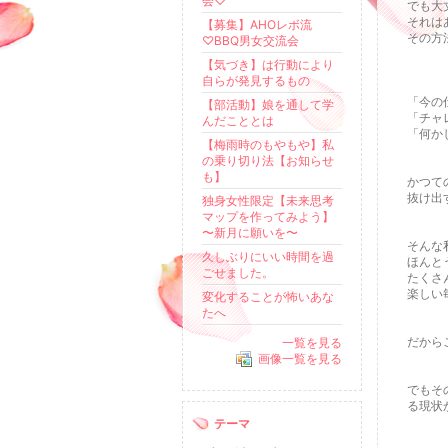
会♡
でも大
それは
【募集】AHOレボ流
その方
♡BBQ男女交流会
【気づき】は行動により
自らが発見するもの
「今の
【部活動】娘を通して学
「チャ
んだこととは
「何か
【梅雨時のもやもや】私
の乗り切り法【お知らせ
も】
かつて
抜け出
独身女性限定【未来思考
マップを作ってみよう】
〜新月に願いを〜
そんな
久しぶりにいい時間を過
ほんと
ごせました。
たくさ
楽しい
変化することが怖いあな
たへ
だから
一覧を見る
画像一覧を見る
でもそ
る現状
テーマ