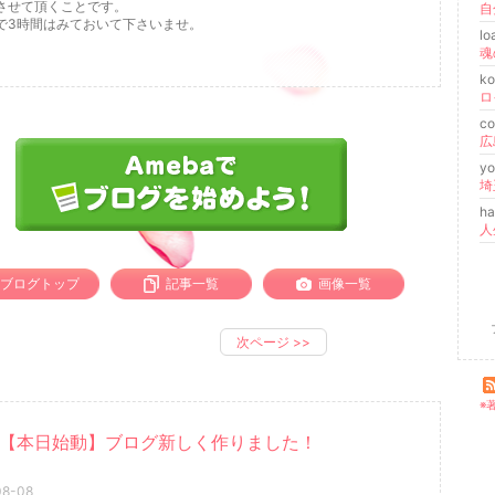
させて頂くことです。
で3時間はみておいて下さいませ。
l
k
ロ
co
y
h
ブログトップ
記事一覧
画像一覧
次ページ
>>
※
【本日始動】ブログ新しく作りました！
08-08