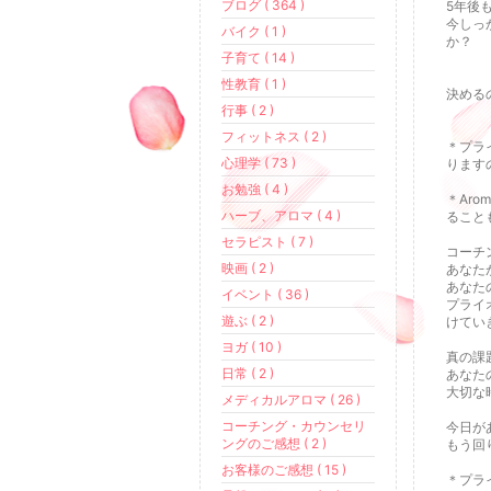
ブログ ( 364 )
5年後
今しっ
バイク ( 1 )
か？
子育て ( 14 )
性教育 ( 1 )
決める
行事 ( 2 )
フィットネス ( 2 )
＊プラ
心理学 ( 73 )
りますの
お勉強 ( 4 )
＊Ar
ハーブ、アロマ ( 4 )
ること
セラピスト ( 7 )
コーチ
映画 ( 2 )
あなた
あなた
イベント ( 36 )
プライ
遊ぶ ( 2 )
けてい
ヨガ ( 10 )
真の課
日常 ( 2 )
あなた
大切な
メディカルアロマ ( 26 )
コーチング・カウンセリ
今日が
ングのご感想 ( 2 )
もう回
お客様のご感想 ( 15 )
＊プラ