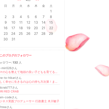
日
月
火
水
木
金
土
1
2
3
4
5
6
7
8
9
10
11
12
13
14
15
16
17
18
19
20
21
22
23
24
25
26
27
28
29
30
31
このブログのフォロワー
ォロワー:
132
人
a-min526さん
ママの心を整えて地頭の良い子どもを育てる 心理学✖️絵本✖️英会話 後藤和美
ne-to-hikariさん
楽しく幸せに生きるのは心の持ち方次第！まっきーの気づきの日々♪
edcrab777さん
RI RED CRAB
rain-codeさん
ジネス実践プロデューサー 行政書士 木川敏子
11treeさん