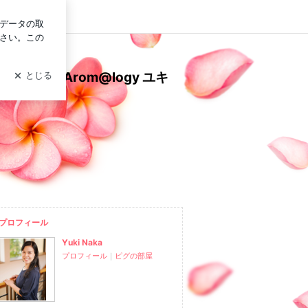
イン
ーチ＊Arom@logy ユキ
プロフィール
Yuki Naka
プロフィール
｜
ピグの部屋