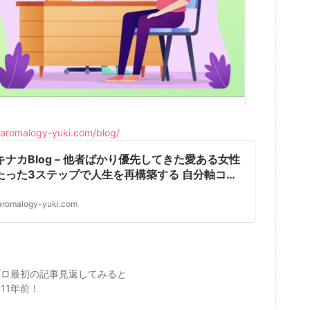
//aromalogy-yuki.com/blog/
キナカBlog – 他者ばかり優先してきた愛ある女性
たった3ステップで人生を再構築する 自分軸コー
＊ユキナカ
aromalogy-yuki.com
ブロ最初の記事見返してみると
11年前！