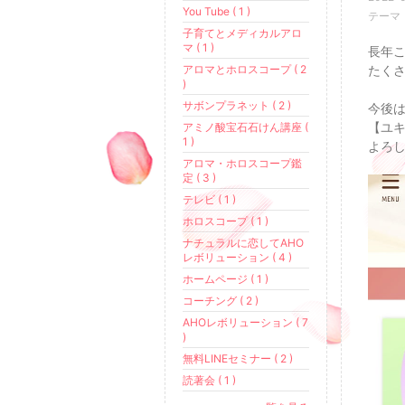
You Tube ( 1 )
テーマ
子育てとメディカルアロ
マ ( 1 )
長年
アロマとホロスコープ ( 2
たくさ
)
サボンプラネット ( 2 )
今後
【ユキ
アミノ酸宝石石けん講座 (
1 )
よろし
アロマ・ホロスコープ鑑
定 ( 3 )
テレビ ( 1 )
ホロスコープ ( 1 )
ナチュラルに恋してAHO
レボリューション ( 4 )
ホームページ ( 1 )
コーチング ( 2 )
AHOレボリューション ( 7
)
無料LINEセミナー ( 2 )
読著会 ( 1 )