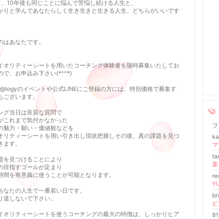
も、10年後も同じことに悩んで苦悩し続ける人生と、
かりと学んであなたらしく生き生きと生きる人生、どちらがいいです
のはあなたです。
イオリティーシートを用いたコーチング体験者を随時募集いたしてお
で、お申込み下さい(*^^*)
om@logyのイベントや公式LINEにご登録の方には、特別価格で募集す
もございます。
ング当日は良質な質問で
がこれまで気付かなかった
フ
の魅力・願い・価値観などを
オリティーシートを用い引き出し現状把握しその後、真の課題を見つ
k
きます。
ta
題を見つけることにより
の目指すゴールが定まり
時間を有意義に使うことが可能となります。
r
YU
あなたの人生で一番若い日です。
b
り道しないで下さい。
ビ
イオリティーシートを使うコーチングの最大の特徴は、しっかりヒア
8