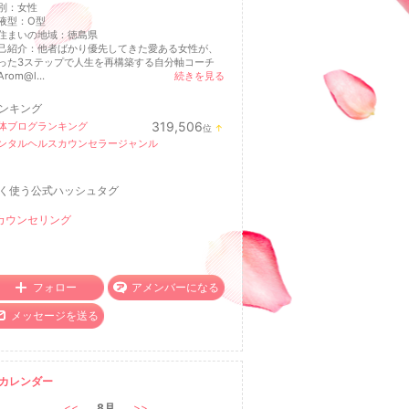
別：
女性
液型：
O型
住まいの地域：
徳島県
己紹介：他者ばかり優先してきた愛ある女性が、
った3ステップで人生を再構築する自分軸コーチ
rom@l...
続きを見る
ンキング
319,506
体ブログランキング
位
↑
ラ
ンタルヘルスカウンセラージャンル
ン
キ
ン
グ
く使う公式ハッシュタグ
上
昇
カウンセリング
フォロー
アメンバーになる
メッセージを送る
カレンダー
<<
8月
>>