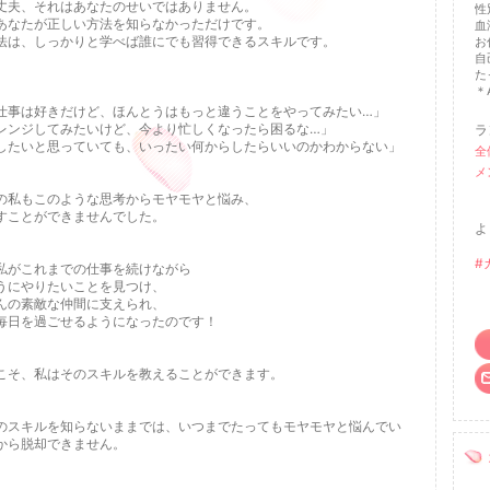
丈夫、それはあなたのせいではありません。
性
あなたが正しい方法を知らなかっただけです。
血
法は、しっかりと学べば誰にでも習得できるスキルです。
お
自
た
＊A
仕事は好きだけど、ほんとうはもっと違うことをやってみたい…」
レンジしてみたいけど、今より忙しくなったら困るな…」
ラ
したいと思っていても、いったい何からしたらいいのかわからない」
全
メ
の私もこのような思考からモヤモヤと悩み、
すことができませんでした。
よ
#
私がこれまでの仕事を続けながら
うにやりたいことを見つけ、
んの素敵な仲間に支えられ、
毎日を過ごせるようになったのです！
こそ、私はそのスキルを教えることができます。
のスキルを知らないままでは、いつまでたってもモヤモヤと悩んでい
から脱却できません。