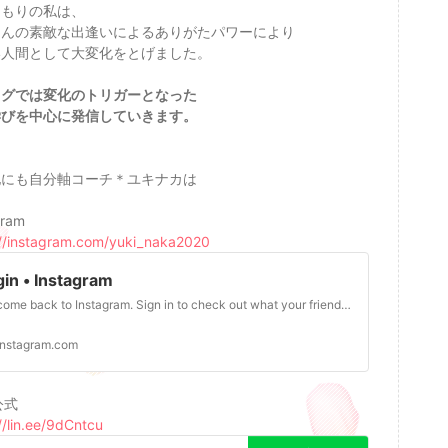
こもりの私は、
さんの素敵な出逢いによるありがたパワーにより
い人間として大変化をとげました。
ログでは変化のトリガーとなった
学びを中心に発信していきます。
他にも自分軸コーチ＊ユキナカは
gram
://instagram.com/yuki_naka2020
gin • Instagram
Welcome back to Instagram. Sign in to check out what your friends, family & interests have been capturing & sharing around the world.
instagram.com
公式
//lin.ee/9dCntcu