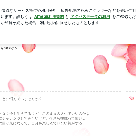
誕生日ケーキ
芸能人ブログ
人気ブログ
新規登録
ログ
再構築する 自分軸コーチ＊Arom@logy ユキナカ
女性が、たった3ステップで人生を再構築する 自分軸コ
生を再構築する
ことに悩んでいませんか？
となく今を生きてるけど、このままの人生でいいのかな…
にチャレンジしてみたいけど、今さら挑戦って怖い…
の目が気になって、自分を楽しめていない気がする…