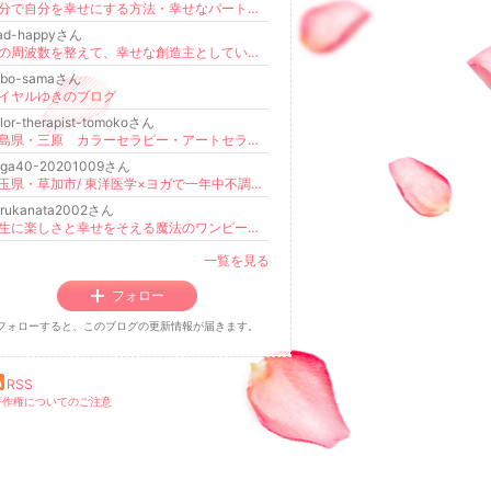
自分で自分を幸せにする方法・幸せなパートナーシップの作り方♡ 【潜在意識】
oad-happyさん
魂の周波数を整えて、幸せな創造主としていきるあなたになる！
obo-samaさん
イヤルゆきのブログ
lor-therapist-tomokoさん
広島県・三原 カラーセラピー・アートセラピーサロンともやん 公式ブログ 佐野知子
oga40-20201009さん
埼玉県・草加市/ 東洋医学×ヨガで一年中不調知らずの体を作る ヨガ講師 たけいさちよ
arukanata2002さん
人生に楽しさと幸せをそえる魔法のワンピース@新潟
一覧を見る
フォロー
フォローすると、このブログの更新情報が届きます。
RSS
著作権についてのご注意