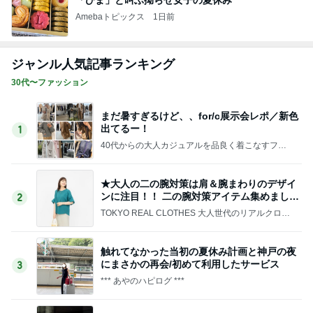
Amebaトピックス
1日前
ジャンル人気記事ランキング
30代〜ファッション
まだ暑すぎるけど、、for/c展示会レポ／新色
出てるー！
1
40代からの大人カジュアルを品良く着こなすファ
ッションブログ
★大人の二の腕対策は肩＆腕まわりのデザイ
ンに注目！！ 二の腕対策アイテム集めました
2
♪
TOKYO REAL CLOTHES 大人世代のリアルクロー
ズ
触れてなかった当初の夏休み計画と神戸の夜
にまさかの再会/初めて利用したサービス
3
*** あやのハピログ ***