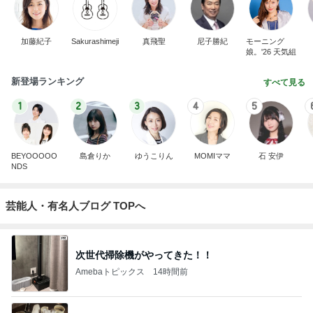
加藤紀子
Sakurashimeji
真飛聖
尼子勝紀
モーニング
娘。'26 天気組
新登場ランキング
すべて見る
1
2
3
4
5
BEYOOOOO
島倉りか
ゆうこりん
MOMIママ
石 安伊
NDS
芸能人・有名人ブログ TOPへ
次世代掃除機がやってきた！！
Amebaトピックス
14時間前