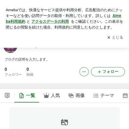
88vincymruのブログ
アプリをダウンロードして
ブログの更新通知
を受け取りまし
開く
ょう。
88vincymruのブログ
ブログの説明を入力します。
0
0
フォロー
フォロワー
投稿
一覧
人気
画像
テーマ