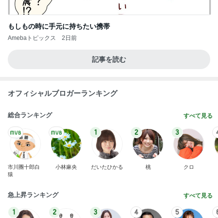
もしもの時に手元に持ちたい携帯
Amebaトピックス
2日前
記事を読む
オフィシャルブロガーランキング
総合ランキング
すべて見る
1
2
3
市川團十郎白
小林麻央
だいたひかる
桃
クロ
猿
急上昇ランキング
すべて見る
1
2
3
4
5