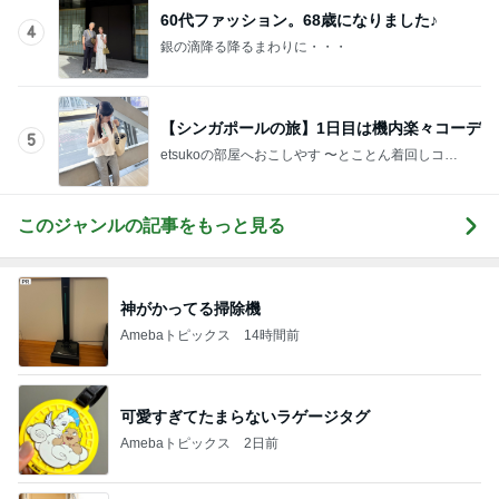
60代ファッション。68歳になりました♪
4
銀の滴降る降るまわりに・・・
【シンガポールの旅】1日目は機内楽々コーデ
5
etsukoの部屋へおこしやす 〜とことん着回しコー
デ術〜
このジャンルの記事をもっと見る
神がかってる掃除機
Amebaトピックス
14時間前
可愛すぎてたまらないラゲージタグ
Amebaトピックス
2日前