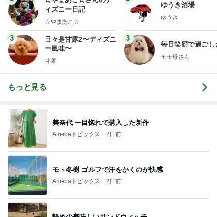
ゆうき酒場
ィズニー日記
ゆうき
☆やまあこ☆
3
3
日々是甘露2〜ディズニ
毎日笑顔で過ごし
ー風味〜
モモ母さん
甘露
もっと見る
美奈代 一目惚れで購入した新作
Amebaトピックス
2日前
モト冬樹 ゴルフで汗をかくのが快感
Amebaトピックス
2日前
軽めの美味しいサンドウィッチ