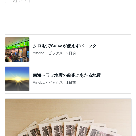
私の預金から購入した旦那さんの礼服
Amebaトピックス
1日前
記事を読む
本質を見抜いてた謎の専業主婦
Amebaトピックス
1日前
早見優 大切な人と浴衣で夏の夜
Amebaトピックス
1日前
熊田 23年お世話になるヘアケア