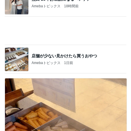
とても人気のおでん食べ放題
Amebaトピックス
1日前
記事を読む
午前中に売り切れる人気の太巻き
Amebaトピックス
1日前
素敵な人が着ていて欲しくなった服
Amebaトピックス
2日前
リピなしかなと思ったほっともっと
Amebaトピックス
1日前