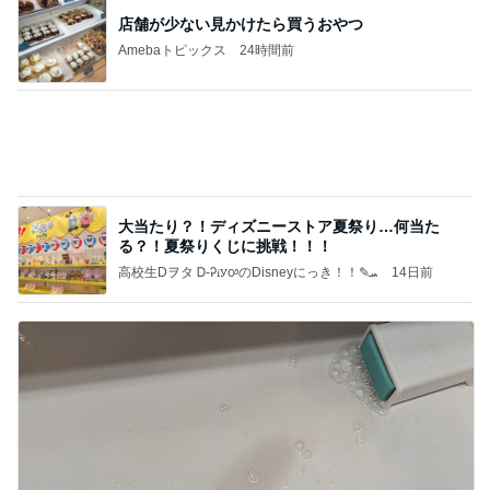
大当たり？！ディズニーストア夏祭り…何当た
る？！夏祭りくじに挑戦！！！
高校生Dヲタ Ꭰ-ᎮꭵꭹꭴのDisneyにっき！！✎ܚ
14日前
長男のシャツから出たグレーの汁