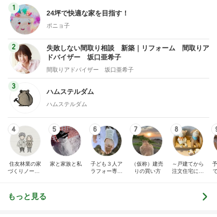
失敗しない間取り相談 新築｜リフォーム 間取りア
ドバイザー 坂口亜希子
間取りアドバイザー 坂口亜希子
3
ハムステルダム
ハムステルダム
4
5
6
7
8
住友林業の家
家と家族と私
子ども３人ア
（仮称）建売
～戸建てから
予
づくりノート |
ラフォー専業
りの買い方
注文住宅に住
実例と費用
主婦、東京通
み替えました
勤圏に注文住
～暮らしとと
宅を建てる
きどき子連れ
もっと見る
旅と