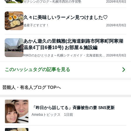
ガクシンのブログ～札幌市西区の学習塾
2026年8月8日
久々に美味しいラーメン見つけました♡
道産子どすどす！
2026年8月8日
あかん遊久の里鶴雅(北海道釧路市阿寒町阿寒湖
温泉4丁目6番10号) お部屋＆施設編
RIKOのおひとりさま～札幌シティガイド・北海道観光マ
2026年8月8日
スターの北海道旅行情報・温泉ソムリエマスターの温泉
情報～登山、旅行、食べ歩き
このハッシュタグの記事を見る
芸能人・有名人ブログ TOPへ
「昨日から話してる」斉藤被告の妻 SNS更新
Amebaトピックス
1日前