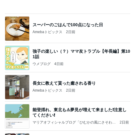
Amebaトピックス
2日前
強子の楽しい（？）ママ友トラブル【年長編】第10
1話
ウメブログ
4日前
長女に教えて貰った癒される香り
Amebaトピックス
2日前
能登揺れ、東北も⚠️夢見が増えて来ました❗️注意し
てください❗️
マリアオフィシャルブログ「ひむかの風にさそわれ
2日前
て」Powered by Ameba
店舗が少ない見かけたら買うおやつ
Amebaトピックス
24時間前