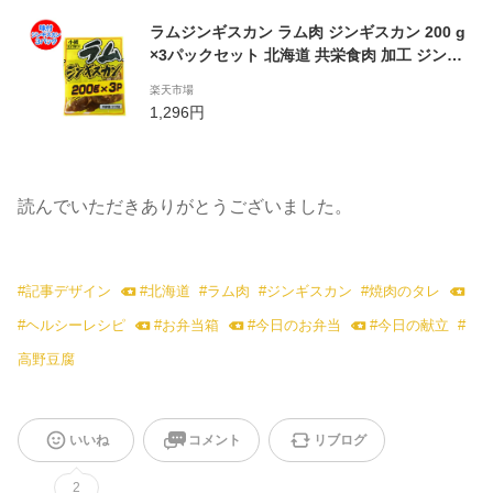
ラムジンギスカン ラム肉 ジンギスカン 200 g
×3パックセット 北海道 共栄食肉 加工 ジンギ
スカン
楽天市場
1,296円
読んでいただきありがとうございました。
#
記事デザイン
#
北海道
#
ラム肉
#
ジンギスカン
#
焼肉のタレ
#
ヘルシーレシピ
#
お弁当箱
#
今日のお弁当
#
今日の献立
#
高野豆腐
いいね
コメント
リブログ
2