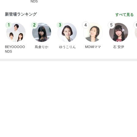
BEYOOOOO
島倉りか
ゆうこりん
MOMIママ
石 安伊
NDS