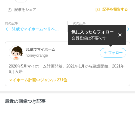
記事を報告する
記事をシェア
前の記事
次の記事
31歳でマイホーム〜リベン
31歳でマイホーム〜ソフト
気に入ったらフォロー
ジした食パン〜
クリーム〜
会員登録は不要です
31歳でマイホーム
フォロー
honeyorange
2020年5月マイホーム計画開始、2021年1月から建設開始、2021年
6月入居
マイホーム計画中ジャンル 231位
最近の画像つき記事