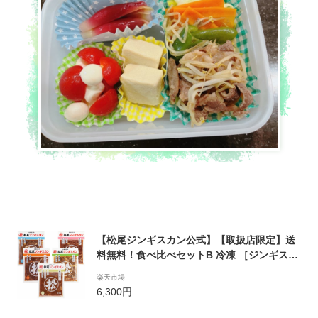
【松尾ジンギスカン公式】【取扱店限定】送
料無料！食べ比べセットB 冷凍 ［ジンギスカ
ン セット］(ジンギスカン 羊肉 バーベキュー
楽天市場
肉 焼き肉 お肉 bbq 食材 お取り寄せ 北海道)
6,300円