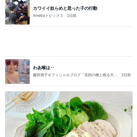
わあ喉は‥
藤田朋子オフィシャルブログ「笑顔の種と眠る犬」
2日前
Powered by Ameba
加熱4分でしっとりウマいサラダチキン