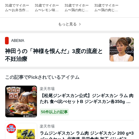
31歳でマイホー
31歳でマイホー
31歳でマイホー
31歳でマイホー
ム〜お弁当作
ム〜レモン味の
ム〜鶏の肉じゃ
ム〜鶏の肉じゃ
り〜
フレンチトース
がをカレーうど
が〜
ト〜
んに〜
もっと見る
ABEMA
神田うの「神様を恨んだ」3度の流産と
不妊治療
この記事でPickされているアイテム
楽天市場
【松尾ジンギスカン公式】ジンギスカン ラム 肉
たれ 食べ比べセットB ジンギスカン各350g 味
付 マトン もも 肩 特上 北海道 ラム肉 お取り寄
50件以上の記事
せ グルメ おいしい 人気 冷凍 焼肉 BBQ おすす
め 詰め合わせ
楽天市場
ラムジンギスカン ラム肉 ジンギスカン 200 g×3
パックセット 北海道 共栄食肉 加工 ジンギスカ