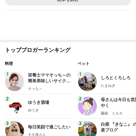
トップブロガーランキング
料理
ペット
1
1
栄養士ママそっち～の
しろとくろしろ
簡単美味しいサイクル
たまねぎ
献立
そっち～
2
2
母さんは今日も世
ゆうき酒場
やく
ゆうき
藤緒 ミルカ
3
3
白柴 『きなこ』 
毎日笑顔で過ごしたい
楽ブログ
モモ母さん
ひろ☆みき
もっと見る