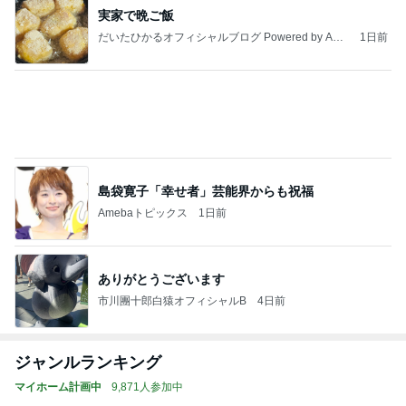
実家で晩ご飯
だいたひかるオフィシャルブログ Powered by Ame
1日前
ba
島袋寛子「幸せ者」芸能界からも祝福
Amebaトピックス
1日前
ありがとうございます
市川團十郎白猿オフィシャルB
4日前
ジャンルランキング
マイホーム計画中
9,871人参加中
1
24坪で快適な家を目指す！
ポニョ子
2