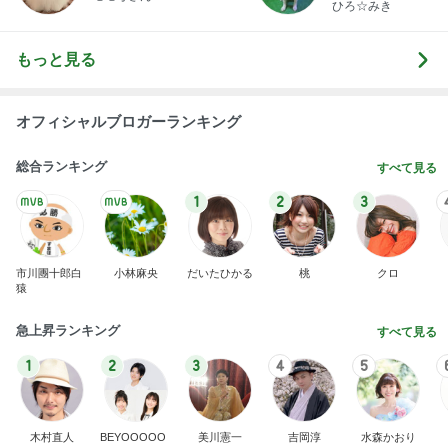
オフィシャルブロガーランキング
総合ランキング
すべて見る
1
2
3
市川團十郎白
小林麻央
だいたひかる
桃
クロ
猿
急上昇ランキング
すべて見る
1
2
3
4
5
木村直人
BEYOOOOO
美川憲一
吉岡淳
水森かおり
NDS
新登場ランキング
すべて見る
1
2
3
4
5