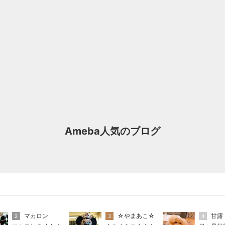
Ameba人気のブログ
マカロン
☆やまあこ☆
甘露
2
3
4