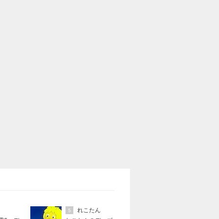
れこたん
5