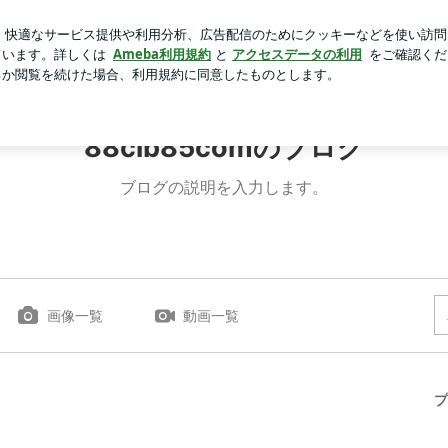
局3枚食べたジャム
芸能人ブログ
人気ブログ
新規登録
88clb85comのブログ
ブログの説明を入力します。
画像一覧
動画一覧
プ