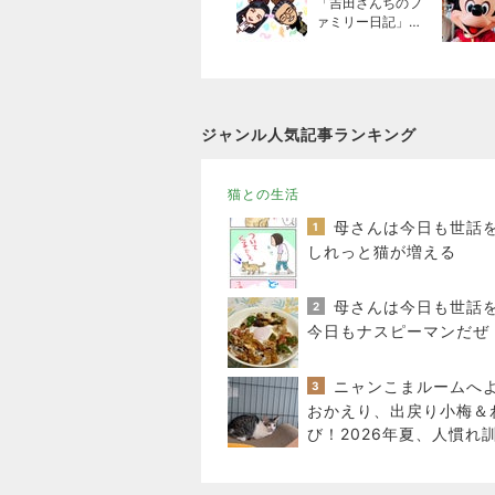
「吉田さんちのフ
ァミリー日記」Po
wered by Ameba
吉田さんファミリ
ーオフィシャルブ
ログ
ジャンル人気記事ランキング
猫との生活
1
しれっと猫が増える
2
今日もナスピーマンだぜ
3
おかえり、出戻り小梅＆
び！2026年夏、人慣れ
始めます