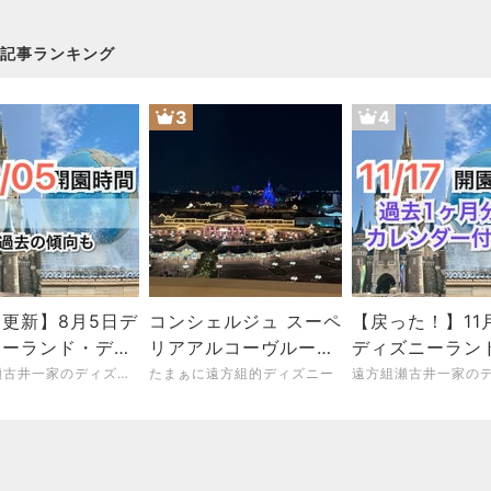
記事ランキング
3
4
更新】8月5日デ
コンシェルジュ スーペ
【戻った！】11
ニーランド・ディ
リアアルコーヴルーム
ディズニーラン
ーシー開園時間
（パークグランドビュ
ィズニーシー開
遠方組瀬古井一家のディズニー&ホテル研究ブログ！
たまぁに遠方組的ディズニー
ー・７−９階）【2026
冬】