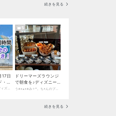
続きを見る
5
月17日
ドリーマーズラウンジ
ド・デ
で朝食を♪ディズニー
園時間
ランドホテル宿泊特典
遠方組瀬古井一家のディズニー&ホテル研究ブログ！
うฅ•ﻌ•ฅみ✧*。ちｬんのブログですぅ
で遅めの朝食
続きを見る