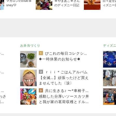
マカロンのclub di
☆やまあこ☆さん
日々是甘
sney♡
のディズニー日記
ィズニー
お弁当づくり
ディズ
母さんは今日も世話をやく
ぴこれの毎日コレクション♬.*ﾟ
1
✱一時休業のお知らせ✱
母さんは今日も世話をやく
ｒｉｉ＊ごはんアルバム
2
【全滅…】頑張ったけど買え
ませんでした〈涙〉
ニャンこまルームへようこそ
共に生きる♪ 〜*車椅子の息子とお弁当の記録*〜
3
わさ
感動した分厚いソースカツ丼
訓練
と我が家の茗荷収穫とドルフ
ィン弁当