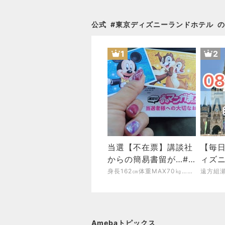
公式
#
東京ディズニーランドホテル
の
1
2
当選【不在票】講談社
【毎日
からの簡易書留が…#
ィズ
弾丸旅行におすすめの
ズニ
身長162㎝体重MAX70㎏…ゆらっちの糖質制限・肉食ダイエット記録
場所
Amebaトピックス