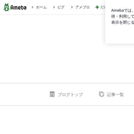
だいた 薬の為に結
ホーム
ピグ
アメブロ
88clb85comのブログ
ブログトップ
記事一覧