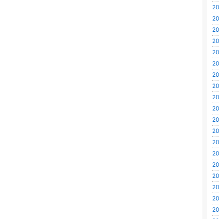
20
20
20
20
20
20
20
20
20
20
20
20
20
20
20
20
20
20
20