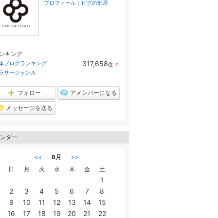
プロフィール
｜
ピグの部屋
ンキング
317,658
体ブログランキング
位
↑
ラ
ラサージャンル
ン
キ
ン
フォロー
アメンバーになる
グ
上
メッセージを送る
昇
ンダー
<<
8月
>>
日
月
火
水
木
金
土
1
2
3
4
5
6
7
8
9
10
11
12
13
14
15
16
17
18
19
20
21
22