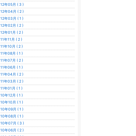
12年05月 ( 3 )
12年04月 ( 2 )
12年03月 ( 1 )
12年02月 ( 2 )
12年01月 ( 2 )
11年11月 ( 2 )
11年10月 ( 2 )
11年08月 ( 1 )
11年07月 ( 2 )
11年06月 ( 1 )
11年04月 ( 2 )
11年03月 ( 2 )
11年01月 ( 1 )
10年12月 ( 1 )
10年10月 ( 1 )
10年09月 ( 1 )
10年08月 ( 1 )
10年07月 ( 3 )
10年06月 ( 2 )