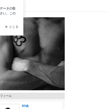
ログイン
フィール
83会