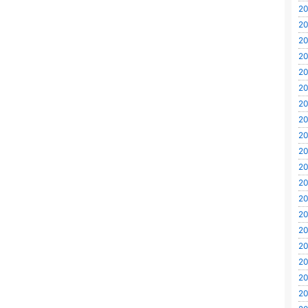
20
20
20
20
20
20
20
20
20
20
20
20
20
20
20
20
20
20
20