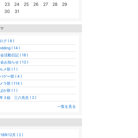
23
24
25
26
27
28
29
30
31
マ
グ ( 6 )
dding ( 14 )
3会活動日記 ( 18 )
3会お知らせ ( 13 )
ルメ部 ( 1 )
バゲー部 ( 4 )
メラ部 ( 114 )
ばか部 ( 1 )
年３組 三八先生 ( 2 )
一覧を見る
18年12月 ( 2 )