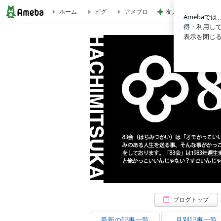
ホーム
ピグ
アメブロ
友人にTiffanyだ
サバゲー部｜83会ブログ
ブログトップ
最新の記事一覧
月別記事一覧