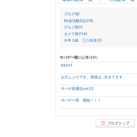
ブログ(6)
83会活動日記(18)
グルメ部(1)
カメラ部(114)
８年３組 三八先生(2)
サバゲー部
の記事(
4
件)
83SVT
お久しぶりです。僕達は…生きてます。
サバゲ部通信vol.02
サバゲー部 開始！！！
ブログトップ