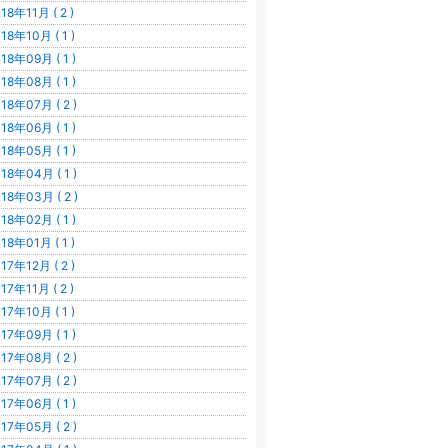
18年11月 ( 2 )
18年10月 ( 1 )
18年09月 ( 1 )
18年08月 ( 1 )
18年07月 ( 2 )
18年06月 ( 1 )
18年05月 ( 1 )
18年04月 ( 1 )
18年03月 ( 2 )
18年02月 ( 1 )
18年01月 ( 1 )
17年12月 ( 2 )
17年11月 ( 2 )
17年10月 ( 1 )
17年09月 ( 1 )
17年08月 ( 2 )
17年07月 ( 2 )
17年06月 ( 1 )
17年05月 ( 2 )