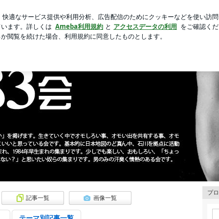
と言われるジュエリー
芸能人ブログ
人気ブログ
新規登録
83会ブログ
石川県 ハチミツ会 はちみつ会 83会 男 企画 おもしろい 1983年生まれ
プロ
記事一覧
画像一覧
テーマ別記事一覧