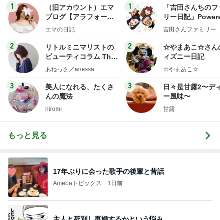
1
1
（旧アカウント）エマ
「吉田さんちのフ
ブログ【アラフォー会
リー日記」Powere
社売却セカンドライ
y Ameba 吉田さ
エマの日記
吉田さんファミリー
フ】
ミリーオフィシャ
ログ
2
2
リトルミニマリストの
☆やまあこ☆さん
ビューティコラム The
ィズニー日記
little minimalist's bea
あねっさ／anessa
☆やまあこ☆
uty colum
3
3
美人になれる、たくさ
日々是甘露2〜デ
んの魔法
ー風味〜
hiromi
甘露
もっと見る
17年ぶりに会った歌手の後輩と昔話
Amebaトピックス
1日前
主人と死別し再婚するかという悩み