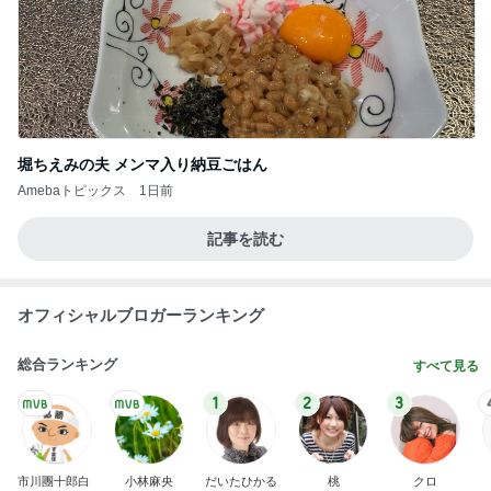
堀ちえみの夫 メンマ入り納豆ごはん
Amebaトピックス
1日前
記事を読む
オフィシャルブロガーランキング
総合ランキング
すべて見る
1
2
3
市川團十郎白
小林麻央
だいたひかる
桃
クロ