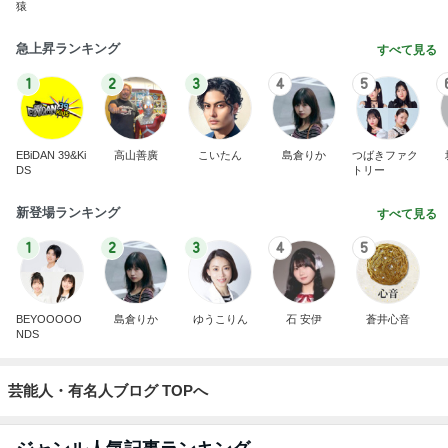
猿
急上昇ランキング
すべて見る
1
2
3
4
5
EBiDAN 39&Ki
高山善廣
こいたん
島倉りか
つばきファク
DS
トリー
新登場ランキング
すべて見る
1
2
3
4
5
BEYOOOOO
島倉りか
ゆうこりん
石 安伊
蒼井心音
NDS
芸能人・有名人ブログ TOPへ