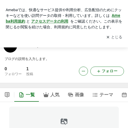
789betlpcomのブログ
アプリをダウンロードして
ブログの更新通知
を受け取りまし
開く
ょう。
789betlpcomのブログ
ブログの説明を入力します。
0
1
フォロー
フォロワー
投稿
一覧
人気
画像
テーマ