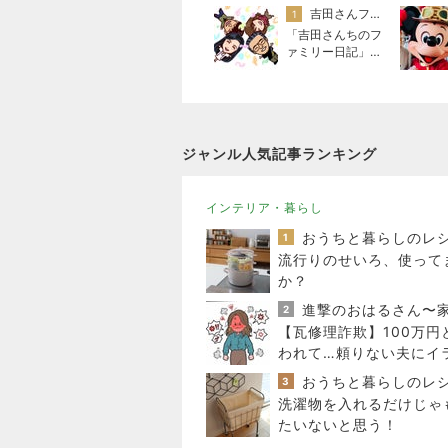
吉田さんファミリー
1
「吉田さんちのフ
ァミリー日記」Po
wered by Ameba
吉田さんファミリ
ーオフィシャルブ
ログ
ジャンル人気記事ランキング
インテリア・暮らし
1
流行りのせいろ、使って
か？
2
【瓦修理詐欺】100万円
われて…頼りない夫にイ
ラした日
3
洗濯物を入れるだけじゃ
たいないと思う！