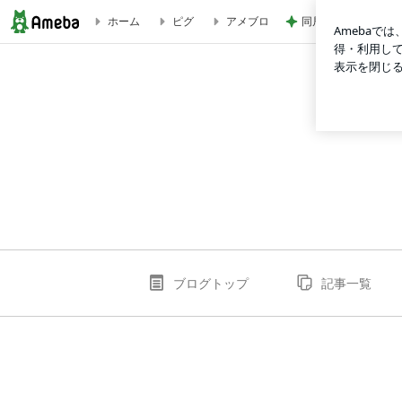
同居する嫁の合理的
ホーム
ピグ
アメブロ
744betcomのブログ
ブログトップ
記事一覧