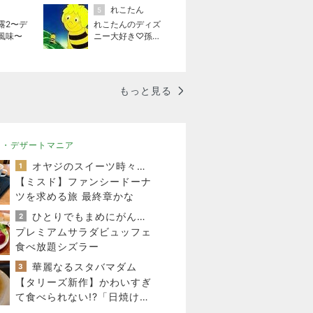
れこたん
5
露2〜デ
れこたんのディズ
風味〜
ニー大好き♡孫4
人
もっと見る
ツ・デザートマニア
オヤジのスイーツ時々ランニングブログ
1
【ミスド】ファンシードーナ
ツを求める旅 最終章かな
ひとりでもまめにがんばるブログ
2
プレミアムサラダビュッフェ
食べ放題シズラー
華麗なるスタバマダム
3
【タリーズ新作】かわいすぎ
て食べられない!?「日焼けベ
アフルのキャラメルスチーム