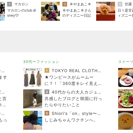
マカロン
☆やまあこ☆
甘露
2
3
4
マカロンのclub di
☆やまあこ☆さん
日々是甘
sney♡
のディズニー日記
ィズニー
30代〜ファッション
スイー
おうちと暮らしのレシピ 〜HOME&LIFE〜
TOKYO REAL CLOTHES 大人世代のリアルクローズ
1
ます
★ワンピースがムームー
に？！「360度キレイ見え」
の必殺ワザはコレ♪
進撃のおはるさん〜家づくり失敗したけど私は元気です〜
40代からの大人カジュアルを品良く着こなすファッションブログ
2
と言
共感したブログと韓国に行っ
ライ
たらやりたいこと
おうちと暮らしのレシピ 〜HOME&LIFE〜
Shiori's「on」style〜干物女の成長記〜
3
もっ
しじみちゃんワクチンへ。