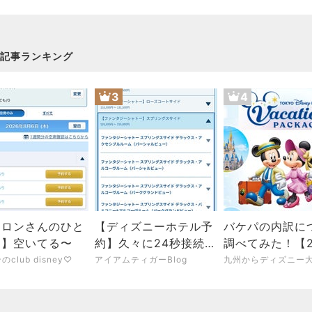
記事ランキング
3
4
カロンさんのひと
【ディズニーホテル予
バケパの内訳に
と】空いてる〜
約】久々に24秒接続！
調べてみた！【2
ホテル完売時間早す
年夏】
club disney♡
アイアムティガーBlog
ぎ…(8/5)