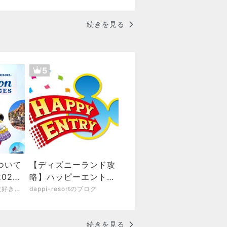
ケーキ」を実食
続きを見る
5
ついて
【ディズニーランド攻
025
略】ハッピーエントリ
ー攻略編【朝イチの動
九州からディズニー大好き日記
dappi-resortのブログ
き】
続きを見る