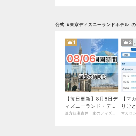
公式
#
東京ディズニーランドホテル
の
1
2
【毎日更新】8月6日デ
【マ
ィズニーランド・ディ
りご
ズニーシー開園時間
遠方組瀬古井一家のディズニー&ホテル研究ブログ！
マカロンの