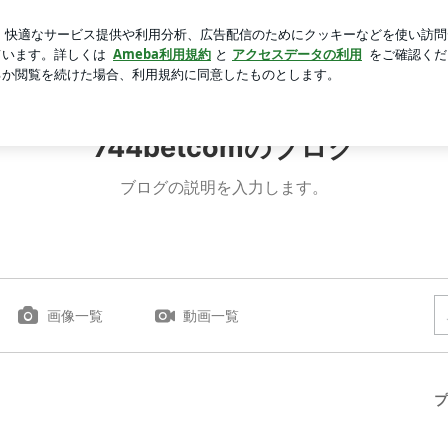
なひと言
芸能人ブログ
人気ブログ
新規登録
ログイ
744betcomのブログ
ブログの説明を入力します。
画像一覧
動画一覧
プ