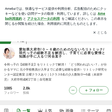
愛知県大府市/０～６歳のためのなないろリトミック/現代っ子
の経験不足を解消し、子育てに必要な愛情と知識が手に入る♡
アプリをダウンロードして
ブログの更新通知
を受け取りまし
開く
河合直子
ょう。
ranking
教室・スクールジャンル
442
愛知県大府市/０～６歳のためのなないろリトミック/
現代っ子の経験不足を解消し、子育てに必要な愛情と
知識が手に入る♡河合直子
令和っ子の【経験不足】をリトミックで解消！ 「どう関わればいい？」が分
かるママに 元小学校教員が入学までに必要な経験を提供✨ リトミック研究セ
ンター認定教室 ️土曜クラスあり｜1クラス6名の少人数制 0〜6歳（未就学
児） 大府市明成町2丁目｜自宅教室
1085
2.8k
フォロー
フォロワー
投稿
一覧
人気
画像
テーマ