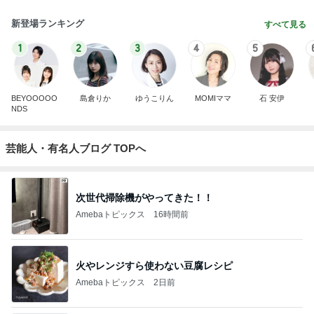
新登場ランキング
すべて見る
1
2
3
4
5
BEYOOOOO
島倉りか
ゆうこりん
MOMIママ
石 安伊
NDS
芸能人・有名人ブログ TOPへ
次世代掃除機がやってきた！！
Amebaトピックス
16時間前
火やレンジすら使わない豆腐レシピ
Amebaトピックス
2日前