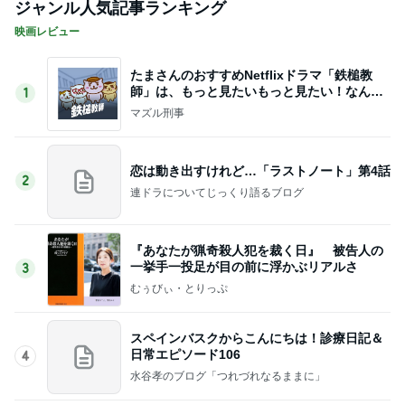
ジャンル人気記事ランキング
映画レビュー
たまさんのおすすめNetflixドラマ「鉄槌教
師」は、もっと見たいもっと見たい！なんで1
1
0話完？
マズル刑事
恋は動き出すけれど…「ラストノート」第4話
2
連ドラについてじっくり語るブログ
『あなたが猟奇殺人犯を裁く日』 被告人の
一挙手一投足が目の前に浮かぶリアルさ
3
むぅびぃ・とりっぷ
スペインバスクからこんにちは！診療日記＆
日常エピソード106
4
水谷孝のブログ「つれづれなるままに」