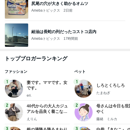
尻尾の穴が大きく助かるオムツ
Amebaトピックス
2日前
給油は長蛇の列だったコストコ店内
Amebaトピックス
17時間前
トップブロガーランキング
ファッション
ペット
1
1
妻です。ママです。女
しろとくろしろ
です。
たまねぎ
eri.
2
2
40代からの大人カジュ
母さんは今日も世
アルを品良く着こなす
やく
ファッションブログ
えりん
藤緒 ミルカ
3
3
銀の滴降る降るまわり
白柴 『きなこ』 