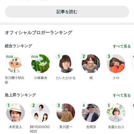
記事を読む
オフィシャルブロガーランキング
総合ランキング
すべて見る
1
2
3
市川團十郎白
小林麻央
だいたひかる
桃
クロ
猿
急上昇ランキング
すべて見る
1
2
3
4
5
木村直人
BEYOOOOO
美川憲一
吉岡淳
水森かおり
NDS