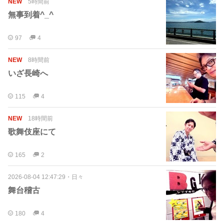
NEW
5時間前
無事到着^_^
97
4
NEW
8時間前
いざ長崎へ
115
4
NEW
18時間前
歌舞伎座にて
165
2
2026-08-04 12:47:29
・
日々
舞台稽古
180
4