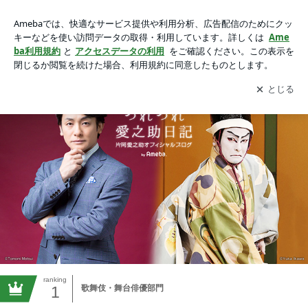
六代目片岡愛之助オフィシャルブログ 「つれづれ愛之助日
記」
アプリをダウンロードして
ブログの更新通知
を受け取りまし
開く
ょう。
ranking
1
歌舞伎・舞台俳優部門