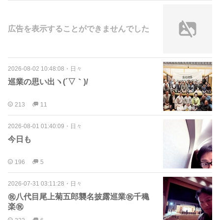
広告を表示することができませんでした
2026-08-02 10:48:08
・
日々
巡業の思い出ヽ(´▽｀)/
213
11
2026-08-01 01:40:09
・
日々
今日も
196
5
2026-07-31 03:11:28
・
日々
㊗️八代目尾上菊五郎襲名披露巡業㊗️千穐
楽㊗️