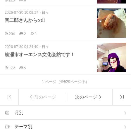
223
6
2026-07-30 10:09:17
・
日々
音二郎さんからの‼️
204
2
1
2026-07-30 04:24:40
・
日々
綾瀬市オーエンス文化会館です！
172
5
1
ページ（全
529
ページ中）
前のページ
次のページ
月別
テーマ別