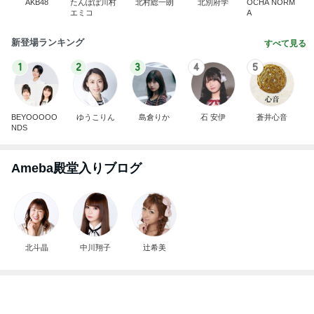
AKB48
たんぽぽ川村
北村総一朗
北別府学
OCHA NORM
エミコ
A
新登場ランキング
すべて見る
1
2
3
4
5
BEYOOOOO
ゆうこりん
島倉りか
石 安伊
蒼井心音
NDS
Ameba殿堂入りブログ
北斗晶
中川翔子
辻希美