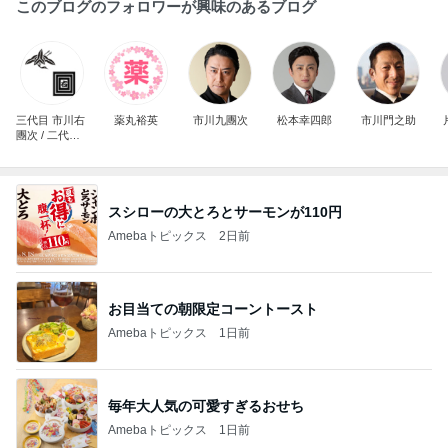
このブログのフォロワーが興味のあるブログ
三代目 市川右
薬丸裕英
市川九團次
松本幸四郎
市川門之助
團次 / 二代目
市川右近
スシローの大とろとサーモンが110円
Amebaトピックス
2日前
お目当ての朝限定コーントースト
Amebaトピックス
1日前
毎年大人気の可愛すぎるおせち
Amebaトピックス
1日前