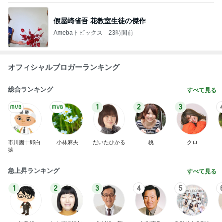
假屋崎省吾 花教室生徒の傑作
Amebaトピックス
23時間前
オフィシャルブロガーランキング
総合ランキング
すべて見る
1
2
3
市川團十郎白
小林麻央
だいたひかる
桃
クロ
猿
急上昇ランキング
すべて見る
1
2
3
4
5