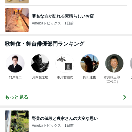
著名な方が訪れる素晴らしいお店
Amebaトピックス
1日前
歌舞伎・舞台俳優部門ランキング
門戸竜二
片岡愛之助
市川右團次
岡田達也
市川猿三郎
（二代目）
もっと見る
野菜の値段と農家さんの大変な思い
Amebaトピックス
1日前