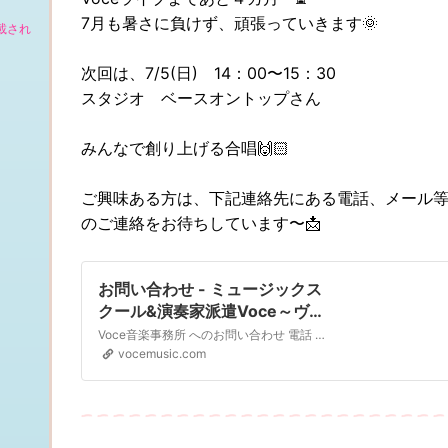
7月も暑さに負けず、頑張っていきます🌞
掲載され
次回は、7/5(日) 14：00〜15：30
スタジオ ベースオントップさん
みんなで創り上げる合唱🙌🏻
ご興味ある方は、下記連絡先にある電話、メール
のご連絡をお待ちしています〜📩
お問い合わせ - ミュージックス
クール&演奏家派遣Voce～ヴォ
ーチェ～
Voce音楽事務所 へのお問い合わせ 電話 03-5391-0086（受付時間 11:00～20:
vocemusic.com