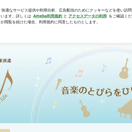
濃厚ラーメン
芸能人ブログ
人気ブログ
新規登録
ロ
遣のVoce音楽事務所 official blog
HOME
Voceセッション
セッションレッスン