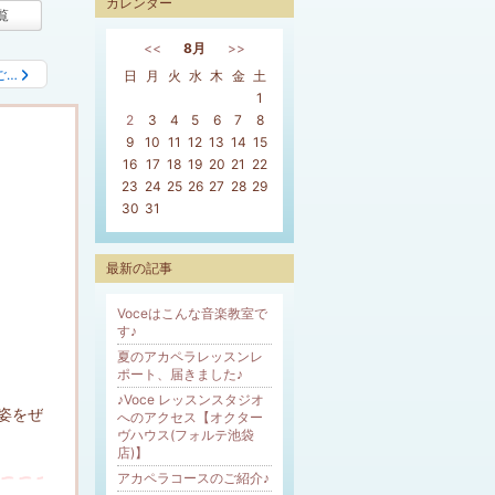
カレンダー
覧
<<
8月
>>
ご…
日
月
火
水
木
金
土
1
2
3
4
5
6
7
8
9
10
11
12
13
14
15
16
17
18
19
20
21
22
23
24
25
26
27
28
29
30
31
最新の記事
Voceはこんな音楽教室で
す♪
夏のアカペラレッスンレ
ポート、届きました♪
♪Voce レッスンスタジオ
姿をぜ
へのアクセス【オクター
ヴハウス(フォルテ池袋
店)】
アカペラコースのご紹介♪