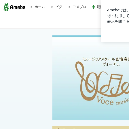
ホーム
ピグ
アメブロ
期間限定のガッツリ
6月レッスンレポ＆7月レッスンのお知らせ | 池袋の音楽教室＆演奏家派