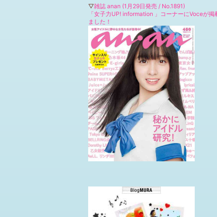
▽
雑誌 anan (1月29日発売 / No.1891)
「女子力UP! information 」コーナーにVoceが
ました！