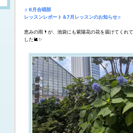
♬6月合唱部
レッスンレポート
＆7月レッスンのお知らせ♬
恵みの雨🌂が、池袋にも紫陽花の花を届けてくれ
した🐌✨️