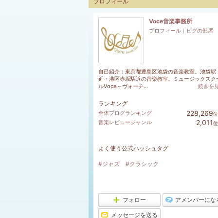
プロフィール
Voce音楽事務所
プロフィール
｜
ピグの部屋
自己紹介：東京都豊島区池袋の音楽教室。池袋駅
近・港区赤坂駅近の音楽教室。ミュージックスク
ルVoce～ヴォーチ...
続きを
ランキング
228,269
全体ブログランキング
位
2,011
音楽レビュージャンル
位
よく使う公式ハッシュタグ
#ジャズ
#クラシック
フォロー
アメンバーにな
メッセージを送る