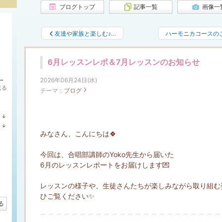
ブログトップ
記事一覧
画像一
友達や家族と楽しむ♪…
ハーモニカコースの
6月レッスンレポ＆7月レッスンのお知らせ
2026年06月24日(水)
ー
見る
テーマ：
ブログ
↓
ラ
↓
ン
ラ
みなさん、こんにちは🍀
キ
ン
ン
キ
グ
ン
今回は、合唱部講師のYoko先生から届いた
下
グ
降
6月のレッスンレポートをお届けします💌
下
降
レッスンの様子や、生徒さんたちが楽しみながら取り組む
ひご覧ください✨
る