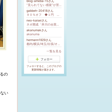
blog-ameba-15さん
“見られてない感覚”が苦しかった
gabbeh-20418さん
９０％オフ ◆１円 ペルシャ絨毯◆ ギャッベ シークレットセール
neo-kaiseiさん
ネオ開成「井川の㊙英単語１２３４」イカぽん塾長言葉遊び
akanumakさん
akanuma
hermann1929さん
都内/横浜/埼玉/出張/オンライン/ボイストレーニング・声楽教室
一覧を見る
フォロー
フォローすると、このブログの
更新情報が届きます。
するの
かない