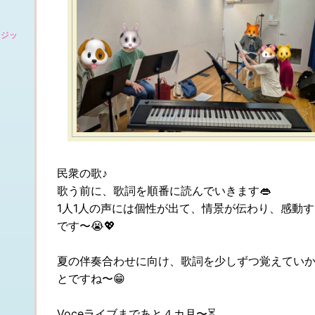
ージッ
民衆の歌♪
歌う前に、歌詞を順番に読んでいきます👄
1人1人の声には個性が出て、情景が伝わり、感動
です〜😭💖
夏の伴奏合わせに向け、歌詞を少しずつ覚えてい
とですね〜😁
Voceライブまであと４カ月〜⏳