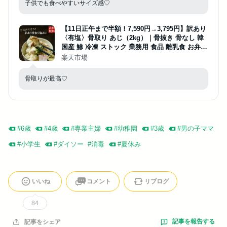
子供でも食べやすいサイズ感♡
【11日正午まで半額！7,590円→3,795円】訳あり
〈有塩〉骨取り あじ（2kg）｜骨抜き 骨なし 韓
国産 鯵 冷凍 ストック 業務用 食品 離乳食 お弁当
プロテイン DHA EPA 一部地域除き 送料無料
楽天市場
骨取りが最高♡
#
6歳
#
4歳
#
専業主婦
#
幼稚園
#
3歳
#
男の子ママ
#
小学生
#
ダイソー
#
消毒
#
夏休み
いいね
コメント
リブログ
84
記事を報告する
記事をシェア