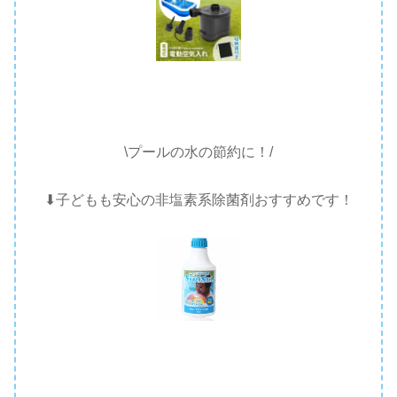
\プールの水の節約に！/
⬇︎子どもも安心の非塩素系除菌剤おすすめです！