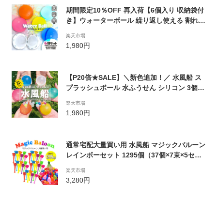
期間限定10％OFF 再入荷【6個入り 収納袋付
き】ウォーターボール 繰り返し使える 割れな
い水風船 柔らかい シリコン マグネット 簡単
楽天市場
スプラッシュ ウォーターボム レジャー 水遊
1,980円
び 水爆弾 ビーチボール 最新トレンド プール
海 川 お風呂 イベント キッズ
【P20倍★SALE】＼新色追加！／ 水風船 ス
プラッシュボール 水ふうせん シリコン 3個入
り 水遊び 何度も使える ゴミが出ない 無限水
楽天市場
ふうせん お風呂 おもちゃ プール【メール便
1,980円
送料無料】 海 川 水鉄砲 子供 繰り返し エコ
ウォーターボム 公式 正規品|slz|
通常宅配大量買い用 水風船 マジックバルーン
レインボーセット 1295個（37個×7束×5セッ
ト） お風呂のおもちゃ ホースアダプター 水
楽天市場
爆弾 60秒で一気に作れる水風船 自動的に完
3,280円
成 水を入れて 投げ合う 子供玩具 バーベキュ
ー イベント用品 業務用