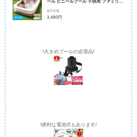
ール ビニールプール 子供用 ファミリー
プール 庭 ベランダ ガレージ 水遊び エ
楽天市場
アープール 家庭用プール 子供用プール
3,480円
男の子 女の子 小学生 キッズ ワイドサイ
ズ 排水バルブ 折りたたみ 長方形 送料無
料
\大きめプールの必需品/
\便利な電池式もあります/