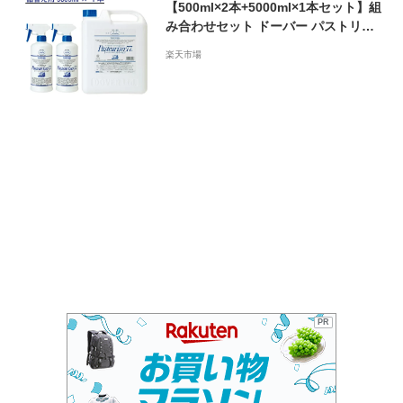
【500ml×2本+5000ml×1本セット】組
み合わせセット ドーバー パストリー
ゼ 77 詰め替え用 500ml×2本+5000
楽天市場
ml 5L×1本 注ぎ口付き アルコール消
毒液 防菌 消臭 防カビ ウィルス
PR