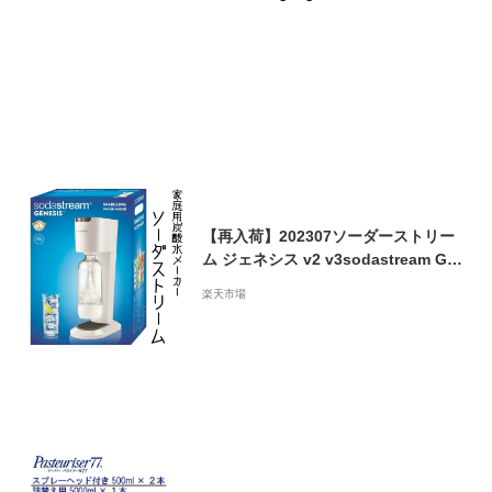
【再入荷】202307ソーダーストリー
ム ジェネシス v2 v3sodastream GE
NESIS SPARKLING WATER MAKER
楽天市場
ソーダメーカー 炭酸水ジェネシス V2
ホワイト ジェネシス V3 ブラックEC
O エコ カクテル 強炭酸 弱炭酸炭酸メ
ーカー0589520