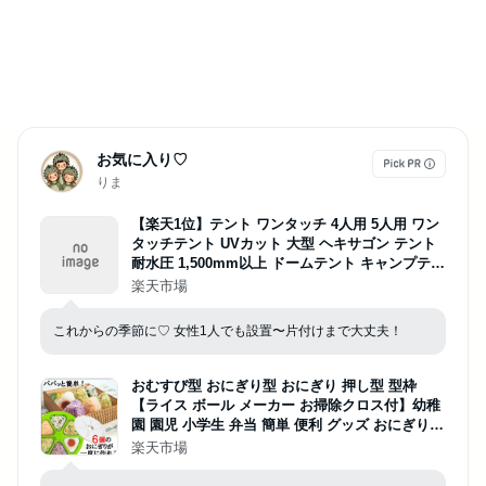
お気に入り♡
りま
【楽天1位】テント ワンタッチ 4人用 5人用 ワン
タッチテント UVカット 大型 ヘキサゴン テント
耐水圧 1,500mm以上 ドームテント キャンプテン
ト ファミリー キャンプ用品 アウトドア セット
楽天市場
簡易テント 軽量 日よけ キャンプ FIELDOOR 1年
保証 ■[送料無料]
これからの季節に♡ 女性1人でも設置〜片付けまで大丈夫！
おむすび型 おにぎり型 おにぎり 押し型 型枠
【ライス ボール メーカー お掃除クロス付】幼稚
園 園児 小学生 弁当 簡単 便利 グッズ おにぎり作
り 海苔巻き 三角 小さめ むすび 子供 お弁当 こど
楽天市場
も 遠足 運動会 行楽 調理器具 海苔 衛生 清潔 キ
ッチン用品 時間短縮 日本製