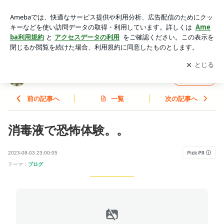
消毒液で恐怖体験。。 | 珍獣三兄弟
アプリをダウンロードして
ブログの更新通知
を受け取りまし
開く
ょう。
珍獣三兄弟
フォロー
前の記事へ
一覧
次の記事へ
消毒液で恐怖体験。。
2023-08-03 23:00:05
テーマ：
ブログ