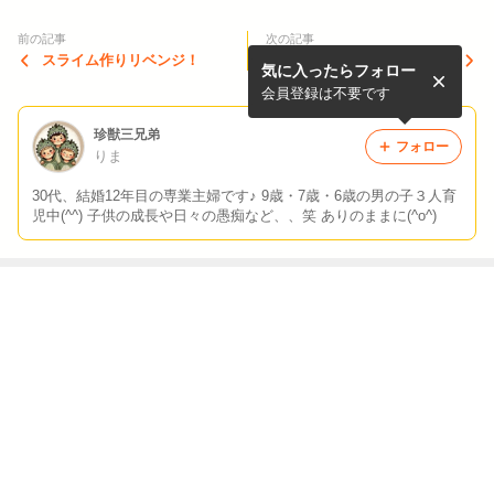
前の記事
次の記事
スライム作りリベンジ！
プールの水替え。
気に入ったらフォロー
会員登録は不要です
珍獣三兄弟
フォロー
りま
30代、結婚12年目の専業主婦です♪ 9歳・7歳・6歳の男の子３人育
児中(^^) 子供の成長や日々の愚痴など、、笑 ありのままに(^o^)