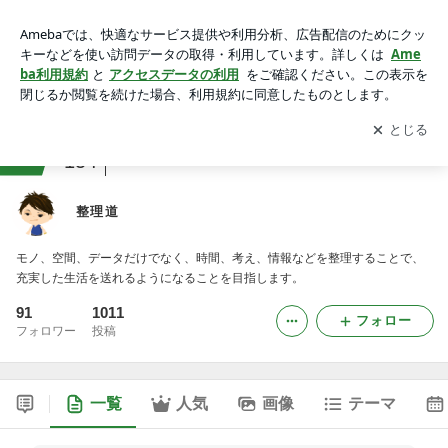
整理道
アプリをダウンロードして
ブログの更新通知
を受け取りまし
開く
ょう。
ranking
整理整頓・ミニマルライフジャンル
154
整理道
モノ、空間、データだけでなく、時間、考え、情報などを整理することで、
充実した生活を送れるようになることを目指します。
91
1011
フォロー
フォロワー
投稿
一覧
人気
画像
テーマ