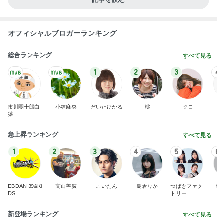
オフィシャルブロガーランキング
総合ランキング
すべて見る
1
2
3
市川團十郎白
小林麻央
だいたひかる
桃
クロ
猿
急上昇ランキング
すべて見る
1
2
3
4
5
EBiDAN 39&Ki
高山善廣
こいたん
島倉りか
つばきファク
DS
トリー
新登場ランキング
すべて見る