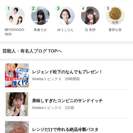
1
2
3
4
5
BEYOOOOO
島倉りか
ゆうこりん
石 安伊
蒼井心音
NDS
芸能人・有名人ブログ TOPへ
レジェンド松下のなんでもプレゼン！
Amebaトピックス
20時間前
美味しすぎたコンビニのサンドイッチ
Amebaトピックス
2日前
レンジだけで作れる絶品冷製パスタ