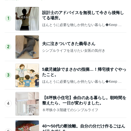
設計士のアドバイスを無視して今さら後悔し
てる場所。
1
ほんとうに必要な物しか持たない暮らし◆Keep Lif
e Simple◆〜インテリアのきろく〜
夫に泣きついてきた義母さん
2
シンプルライフを送りたい女医の気付き
5歳児健診でまさかの指摘…！帰宅後すぐやっ
たこと。
3
ほんとうに必要な物しか持たない暮らし◆Keep Lif
e Simple◆〜インテリアのきろく〜
【8坪狭小住宅】余白のある暮らし。朝時間を
整えたら、一日が変わりました。
4
８坪狭小３階建てのシンプルライフ
40〜50代の断捨離。自分の分だけ作るごはん