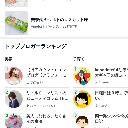
美奈代 ヤクルトのマスカット味
Amebaトピックス
22時間前
トップブロガーランキング
美容
子育て
1
1
（旧アカウント）エマ
kosodatefulな毎
ブログ【アラフォー会
オギャ子の暴走～
社売却セカンドライ
エマの日記
オギャ子
フ】
2
2
リトルミニマリストの
日曜日は９時まで
ビューティコラム The
い。
little minimalist's bea
あねっさ／anessa
あべかわ
uty colum
3
3
美人になれる、たくさ
四十路シンパパの
んの魔法
日記