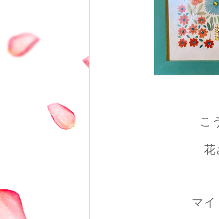
こ
花
マイ