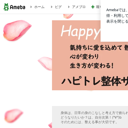
ホーム
ピグ
アメブロ
堀ちえみ ローソン
言葉からのインスピレーションをスケッチしています
身体は、日常の身のこなしと考え方で創ら
どうなりたいか？は、自分次第！(°∀°)b
そのためには、整える事が大切です。