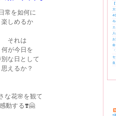
【
大
日常を如何に
4
楽しめるか
今
エ
人
それは
お
命
何が今日を
「
セ
特別な日として
良
思えるか？
さな花🌸を観て
感動する❣️🤗
※