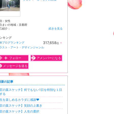
別：
女性
住まいの地域：
京都府
己紹介：
続きを見る
ンキング
317,658
体ブログランキング
位
↑
ラ
ラスト・アート・デザインジャンル
ン
キ
ン
フォロー
アメンバーになる
グ
上
メッセージを送る
昇
最新の記事
言の葉スケッチ】何でもない1日を特別な１日
する
生を楽しめるカラダに感謝❤️
言の葉スケッチ】笑顔の上書き
言の葉スケッチ】人生の選択