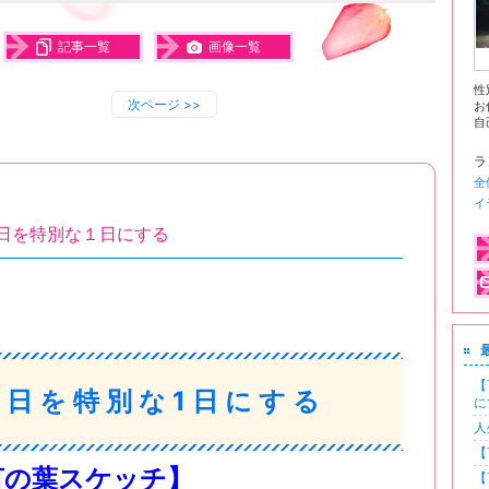
記事一覧
画像一覧
性
次ページ
>>
お
自
ラ
全
イ
日を特別な１日にする
【
1日を特別な1日にする
に
人
【
言の葉スケッチ】
【