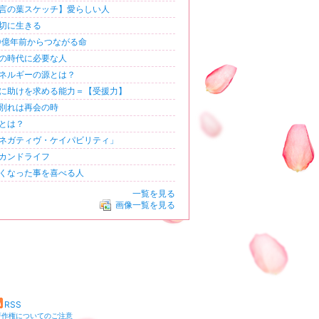
言の葉スケッチ】愛らしい人
切に生きる
0億年前からつながる命
の時代に必要な人
ネルギーの源とは？
に助けを求める能力＝【受援力】
別れは再会の時
とは？
ネガティヴ・ケイパビリティ」
カンドライフ
くなった事を喜べる人
一覧を見る
画像一覧を見る
RSS
著作権についてのご注意