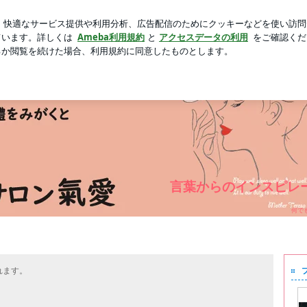
のヨーグルト
芸能人ブログ
人気ブログ
新規登録
ログ
言葉からのインスピレ
何で
れます。