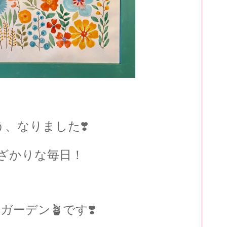
う、なりました❣️
ざかりな毎日！
 ガーデン🪴です❣️