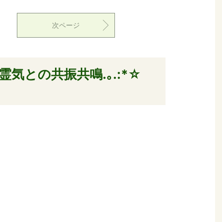
次ページ
気との共振共鳴.｡.:*☆