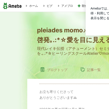
朝食難民でやっと食
ホーム
ピグ
アメブロ
pleiades momo♪の ひとりごと｡.:*☆reiki spiritual p
pleiades momo♪の ひと
啓発｡.:*☆愛を目に見える
現代レイキ伝授（アチューメント）セミ
を.｡.:*☆ヒーリングスクールAteli
ブログトップ
記事一覧
お立ち寄りくださって
ありがとうございます🙏