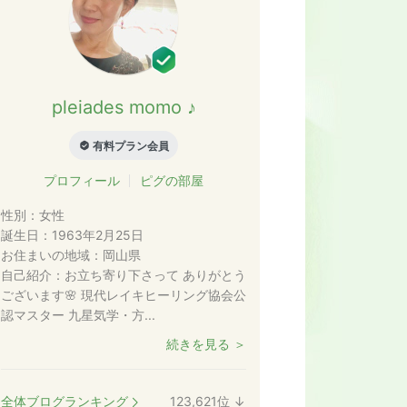
pleiades momo ♪
有料プラン会員
プロフィール
ピグの部屋
性別：
女性
誕生日：
1963年2月25日
お住まいの地域：
岡山県
自己紹介：
お立ち寄り下さって ありがとう
ございます🌸 現代レイキヒーリング協会公
認マスター 九星気学・方...
続きを見る ＞
全体ブログランキング
123,621
位
↓