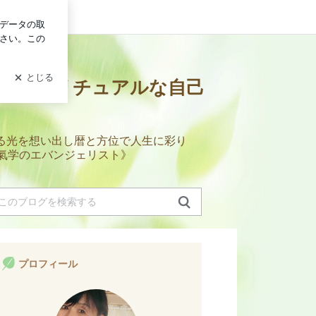
ログイン
e .｡.:*♡スピリチュアルな自己
る光を想い出し暦と方位で人生に彩り
ー/氣学のエバンジェリスト》
プロフィール