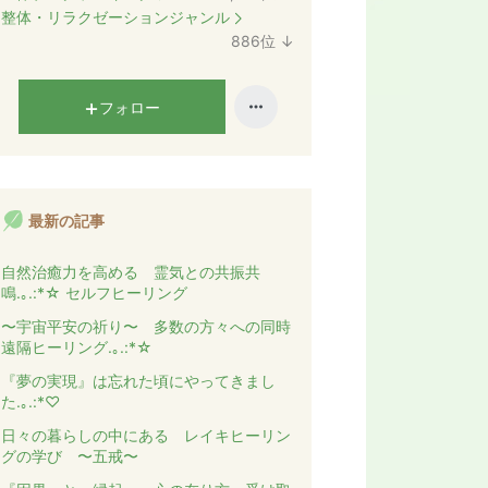
ラ
整体・リラクゼーションジャンル
ン
886
位
↓
キ
ラ
ン
ン
グ
キ
フォロー
下
ン
降
グ
下
降
最新の記事
自然治癒力を高める 霊気との共振共
鳴.｡.:*☆ セルフヒーリング
〜宇宙平安の祈り〜 多数の方々への同時
遠隔ヒーリング.｡.:*☆
『夢の実現』は忘れた頃にやってきまし
た.｡.:*♡
日々の暮らしの中にある レイキヒーリン
グの学び 〜五戒〜