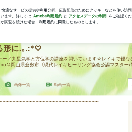
べた夏野菜カレー
芸能人ブログ
人気ブログ
新規登録
eace .｡.:*♡スピリチュアルな自己啓発｡.:*☆愛を目に見える形に.｡.:*♡
りごと｡.:*☆reiki spiritual peac
形に.｡.:*♡
ナー／九星気学と方位学の講座を開いています☆レイキで裡な
er♡momo＠岡山県倉敷市《現代レイキヒーリング協会公認マスタ
画像一覧
動画一覧