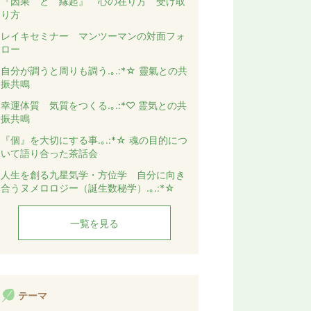
『因果 と 縁起』 心の在り方 受け取
り方
レイキセミナー マンツーマンの対面フォ
ロー
自分が調うと周りも調う.｡.:*☆ 靈氣との共
振共鳴
幸運体質 気質をつくる.｡.:*♡ 霊気との共
振共鳴
『個』を大切にする事.｡.:*☆ 魂の目的につ
いて語り合った茶話会
人生を創る九星気学・方位学 自分に向き
合うヌメロロジー（誕生数秘学）.｡.:*☆
一覧を見る
テーマ