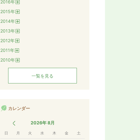
2016
年
く
開
2015
年
く
開
2014
年
く
開
2013
年
く
開
2012
年
く
開
2011
年
く
開
2010
年
く
開
く
一覧を見る
カレンダー
2026年 8月
日
月
火
水
木
金
土