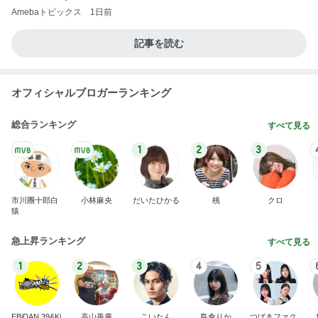
Amebaトピックス
1日前
記事を読む
オフィシャルブロガーランキング
総合ランキング
すべて見る
1
2
3
市川團十郎白
小林麻央
だいたひかる
桃
クロ
猿
急上昇ランキング
すべて見る
1
2
3
4
5
EBiDAN 39&Ki
高山善廣
こいたん
島倉りか
つばきファク