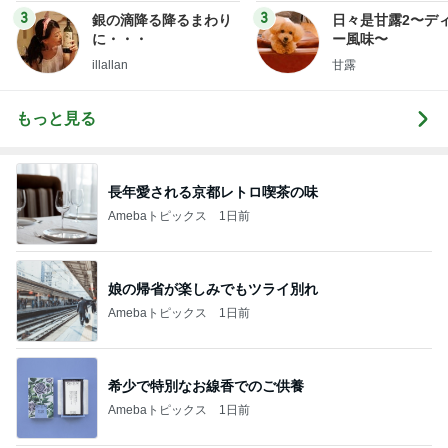
3
3
銀の滴降る降るまわり
日々是甘露2〜デ
に・・・
ー風味〜
illallan
甘露
もっと見る
長年愛される京都レトロ喫茶の味
Amebaトピックス
1日前
娘の帰省が楽しみでもツライ別れ
Amebaトピックス
1日前
希少で特別なお線香でのご供養
Amebaトピックス
1日前