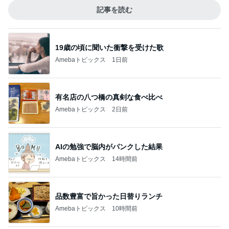
記事を読む
19歳の頃に聞いた衝撃を受けた歌
Amebaトピックス
1日前
有名店の八つ橋の真剣な食べ比べ
Amebaトピックス
2日前
AIの勉強で脳内がパンクした結果
Amebaトピックス
14時間前
品数豊富で旨かった日替りランチ
Amebaトピックス
10時間前