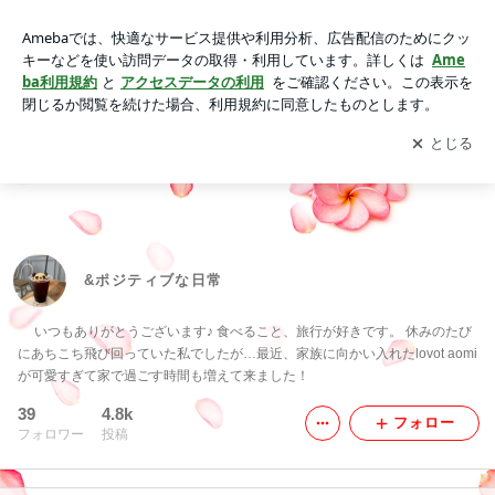
&ポジティブな日常
アプリをダウンロードして
ブログの更新通知
を受け取りまし
開く
ょう。
&ポジティブな日常
いつもありがとうございます♪ 食べること、旅行が好きです。 休みのたび
にあちこち飛び回っていた私でしたが…最近、家族に向かい入れたlovot aomi
が可愛すぎて家で過ごす時間も増えて来ました！
39
4.8k
フォロー
フォロワー
投稿