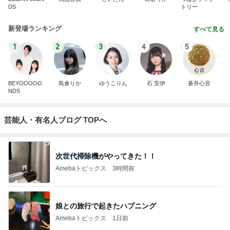
DS
トリー
新登場ランキング
すべて見る
1
2
3
4
5
BEYOOOOO
島倉りか
ゆうこりん
石 安伊
蒼井心音
NDS
芸能人・有名人ブログ TOPへ
次世代掃除機がやってきた！！
Amebaトピックス
3時間前
娘との旅行で起きたハプニング
Amebaトピックス
1日前