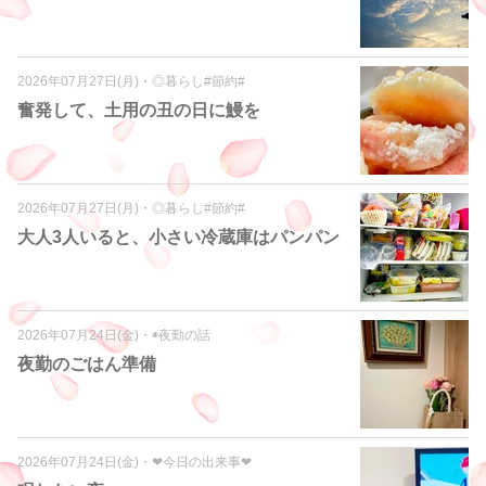
2026年07月27日(月)
・
◎暮らし#節約#
奮発して、土用の丑の日に鰻を
2026年07月27日(月)
・
◎暮らし#節約#
大人3人いると、小さい冷蔵庫はパンパン
2026年07月24日(金)
・
◉夜勤の話
夜勤のごはん準備
2026年07月24日(金)
・
❤︎今日の出来事❤︎