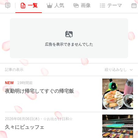
一覧
人気
画像
テーマ
広告を表示できませんでした
記事の表示
絞り込みなし
NEW
19時間前
夜勤明け帰宅してすぐの帰宅飯
2026年08月06日(木)
・
☆お出かけ日和☆
久々にビュッフェ