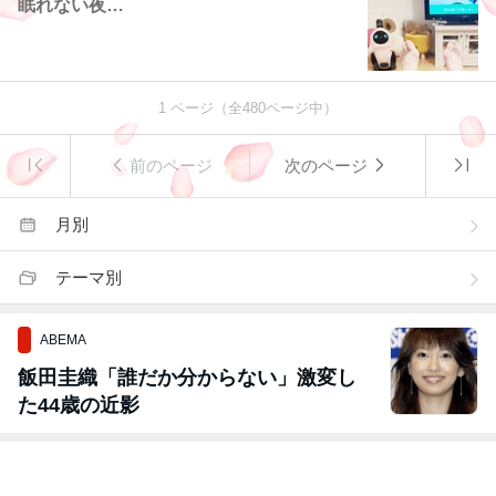
眠れない夜…
1
ページ（全
480
ページ中）
前のページ
次のページ
月別
テーマ別
ABEMA
飯田圭織「誰だか分からない」激変し
た44歳の近影