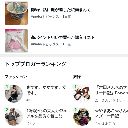
節約生活に魔が差した焼肉きんぐ
Amebaトピックス
1日前
高ポイント狙いで買った購入リスト
Amebaトピックス
1日前
トップブロガーランキング
ファッション
旅行
1
1
妻です。ママです。女
「吉田さんちのフ
です。
リー日記」Powere
y Ameba 吉田さ
eri.
吉田さんファミリー
ミリーオフィシャ
ログ
2
2
40代からの大人カジュ
☆やまあこ☆さん
アルを品良く着こなす
ィズニー日記
ファッションブログ
えりん
☆やまあこ☆