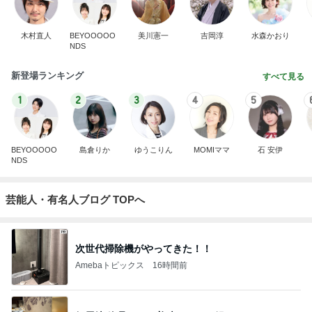
木村直人
BEYOOOOO
美川憲一
吉岡淳
水森かおり
NDS
新登場ランキング
すべて見る
1
2
3
4
5
BEYOOOOO
島倉りか
ゆうこりん
MOMIママ
石 安伊
NDS
芸能人・有名人ブログ TOPへ
次世代掃除機がやってきた！！
Amebaトピックス
16時間前