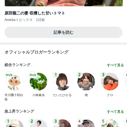
原田龍二の妻 収穫した甘いトマト
Amebaトピックス
1日前
記事を読む
オフィシャルブロガーランキング
総合ランキング
すべて見る
1
2
3
市川團十郎白
小林麻央
だいたひかる
桃
クロ
猿
急上昇ランキング
すべて見る
1
2
3
4
5