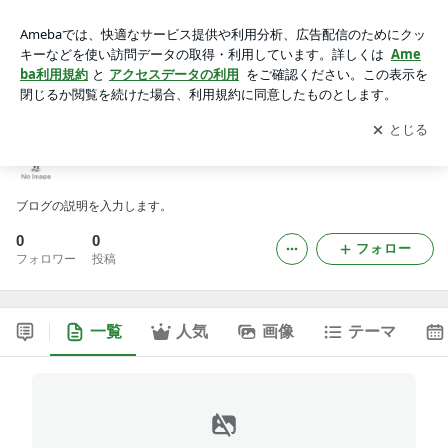
23win19inkのブログ
アプリをダウンロードして
ブログの更新通知
を受け取りまし
開く
ょう。
23win19inkのブログ
ブログの説明を入力します。
0
0
フォロー
フォロワー
投稿
一覧
人気
画像
テーマ