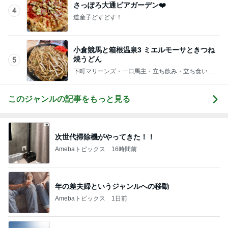
さっぽろ大通ビアガーデン❤️
4
道産子どすどす！
小倉競馬と箱根温泉3 ミエルモーサときつね
焼うどん
5
下町マリーンズ・一口馬主・立ち飲み・立ち食いそ
ば
このジャンルの記事をもっと見る
次世代掃除機がやってきた！！
Amebaトピックス
16時間前
年の差夫婦というジャンルへの移動
Amebaトピックス
1日前