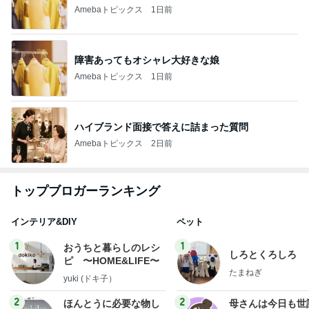
Amebaトピックス
1日前
障害あってもオシャレ大好きな娘
Amebaトピックス
1日前
ハイブランド面接で答えに詰まった質問
Amebaトピックス
2日前
トップブロガーランキング
インテリア&DIY
ペット
1
1
おうちと暮らしのレシ
しろとくろしろ
ピ 〜HOME&LIFE〜
たまねぎ
yuki (ドキ子）
2
2
ほんとうに必要な物し
母さんは今日も世