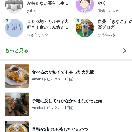
か持たない暮らし◆Ke
やく
ep Life Simple◆〜イ
yukiko
藤緒 ミルカ
ンテリアのきろく〜
3
3
１００均・カルディ大
白柴 『きなこ』 
好き！食いしん坊☆き
楽ブログ
らりん☆のブログ
☆きらりん☆
ひろ☆みき
もっと見る
食べるのが怖くても会った大先輩
Amebaトピックス
1日前
予報に反してなかなかやまなかった雨
Amebaトピックス
1日前
旦那が3切れも残したとんかつ