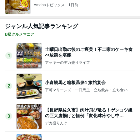
Amebaトピックス
1日前
ジャンル人気記事ランキング
B級グルメマニア
土曜日出勤の後のご褒美！不二家のケーキ食
べ放題を堪能
1
アッキーのデカ盛りライフ
小倉競馬と箱根温泉4 旅館宴会
2
下町マリーンズ・一口馬主・立ち飲み・立ち食いそ
ば
【長野県佐久市】肉汁飛び散る！ゲンコツ級
の巨大唐揚げと恒例「変化球冷やし中
3
華」！！〜李紅蘭さん〜
デカ盛りんぐ