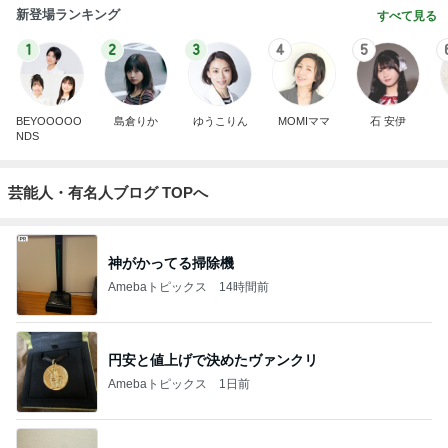
新登場ランキング
すべて見る
1
2
3
4
5
BEYOOOOO
島倉りか
ゆうこりん
MOMIママ
石 安伊
NDS
芸能人・有名人ブログ TOPへ
神がかってる掃除機
Amebaトピックス
14時間前
円安と値上げで決めたヴァンクリ
Amebaトピックス
1日前