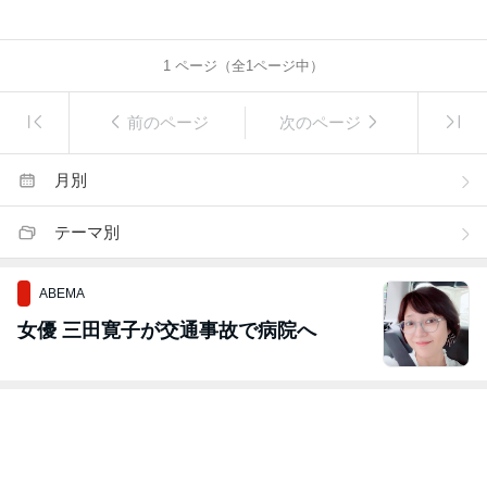
1
ページ（全
1
ページ中）
前のページ
次のページ
月別
テーマ別
ABEMA
女優 三田寛子が交通事故で病院へ