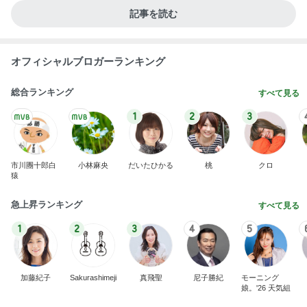
記事を読む
オフィシャルブロガーランキング
総合ランキング
すべて見る
1
2
3
市川團十郎白
小林麻央
だいたひかる
桃
クロ
猿
急上昇ランキング
すべて見る
1
2
3
4
5
加藤紀子
Sakurashimeji
真飛聖
尼子勝紀
モーニング
娘。'26 天気組