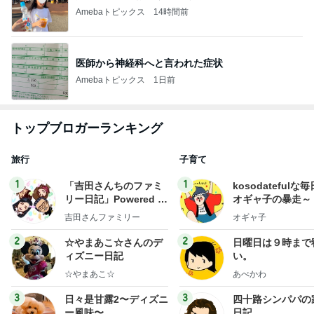
Amebaトピックス
14時間前
医師から神経科へと言われた症状
Amebaトピックス
1日前
トップブロガーランキング
旅行
子育て
1
1
「吉田さんちのファミ
kosodatefulな毎
リー日記」Powered b
オギャ子の暴走～
y Ameba 吉田さんファ
吉田さんファミリー
オギャ子
ミリーオフィシャルブ
ログ
2
2
☆やまあこ☆さんのデ
日曜日は９時まで
ィズニー日記
い。
☆やまあこ☆
あべかわ
3
3
日々是甘露2〜ディズニ
四十路シンパパの
ー風味〜
日記