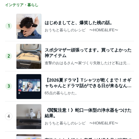
インテリア・暮らし
はじめましてと、爆笑した桃の話。
1
おうちと暮らしのレシピ 〜HOME&LIFE〜
スポ少マザー頑張ってます。買ってよかった
神アイテム
2
進撃のおはるさん〜家づくり失敗したけど私は元気
です〜
【2026夏ドラマ】Tシャツが乾くまで！オギ
ャちゃんとドラマ話ができる日が来るなん
3
て！
65点の暮らしかた。
《閲覧注意！》蛇口一体型の浄水器をつけた
結果。
4
おうちと暮らしのレシピ 〜HOME&LIFE〜