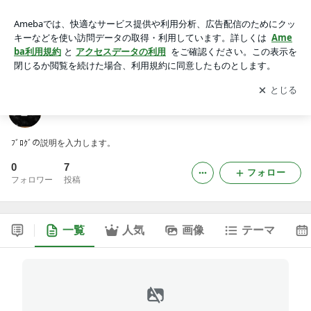
23521122さんのﾌﾞﾛｸﾞ
アプリをダウンロードして
ブログの更新通知
を受け取りまし
開く
ょう。
23521122さんのﾌﾞﾛｸﾞ
ﾌﾞﾛｸﾞの説明を入力します。
0
7
フォロー
フォロワー
投稿
一覧
人気
画像
テーマ