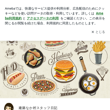
建築なか村スタッフ日記
アプリをダウンロードして
ブログの更新通知
を受け取りまし
開く
ょう。
建築なか村スタッフ日記