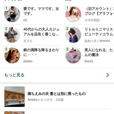
1
1
妻です。ママです。女
（旧アカウント）
です。
ブログ【アラフォ
社売却セカンドラ
eri.
エマの日記
フ】
2
2
40代からの大人カジュ
リトルミニマリス
アルを品良く着こなす
ビューティコラム 
ファッションブログ
little minimalist'
えりん
あねっさ／anessa
uty colum
3
3
銀の滴降る降るまわり
美人になれる、た
に・・・
んの魔法
illallan
hiromi
もっと見る
堀ちえみの夫 妻とは別に買ったもの
Amebaトピックス
1日前