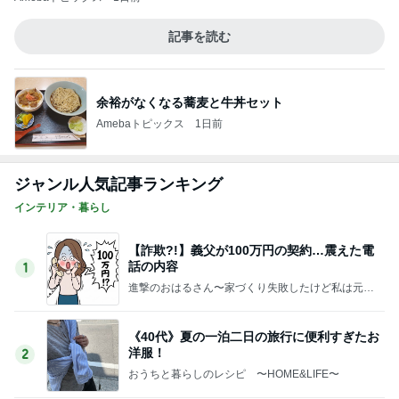
記事を読む
余裕がなくなる蕎麦と牛丼セット
Amebaトピックス
1日前
ジャンル人気記事ランキング
インテリア・暮らし
【詐欺?!】義父が100万円の契約…震えた電
話の内容
1
進撃のおはるさん〜家づくり失敗したけど私は元気
です〜
《40代》夏の一泊二日の旅行に便利すぎたお
洋服！
2
おうちと暮らしのレシピ 〜HOME&LIFE〜