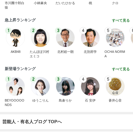
市川團十郎白
小林麻央
だいたひかる
桃
クロ
猿
急上昇ランキング
すべて見る
1
2
3
4
5
AKB48
たんぽぽ川村
北村総一朗
北別府学
OCHA NORM
エミコ
A
新登場ランキング
すべて見る
1
2
3
4
5
BEYOOOOO
ゆうこりん
島倉りか
石 安伊
蒼井心音
NDS
芸能人・有名人ブログ TOPへ