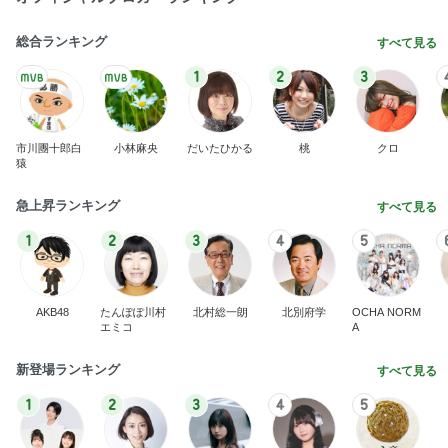
総合ランキング
すべて見る
1
2
3
市川團十郎白
小林麻央
だいたひかる
桃
クロ
猿
急上昇ランキング
すべて見る
1
2
3
4
5
AKB48
たんぽぽ川村
北村総一朗
北別府学
OCHA NORM
エミコ
A
新登場ランキング
すべて見る
1
2
3
4
5