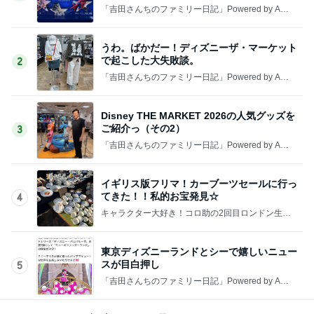
「吉田さんちのファミリー日記」Powered by Ame
ba 吉田さんファミリーオフィシャルブログ
うわ。ばかだー！ディズニーザ・マーケット
で起こした大失敗談。
2
「吉田さんちのファミリー日記」Powered by Ame
ba 吉田さんファミリーオフィシャルブログ
Disney THE MARKET 2026の人気グッズを
ご紹介っ（その2）
3
「吉田さんちのファミリー日記」Powered by Ame
ba 吉田さんファミリーオフィシャルブログ
イギリス版フリマ！カーブーツセールに行っ
てきた！！私的お宝発見☆
4
キャラクター大好き！コロ助の2回目ロンドン生活
にっき★
東京ディズニーランドとシーで嬉しいニュー
スが目白押し
5
「吉田さんちのファミリー日記」Powered by Ame
ba 吉田さんファミリーオフィシャルブログ