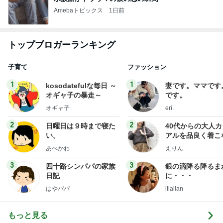
Amebaトピックス
1日前
トップブロガーランキング
子育て
ファッション
1
1
kosodatefulな毎日 ～
妻です。ママです
オギャ子の暴走～
です。
オギャ子
eri.
2
2
日曜日は９時まで寝た
40代からの大人
い。
アルを品良く着こ
ファッションブロ
あべかわ
えりん
3
3
四十路シンパパの家族
銀の滴降る降るま
日記
に・・・
はやパパ
illallan
もっと見る