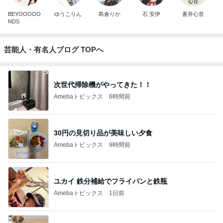
BEYOOOOO
ゆうこりん
島倉りか
石 安伊
蒼井心音
NDS
芸能人・有名人ブログ TOPへ
次世代掃除機がやってきた！！
Amebaトピックス
6時間前
30円の見切り品が美味しい夕食
Amebaトピックス
9時間前
ユカイ 鉄分補給でフライパンと鉄瓶
Amebaトピックス
1日前