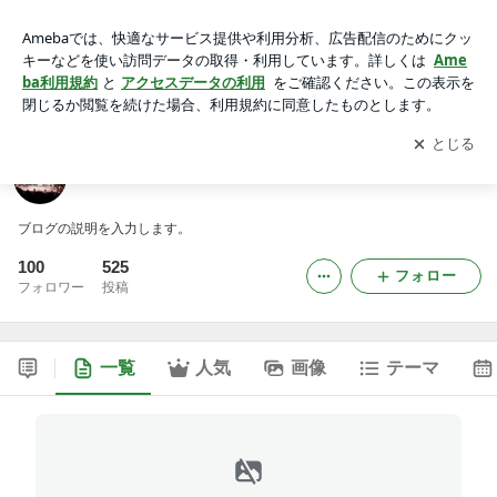
れーやのブログ
アプリをダウンロードして
ブログの更新通知
を受け取りまし
開く
ょう。
れーやのブログ
ブログの説明を入力します。
100
525
フォロー
フォロワー
投稿
一覧
人気
画像
テーマ