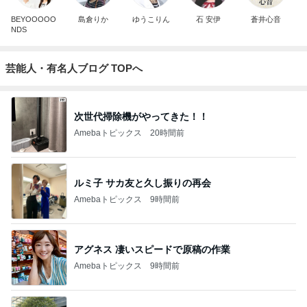
BEYOOOOO
島倉りか
ゆうこりん
石 安伊
蒼井心音
NDS
芸能人・有名人ブログ TOPへ
次世代掃除機がやってきた！！
Amebaトピックス
20時間前
ルミ子 サカ友と久し振りの再会
Amebaトピックス
9時間前
アグネス 凄いスピードで原稿の作業
Amebaトピックス
9時間前