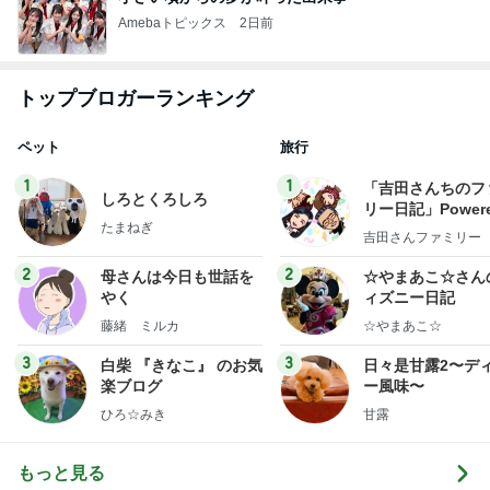
Amebaトピックス
2日前
トップブロガーランキング
ペット
旅行
1
1
「吉田さんちのフ
しろとくろしろ
リー日記」Powere
たまねぎ
y Ameba 吉田さ
吉田さんファミリー
ミリーオフィシャ
ログ
2
2
母さんは今日も世話を
☆やまあこ☆さん
やく
ィズニー日記
藤緒 ミルカ
☆やまあこ☆
3
3
白柴 『きなこ』 のお気
日々是甘露2〜デ
楽ブログ
ー風味〜
ひろ☆みき
甘露
もっと見る