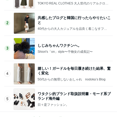
TOKYO REAL CLOTHES 大人世代のリアルクロー
ズ
共感したブログと韓国に行ったらやりたいこ
と
2
40代からの大人カジュアルを品良く着こなすファ
ッションブログ
しじみちゃんワクチンへ。
3
Shiori's「on」style〜干物女の成長記〜
嬉しい！ガードルを毎日履き続けた結果、驚
く変化
4
50代からの無理しないおしゃれ nodoka’s Blog
ワタクシ的ブランド取扱説明書・モード系ブ
ランド海外編
5
日々是ファッション。