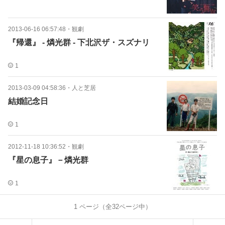
2013-06-16 06:57:48
・
観劇
『帰還』 - 燐光群 ‐ 下北沢ザ・スズナリ
1
2013-03-09 04:58:36
・
人と芝居
結婚記念日
1
2012-11-18 10:36:52
・
観劇
『星の息子』－燐光群
1
1
ページ（全
32
ページ中）