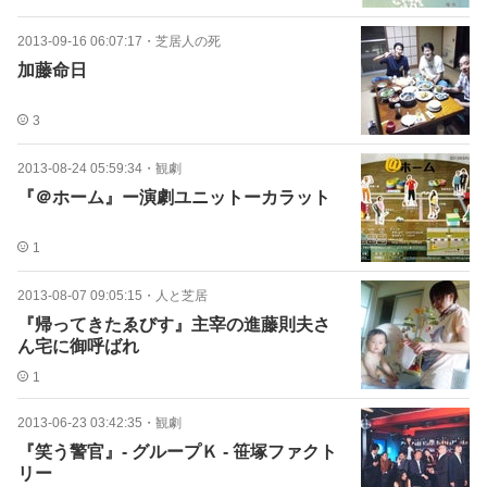
2013-09-16 06:07:17
・
芝居人の死
加藤命日
3
2013-08-24 05:59:34
・
観劇
『＠ホーム』ー演劇ユニットーカラット
1
2013-08-07 09:05:15
・
人と芝居
『帰ってきたゑびす』主宰の進藤則夫さ
ん宅に御呼ばれ
1
2013-06-23 03:42:35
・
観劇
『笑う警官』- グループＫ - 笹塚ファクト
リー