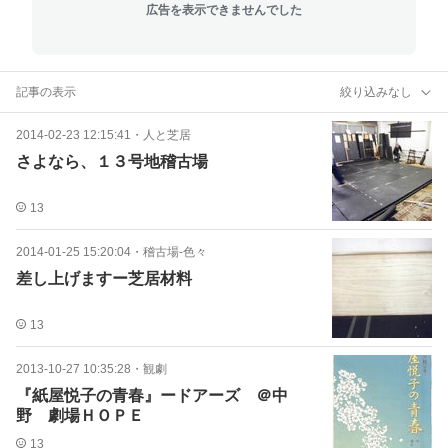
広告を表示できませんでした
記事の表示
絞り込みなし
2014-02-23 12:15:41
・
人と芝居
さよなら、１３号地稽古場
13
2014-01-25 15:20:04
・
稽古場-色々
差し上げますー芝居材料
13
2013-10-27 10:35:28
・
観劇
『紙屋悦子の青春』ードアーズ ＠中
野 劇場ＨＯＰＥ
13