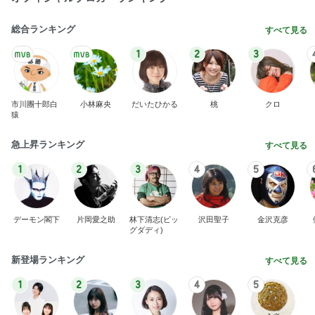
総合ランキング
すべて見る
1
2
3
市川團十郎白
小林麻央
だいたひかる
桃
クロ
猿
急上昇ランキング
すべて見る
1
2
3
4
5
デーモン閣下
片岡愛之助
林下清志(ビッ
沢田聖子
金沢克彦
グダディ)
新登場ランキング
すべて見る
1
2
3
4
5