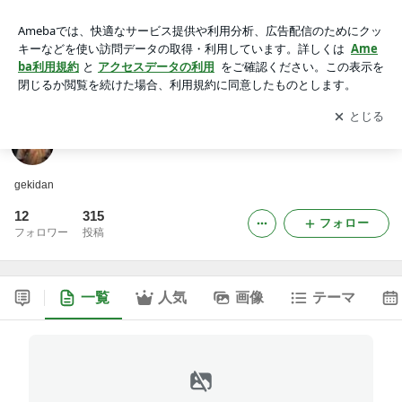
１３号地～稽古場日記
アプリをダウンロードして
ブログの更新通知
を受け取りまし
開く
ょう。
１３号地～稽古場日記
gekidan
12
315
フォロー
フォロワー
投稿
一覧
人気
画像
テーマ