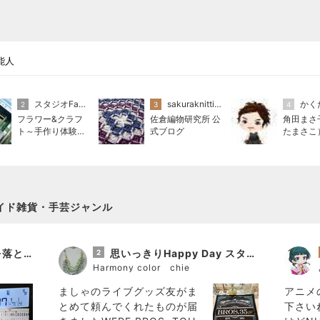
能人
スタジオFabulous Rose 上村良子
sakuraknittinglab
かく
2
3
4
フラワー&クラフ
佐倉編物研究所 公
角田まさ
ト～手作り体験教
式ブログ
たまさこ
室～スタジオFabu
ブリック
lous Rose
ル
イド雑貨・手芸ジャンル
お気に入りのアイロンを落として壊した話とシェルタックをブラインドステッチで縫う話
思いっきりHappy Day スタート☆ましゃのライブグッズ＆コーデ〜ライブの前の出来事♪
2
Harmony color chie
ましゃのライブグッズ友がま
アニメ
とめて頼んでくれたものが届
下さい