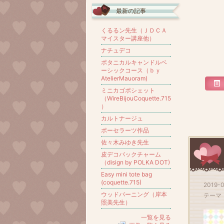
最新の記事
くるるン先生（ＪＤＣＡ
マイスター講座他）
ナチュデコ
ポタニカルキャンドルベ
ーシックコース（ｂｙ
AtelierMauoram)
ミニカゴポシェット
（WireBijouCoquette.715
）
カルトナージュ
ポーセラーツ作品
佐々木みゆき先生
皮デコバックチャーム
（disign by POLKA DOT)
Easy mini tote bag
(coquette.715)
2019-0
ウッドバーニング（岸本
テーマ
照美先生）
一覧を見る