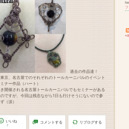
he
フ
※
過去の作品達！
，東京、名古屋でのそれぞれのトールカーニバルのイベント
セミナー作品（ハート）
じき開催される名古屋トールカーニバルでもセミナーがある
なのですが、今回は残念ながら1日も行けそうにないので参
来ず（涙）
いいね
リブログする
コメントする
7