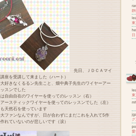
ra
le
he
日
先日、ＪＤＣＡマイ
ー講座を受講して来ました（ハート）
は大好きなくるるン先生こと、畑中典子先生のワイヤーアー
レッスンでした
le
中は自由自在のワイヤーを使ってのレッスン（右）
はアースティックワイヤーを使ってのレッスンでした（左）
m
Ｈ
らも天然石を使っています
j
の大ファンなんですが、日が合わずにまだこれを入れて5作
か作れていないのが悲しいです（涙）
p