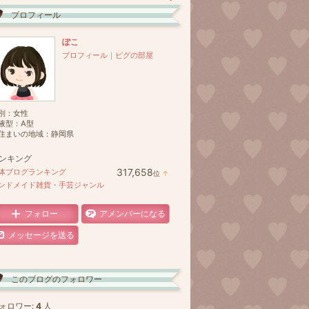
プロフィール
ぽこ
プロフィール
｜
ピグの部屋
別：
女性
液型：
A型
住まいの地域：
静岡県
ンキング
317,658
体ブログランキング
位
↑
ラ
ンドメイド雑貨・手芸ジャンル
ン
キ
ン
フォロー
アメンバーになる
グ
上
メッセージを送る
昇
このブログのフォロワー
ォロワー:
4
人