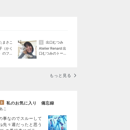
たまさこ
出口むつみ
5
子（かく
Atelier Renard 出
）のファ
口むつみのトール
ステンシ
ペイント
もっと見る
私のお気に入り 備忘録
3
あこ
の事なのでスルーして
ね先々週だったと思う