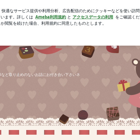
する息子のTシャツ
芸能人ブログ
人気ブログ
新規登録
事など取り止めのないお話にお付き合い下さいネ