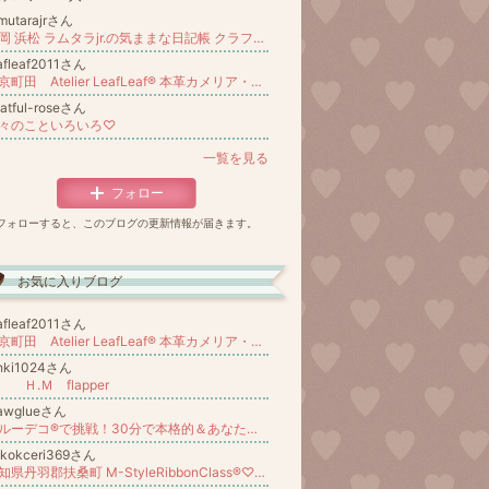
mutarajrさん
静岡 浜松 ラムタラjr.の気ままな日記帳 クラフトバンド フェリーチェトート
afleaf2011さん
東京町田 Atelier LeafLeaf®︎ 本革カメリア・タッセル・バングル認定講座本部
atful-roseさん
々のこといろいろ♡
一覧を見る
フォロー
フォローすると、このブログの更新情報が届きます。
お気に入りブログ
afleaf2011さん
東京町田 Atelier LeafLeaf®︎ 本革カメリア・タッセル・バングル認定講座本部
hki1024さん
.Ｍ flapper
gawglueさん
グルーデコ®︎で挑戦！30分で本格的＆あなた好みのアクセサリーを☆日本グルーデコ協会公式ブログ
okokceri369さん
愛知県丹羽郡扶桑町 M-StyleRibbonClass®︎♡オリジナルリボンリース♡リボン&デコワーク pokok ceri(ポコッチェリ)