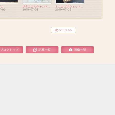
デコ
ポタニカルキャンドルベーシックコース（ｂｙ AtelierMauoram)
ミニカゴポシェット（WireBijouCoquette.715）
7-09
2019-07-08
2019-07-05
次ページ
>>
ブログトップ
記事一覧
画像一覧