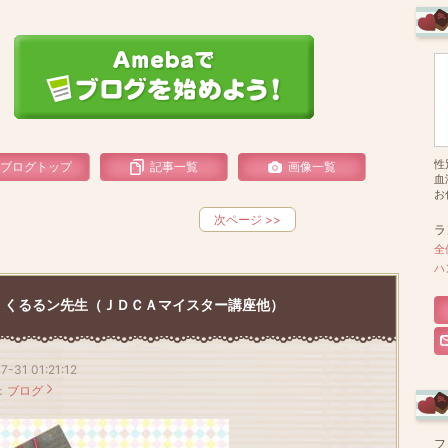
性
ブログトップ
記事一覧
画像一覧
血
お
次ページ
>>
ラ
全
ハ
くるるン先生（ＪＤＣＡマイスター講座他）
7-31 01:21:12
：
ブログ
フ