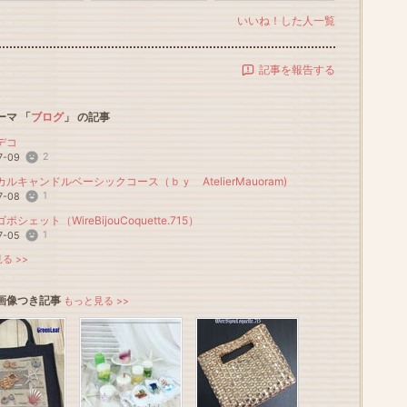
いいね！した人一覧
記事を報告する
ーマ 「
ブログ
」 の記事
デコ
2
7-09
ルキャンドルベーシックコース（ｂｙ AtelierMauoram)
1
7-08
シェット（WireBijouCoquette.715）
1
7-05
る >>
画像つき記事
もっと見る >>