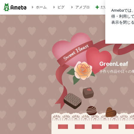
ホーム
ピグ
アメブロ
だいた 似合う気が
GreenLeaf
GreenLeaf
手作り作品や日々の