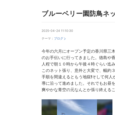
ブルーベリー園防鳥ネ
2025-04-24 11:10:30
テーマ：
ブログ
今年の六月にオープン予定の香川県三木
のお手伝いに行ってきました。徳島や
人程で朝１０時から午後４時ぐらい迄
このネット張り、意外と大変で、幅約
手順を間違えるともう地獄❗️そして何
導に沿って進めました。それでもお昼を
爽やかな青空の元なんとか張り終える