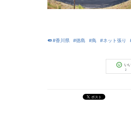
#香川県
#徳島
#鳥
#ネット張り
い
2
ポスト