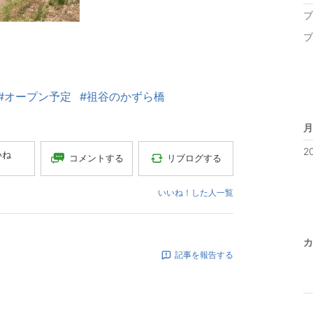
ブ
ブ
#オープン予定
#祖谷のかずら橋
月
2
いね
コメントする
リブログする
いいね！した人一覧
カ
記事を報告する