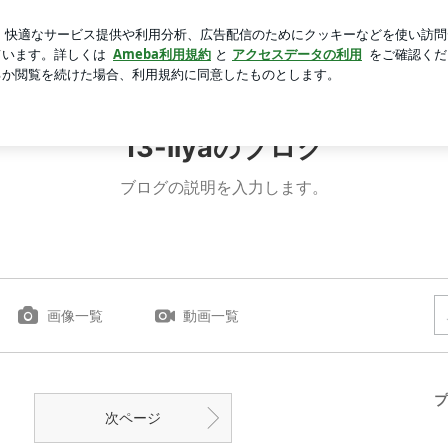
ダルと色の選び方
芸能人ブログ
人気ブログ
新規登録
13-iiyaのブログ
ブログの説明を入力します。
画像一覧
動画一覧
プ
次ページ