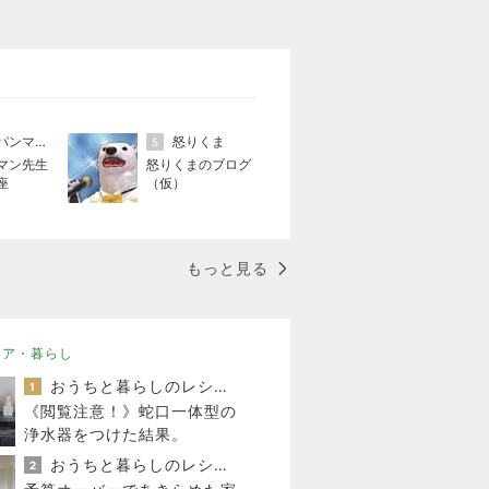
アンパンマン先生の映画講座
怒りくま
5
マン先生
怒りくまのブログ
座
（仮）
もっと見る
リア・暮らし
おうちと暮らしのレシピ 〜HOME&LIFE〜
1
《閲覧注意！》蛇口一体型の
浄水器をつけた結果。
おうちと暮らしのレシピ 〜HOME&LIFE〜
2