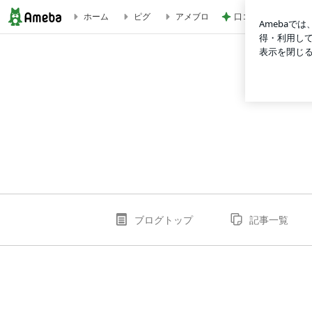
口コミで人気のサン
ホーム
ピグ
アメブロ
13-iiyaのブログ
ブログトップ
記事一覧