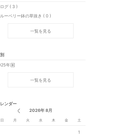
ログ ( 3 )
ルーベリー鉢の草抜き ( 0 )
一覧を見る
別
025
年
開
く
一覧を見る
レンダー
2026年 8月
日
月
火
水
木
金
土
1