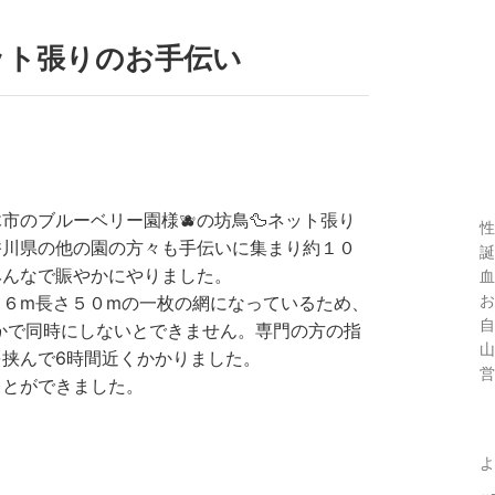
ット張りのお手伝い
市のブルーベリー園様🫐の坊鳥🦆ネット張り
性
香川県の他の園の方々も手伝いに集まり約１０
誕
みんなで賑やかにやりました。
血
お
３６m長さ５０mの一枚の網になっているため、
自
人かで同時にしないとできません。専門の方の指
山
挟んで6時間近くかかりました。
営
ことができました。
よ