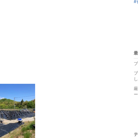
#
最
ブ
ブ
し
厳
ー
テ