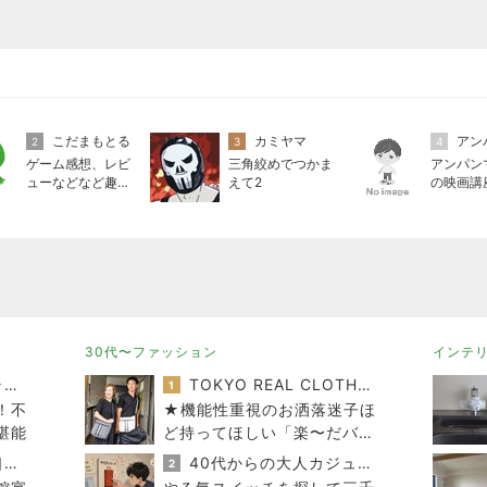
こだまもとる
カミヤマ
2
3
4
ゲーム感想、レビ
三角絞めでつかま
アンパン
ューなどなど趣味
えて2
の映画講
に関するまとめ
30代〜ファッション
インテ
アッキーのデカ盛りライフ
TOKYO REAL CLOTHES 大人世代のリアルクローズ
1
！不
★機能性重視のお洒落迷子ほ
堪能
ど持ってほしい「楽〜だバッ
グ」
下町マリーンズ・一口馬主・立ち飲み・立ち食いそば
40代からの大人カジュアルを品良く着こなすファッションブログ
2