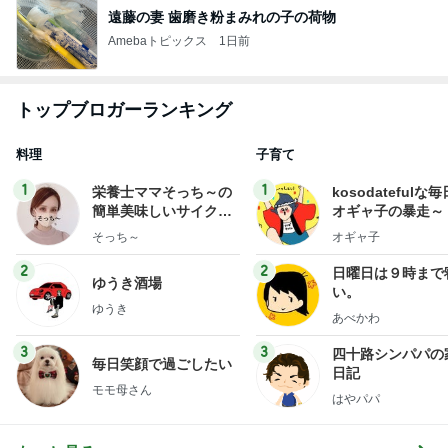
遠藤の妻 歯磨き粉まみれの子の荷物
Amebaトピックス
1日前
トップブロガーランキング
料理
子育て
1
1
栄養士ママそっち～の
kosodatefulな毎
簡単美味しいサイクル
オギャ子の暴走～
献立
そっち～
オギャ子
2
2
日曜日は９時まで
ゆうき酒場
い。
ゆうき
あべかわ
3
3
四十路シンパパの
毎日笑顔で過ごしたい
日記
モモ母さん
はやパパ