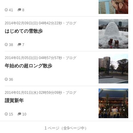
41
8
2014年02月09日(日) 04時42分22秒
・
ブログ
はじめての雪散歩
38
7
2014年01月05日(日) 04時57分57秒
・
ブログ
年始めの超ロング散歩
36
2014年01月01日(水) 02時59分09秒
・
ブログ
謹賀新年
15
10
1
ページ（全
9
ページ中）