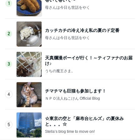
1
母さんは今日も世話をやく
カッチカチの冷え冷え私の夏のド定番
2
母さんは今日も世話をやく
天真爛漫ボーイが行く！～ティファナのお届
け♪
3
うちの魔王さま。
チマチマも巨猫も参加します！
4
ＮＰＯ法人ねこけん Official Blog
☆東京の空と「麻布台ヒルズ」の夏休み
と。。。☆
5
Stella’s blog time to move on!