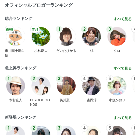
オフィシャルブロガーランキング
総合ランキング
すべて見る
1
2
3
市川團十郎白
小林麻央
だいたひかる
桃
クロ
猿
急上昇ランキング
すべて見る
1
2
3
4
5
木村直人
BEYOOOOO
美川憲一
吉岡淳
水森かおり
NDS
新登場ランキング
すべて見る
1
2
3
4
5