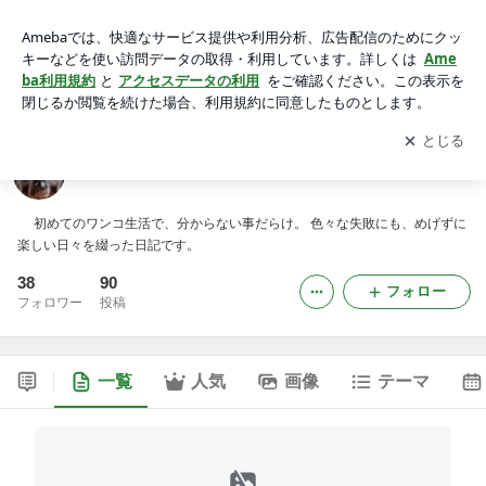
可愛い娘二人の子育て日記
アプリをダウンロードして
ブログの更新通知
を受け取りまし
開く
ょう。
可愛い娘二人の子育て日記
初めてのワンコ生活で、分からない事だらけ。 色々な失敗にも、めげずに
楽しい日々を綴った日記です。
38
90
フォロー
フォロワー
投稿
一覧
人気
画像
テーマ