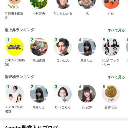
急上昇ランキング
すべて見る
1
2
3
4
5
EBiDAN 39&Ki
高山善廣
こいたん
島倉りか
つばきファク
DS
トリー
新登場ランキング
すべて見る
1
2
3
4
5
BEYOOOOO
島倉りか
ゆうこりん
石 安伊
蒼井心音
NDS
Ameba殿堂入りブログ