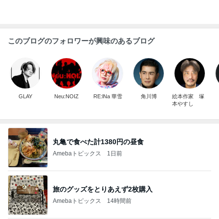
このブログのフォロワーが興味のあるブログ
GLAY
Neu:NOIZ
RE:lNa 華雪
角川博
絵本作家 塚
本やすし
丸亀で食べた計1380円の昼食
Amebaトピックス
1日前
旅のグッズをとりあえず2枚購入
Amebaトピックス
14時間前