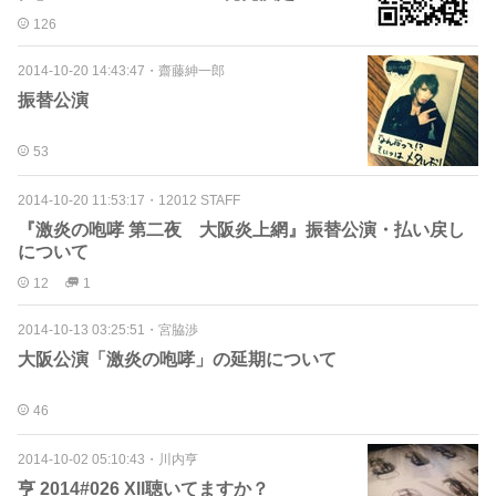
126
2014-10-20 14:43:47
・
齋藤紳一郎
振替公演
53
2014-10-20 11:53:17
・
12012 STAFF
『激炎の咆哮 第二夜 大阪炎上網』振替公演・払い戻し
について
12
1
2014-10-13 03:25:51
・
宮脇渉
大阪公演「激炎の咆哮」の延期について
46
2014-10-02 05:10:43
・
川内亨
亨 2014#026 Xll聴いてますか？