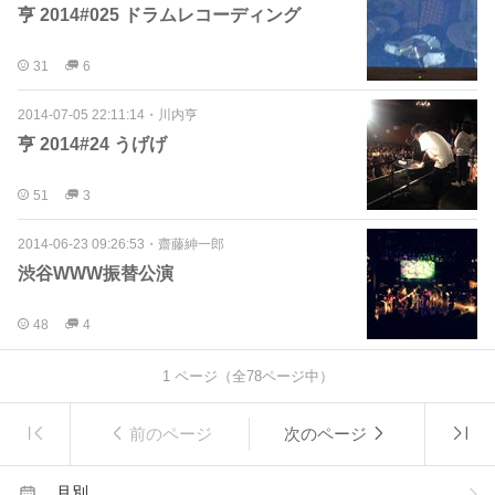
亨 2014#025 ドラムレコーディング
31
6
2014-07-05 22:11:14
・
川内亨
亨 2014#24 うげげ
51
3
2014-06-23 09:26:53
・
齋藤紳一郎
渋谷WWW振替公演
48
4
1
ページ（全
78
ページ中）
前のページ
次のページ
月別