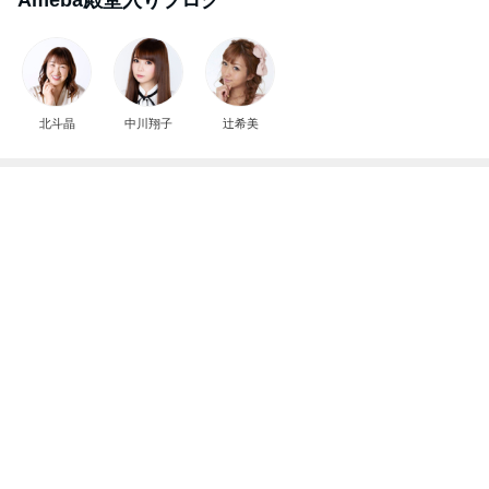
北斗晶
中川翔子
辻希美