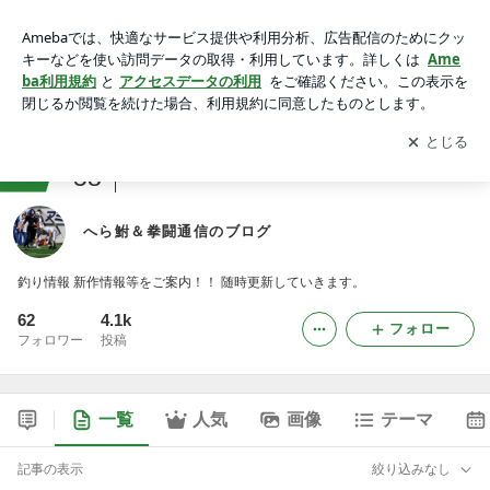
へら鮒＆拳闘通信のブログ
アプリをダウンロードして
ブログの更新通知
を受け取りまし
開く
ょう。
ranking
58
スポーツ(その他)ジャンル
へら鮒＆拳闘通信のブログ
釣り情報 新作情報等をご案内！！ 随時更新していきます。
62
4.1k
フォロー
フォロワー
投稿
一覧
人気
画像
テーマ
記事の表示
絞り込みなし