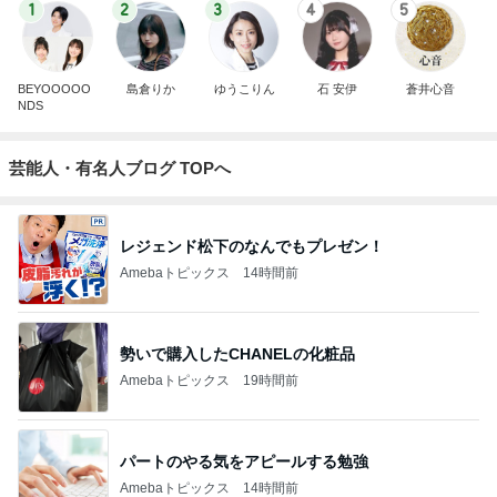
1
2
3
4
5
BEYOOOOO
島倉りか
ゆうこりん
石 安伊
蒼井心音
NDS
芸能人・有名人ブログ TOPへ
レジェンド松下のなんでもプレゼン！
Amebaトピックス
14時間前
勢いで購入したCHANELの化粧品
Amebaトピックス
19時間前
パートのやる気をアピールする勉強
Amebaトピックス
14時間前