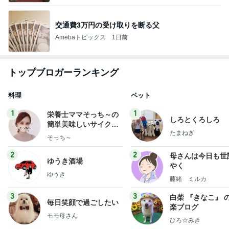
交通費3万円の受け取りを断る父
Amebaトピックス
1日前
トップブロガーランキング
料理
ペット
1
1
栄養士ママそっち～の
しろとくろしろ
簡単美味しいサイクル
たまねぎ
献立
そっち～
2
2
母さんは今日も世
ゆうき酒場
やく
ゆうき
藤緒 ミルカ
3
3
白柴 『きなこ』 
毎日笑顔で過ごしたい
楽ブログ
モモ母さん
ひろ☆みき