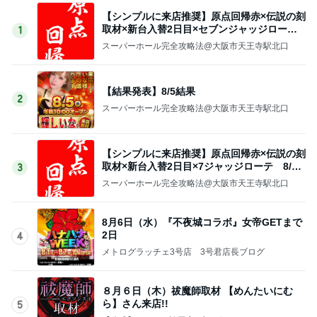
【シンプルに来店推奨】原点回帰赤×伝説の刻
取材×新台入替2日目×セブンジャッジローテ
1
取材
スーパーホール完全攻略法@大阪市天王寺駅北口
【結果発表】8/5結果
2
スーパーホール完全攻略法@大阪市天王寺駅北口
【シンプルに来店推奨】原点回帰赤×伝説の刻
取材×新台入替2日目×7ジャッジローテ 8/5
3
結果
スーパーホール完全攻略法@大阪市天王寺駅北口
8月6日（水）『不夜城コラボ』女帝GETまで
2日
4
メトログラッチェ3号店 3号君店長ブログ
８月６日（木）祓魔師取材 【めんたいにむ
ら】さん来店!!
5