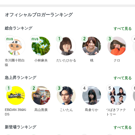
オフィシャルブロガーランキング
総合ランキング
すべて見る
1
2
3
市川團十郎白
小林麻央
だいたひかる
桃
クロ
猿
急上昇ランキング
すべて見る
1
2
3
4
5
EBiDAN 39&Ki
高山善廣
こいたん
島倉りか
つばきファク
DS
トリー
新登場ランキング
すべて見る