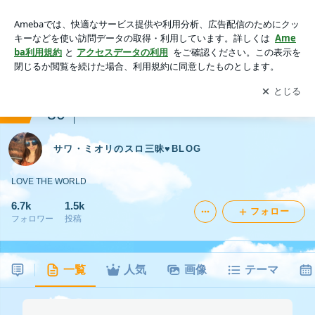
サワ・ミオリのスロ三昧♥BLOG
アプリをダウンロードして
ブログの更新通知
を受け取りまし
開く
ょう。
ranking
80
パチンコ・スロットジャンル
サワ・ミオリのスロ三昧♥BLOG
LOVE THE WORLD
6.7k
1.5k
フォロー
フォロワー
投稿
一覧
人気
画像
テーマ