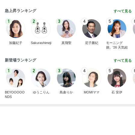
急上昇ランキング
すべて見る
1
2
3
4
5
加藤紀子
Sakurashimeji
真飛聖
尼子勝紀
モーニング
娘。'26 天気組
新登場ランキング
すべて見る
1
2
3
4
5
BEYOOOOO
ゆうこりん
島倉りか
MOMIママ
石 安伊
NDS