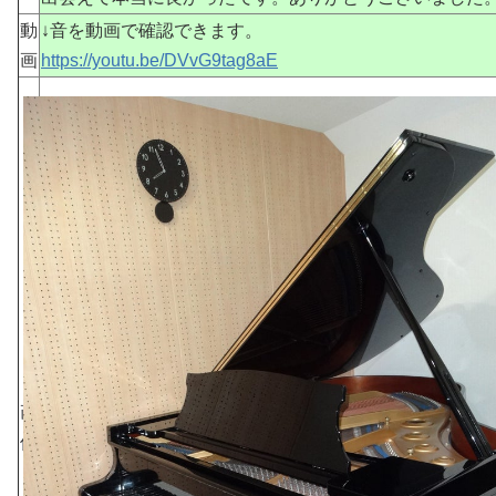
動
↓音を動画で確認できます。
画
https://youtu.be/DVvG9tag8aE
画
像