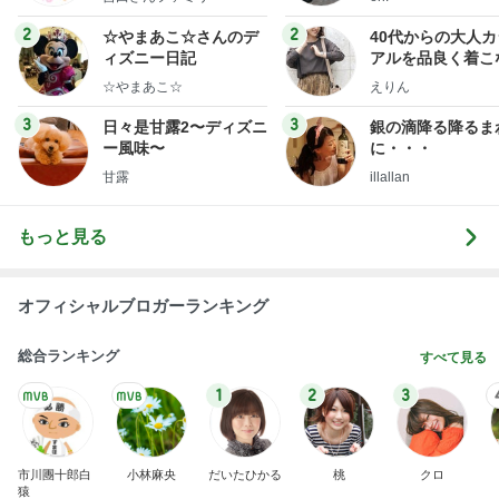
ミリーオフィシャルブ
ログ
2
2
☆やまあこ☆さんのデ
40代からの大人
ィズニー日記
アルを品良く着こ
ファッションブロ
☆やまあこ☆
えりん
3
3
日々是甘露2〜ディズニ
銀の滴降る降るま
ー風味〜
に・・・
甘露
illallan
もっと見る
オフィシャルブロガーランキング
総合ランキング
すべて見る
1
2
3
市川團十郎白
小林麻央
だいたひかる
桃
クロ
猿