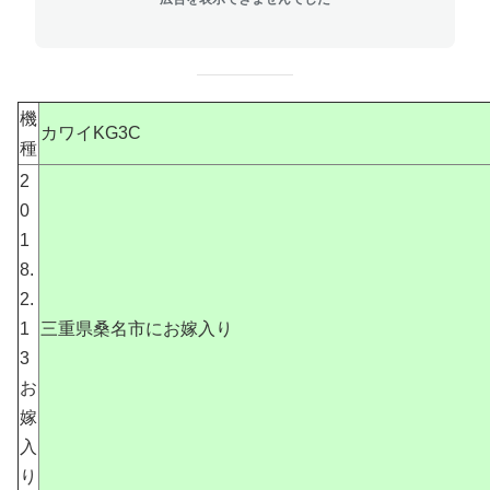
機
カワイKG3C
種
2
0
1
8.
2.
1
三重県桑名市にお嫁入り
3
お
嫁
入
り