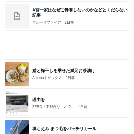
A宮一家はなぜご静養しないのかなどとくだらない
記事
ブルーサファイア
2日前
鯖と梅干しを乗せた満足お茶漬け
Amebaトピックス
2日前
理由を
ZERO「不都合な…ver2」
1日前
堀ちえみ まつ毛をバッチリカール
Amebaトピックス
2日前