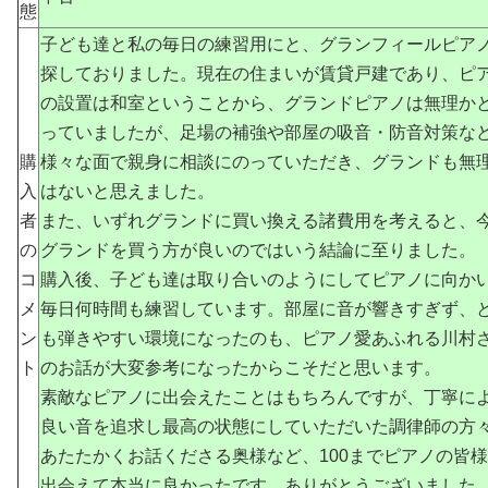
態
子ども達と私の毎日の練習用にと、グランフィールピア
探しておりました。現在の住まいが賃貸戸建であり、ピ
の設置は和室ということから、グランドピアノは無理か
っていましたが、足場の補強や部屋の吸音・防音対策な
購
様々な面で親身に相談にのっていただき、グランドも無
入
はないと思えました。
者
また、いずれグランドに買い換える諸費用を考えると、
の
グランドを買う方が良いのではいう結論に至りました。
コ
購入後、子ども達は取り合いのようにしてピアノに向か
メ
毎日何時間も練習しています。部屋に音が響きすぎず、
ン
も弾きやすい環境になったのも、ピアノ愛あふれる川村
ト
のお話が大変参考になったからこそだと思います。
素敵なピアノに出会えたことはもちろんですが、丁寧に
良い音を追求し最高の状態にしていただいた調律師の方
あたたかくお話くださる奥様など、100までピアノの皆
出会えて本当に良かったです。ありがとうございました