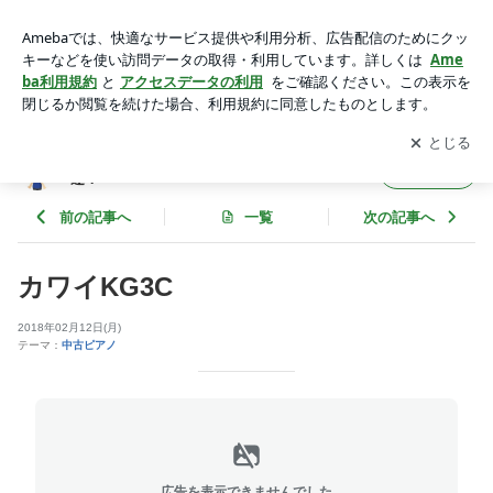
カワイKG3C | 100までピアノライフからお嫁入りしたピアノ
達！
アプリをダウンロードして
ブログの更新通知
を受け取りまし
開く
ょう。
100までピアノライフからお嫁入りしたピアノ
フォロー
達！
前の記事へ
一覧
次の記事へ
カワイKG3C
2018年02月12日(月)
テーマ：
中古ピアノ
広告を表示できませんでした