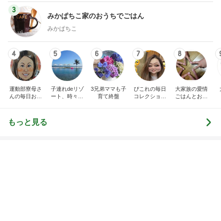
3
みかぱちこ家のおうちでごはん
みかぱちこ
4
5
6
7
8
運動部寮母さ
子連れdeリゾ
3兄弟ママも子
ぴこれの毎日
大家族の愛情
んの毎日お弁
ート、時々キ
育て終盤
コレクション
ごはんとお弁
当☆毎日ごは
ャラ弁
♬.*ﾟ
当❤︎
ん☆
もっと見る