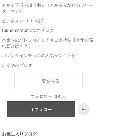
とある三成の超自由人（とあるみなりのフリー
ターマン）
ビジネスyoutube紹介
fukuenmotomotoのブログ
本命へのバレンタインチョコ大特集【今年の売
れ筋とは！？】
バレンタインチョコの人気ランキング！
たくやのブログ
一覧を見る
フォロワー:
34
人
フォロー
お気に入りブログ