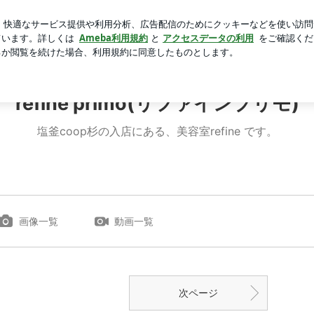
で得したカフェラテ
芸能人ブログ
人気ブログ
新規登録
refine primo(リファインプリモ)
塩釜coop杉の入店にある、美容室refine です。
画像一覧
動画一覧
次ページ