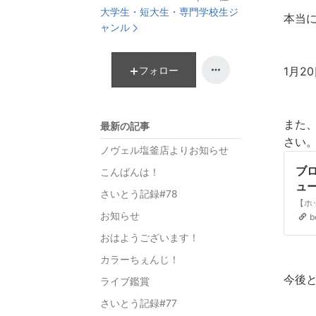
ラ
大学生・短大生・専門学校生ジ
本当に
ン
ャンル
キ
ン
グ
フォロー
1月2
上
昇
また
最新の記事
さい
ノヴェル塩釜店よりお知らせ
ブロ
こんばんは！
ュ
さいとう記録#78
お知らせ
b
おはようございます！
カラーちぇんじ！
今後
ライブ鑑賞
さいとう記録#77