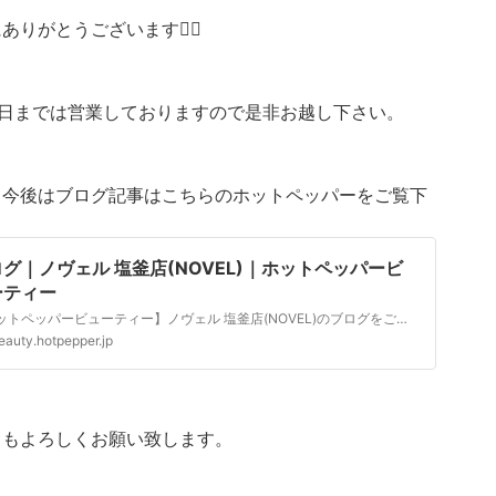
ありがとうございます🙇‍♂️
0日までは営業しておりますので是非お越し下さい。
、今後はブログ記事はこちらのホットペッパーをご覧下
。
グ｜ノヴェル 塩釜店(NOVEL)｜ホットペッパービ
ーティー
【ホットペッパービューティー】ノヴェル 塩釜店(NOVEL)のブログをご紹介。気になるお店の雰囲気を感じるには、美容師さんが書くブログをみるのがおすすめ！最新ヘアスタイルの解説や、店舗でのできごと、時には美容師さんの日常も垣間見えます。
eauty.hotpepper.jp
ともよろしくお願い致します。