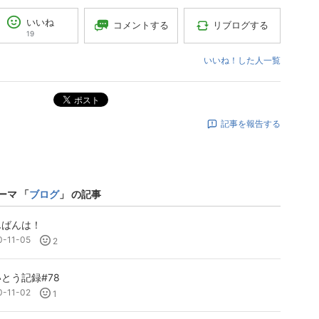
いいね
コメントする
リブログする
19
いいね！した人一覧
ポスト
記事を報告する
ーマ 「
ブログ
」 の記事
んばんは！
0-11-05
2
とう記録#78
0-11-02
1