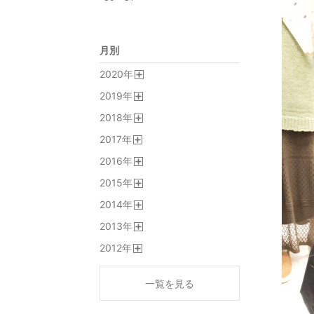
月別
2020
年
開
2019
年
く
開
2018
年
く
開
2017
年
く
開
2016
年
く
開
2015
年
く
開
2014
年
く
開
2013
年
く
開
2012
年
く
開
く
一覧を見る