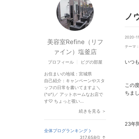
ノ
2020-11
美容室Refine（リフ
テーマ
ァイン）塩釜店
いつも
プロフィール
ピグの部屋
お住まいの地域：
宮城県
自己紹介：
キャンペーンやスタ
この度
ッフの日常を書いてますよ＼
ちま
(^o^)／ アットホームなお店で
す♡ ちょっと覗い...
続きを見る ＞
23
全体ブログランキング
317,658
位
↑