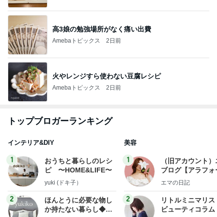
高3娘の勉強場所がなく痛い出費
Amebaトピックス
2日前
火やレンジすら使わない豆腐レシピ
Amebaトピックス
2日前
トップブロガーランキング
インテリア&DIY
美容
1
1
おうちと暮らしのレシ
（旧アカウント）
ピ 〜HOME&LIFE〜
ブログ【アラフォ
社売却セカンドラ
yuki (ドキ子）
エマの日記
フ】
2
2
ほんとうに必要な物し
リトルミニマリス
か持たない暮らし◆Ke
ビューティコラム 