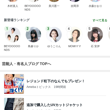
木村直人
BEYOOOOO
美川憲一
吉岡淳
水森かおり
NDS
新登場ランキング
すべて見る
1
2
3
4
5
BEYOOOOO
島倉りか
ゆうこりん
MOMIママ
石 安伊
NDS
芸能人・有名人ブログ TOPへ
レジェンド松下のなんでもプレゼン！
Amebaトピックス
19時間前
追加で購入したUVカットジャケット