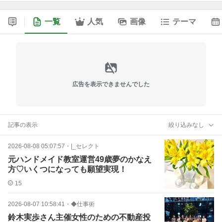
一覧
人気
画像
テーマ
広告を表示できませんでした
記事の表示
絞り込みなし
2026-08-08 05:07:57
・
|_セレクト
元ハンドメイド教室運営49歳夢のかなえ
方♡いくつになっても願望実現！
15
2026-08-07 10:58:41
・
◆仕事術
鈴木実歩さん主催女性のための不動産投