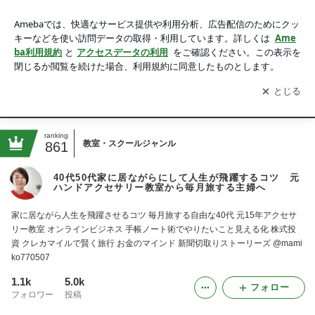
40代50代家に居ながらにして人生が飛躍するコツ 元ハンド
アクセサリー教室から毎月旅する主婦へ
アプリをダウンロードして
ブログの更新通知
を受け取りまし
開く
ょう。
Ameblo
Blog
ranking
教室・スクールジャンル
861
40代50代家に居ながらにして人生が飛躍するコツ 元
ハンドアクセサリー教室から毎月旅する主婦へ
家に居ながら人生を飛躍させるコツ 毎月旅する自由な40代 元15年アクセサ
リー教室 オンラインビジネス 手帳ノート術でやりたいこと見える化 株式投
資 クレカマイルで賢く旅行 お金のマインド 新聞切取りストーリーズ @mami
ko770507
1.1k
5.0k
フォロー
フォロワー
投稿