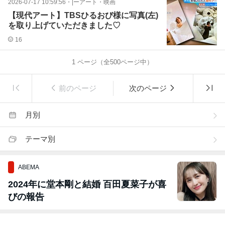
2026-07-17 10:59:56
・
|ーアート・映画
【現代アート】TBSひるおび様に写真(左)
を取り上げていただきました♡
16
1
ページ（全
500
ページ中）
前のページ
次のページ
月別
テーマ別
ABEMA
2024年に堂本剛と結婚 百田夏菜子が喜
びの報告