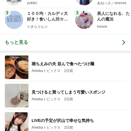
ep Life Simple◆〜イ
little minimalist'
yukiko
あねっさ／anessa
ンテリアのきろく〜
uty colum
3
3
１００均・カルディ大
美人になれる、た
好き！食いしん坊☆き
んの魔法
らりん☆のブログ
☆きらりん☆
hiromi
もっと見る
堀ちえみの夫 並んで食べたつけ麺
Amebaトピックス
2日前
見つけると買ってしまう可愛いスポンジ
Amebaトピックス
2日前
LIVEの予定が沢山で幸せな気持ち
Amebaトピックス
2日前