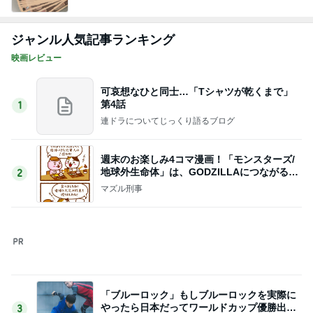
ジャンル人気記事ランキング
映画レビュー
可哀想なひと同士…「Tシャツが乾くまで」
第4話
1
連ドラについてじっくり語るブログ
週末のお楽しみ4コマ漫画！「モンスターズ/
地球外生命体」は、GODZILLAにつながる出
2
世作！
マズル刑事
「ブルーロック」もしブルーロックを実際に
やったら日本だってワールドカップ優勝出来
3
るかもしれません
ゆきがめのシネマ。劇場に映画を観に行こっ！！
中国ドラマ『君子盟』
4