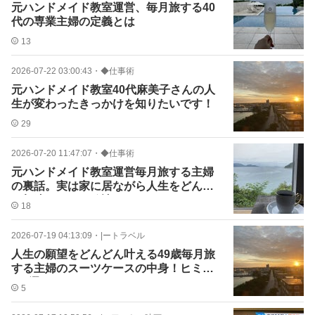
元ハンドメイド教室運営、毎月旅する40
代の専業主婦の定義とは
13
2026-07-22 03:00:43
・
◆仕事術
元ハンドメイド教室40代麻美子さんの人
生が変わったきっかけを知りたいです！
29
2026-07-20 11:47:07
・
◆仕事術
元ハンドメイド教室運営毎月旅する主婦
の裏話。実は家に居ながら人生をどんど
ん加速させてる秘訣♡
18
2026-07-19 04:13:09
・
|ートラベル
人生の願望をどんどん叶える49歳毎月旅
する主婦のスーツケースの中身！ヒミツ
の5選はコレ♡
5