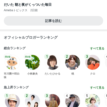
だいた 朝と夜がくっついた毎日
Amebaトピックス
2日前
記事を読む
オフィシャルブロガーランキング
総合ランキング
すべて見る
1
2
3
市川團十郎白
小林麻央
だいたひかる
桃
クロ
猿
急上昇ランキング
すべて見る
1
2
3
4
5