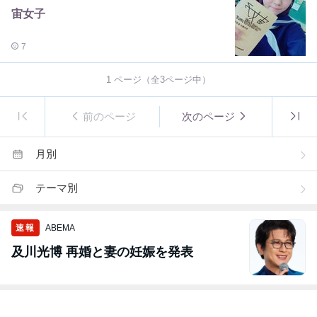
宙女子
7
1
ページ（全
3
ページ中）
前のページ
次のページ
月別
テーマ別
速報
ABEMA
及川光博 再婚と妻の妊娠を発表