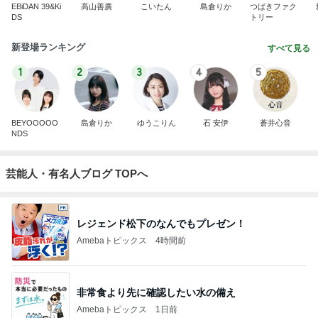
EBiDAN 39&Ki
高山善廣
こいたん
島倉りか
つばきファク
DS
トリー
新登場ランキング
すべて見る
1
2
3
4
5
BEYOOOOO
島倉りか
ゆうこりん
石 安伊
蒼井心音
NDS
芸能人・有名人ブログ TOPへ
レジェンド松下のなんでもプレゼン！
Amebaトピックス
4時間前
非常食より先に確認したい水の備え
Amebaトピックス
1日前