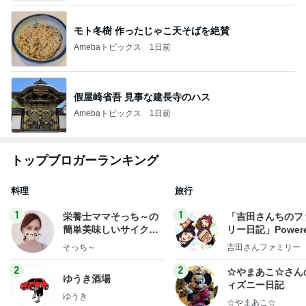
モト冬樹 作ったじゃこ天そばを絶賛
Amebaトピックス
1日前
假屋崎省吾 見事な建長寺のハス
Amebaトピックス
1日前
トップブロガーランキング
料理
旅行
1
1
栄養士ママそっち～の
「吉田さんちのフ
簡単美味しいサイクル
リー日記」Powere
献立
y Ameba 吉田さ
そっち～
吉田さんファミリー
ミリーオフィシャ
ログ
2
2
☆やまあこ☆さん
ゆうき酒場
ィズニー日記
ゆうき
☆やまあこ☆