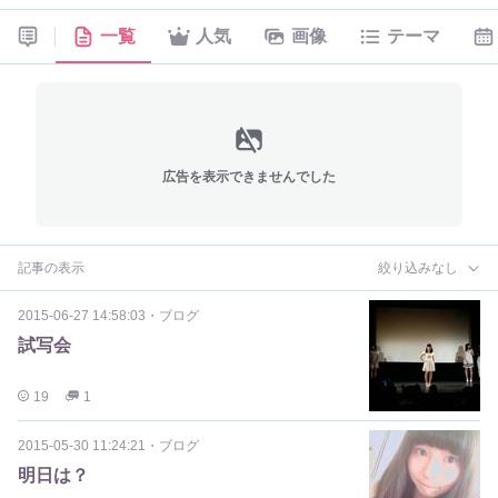
一覧
人気
画像
テーマ
広告を表示できませんでした
記事の表示
絞り込みなし
2015-06-27 14:58:03
・
ブログ
試写会
19
1
2015-05-30 11:24:21
・
ブログ
明日は？