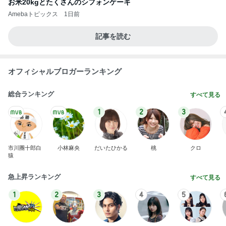
お米20kgとたくさんのシフォンケーキ
Amebaトピックス
1日前
記事を読む
オフィシャルブロガーランキング
総合ランキング
すべて見る
1
2
3
市川團十郎白
小林麻央
だいたひかる
桃
クロ
猿
急上昇ランキング
すべて見る
1
2
3
4
5