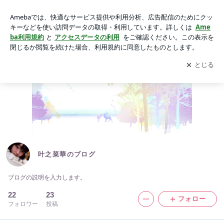
叶之菜華のブログ
アプリをダウンロードして
ブログの更新通知
を受け取りまし
開く
ょう。
叶之菜華のブログ
ブログの説明を入力します。
22
23
フォロー
フォロワー
投稿