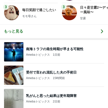
3
3
日々是甘露2〜デ
毎日笑顔で過ごしたい
ー風味〜
モモ母さん
甘露
もっと見る
南海トラフの発生時期が早まる可能性
Amebaトピックス
1日前
受付で言われ混乱した夫の手術日
Amebaトピックス
15時間前
乳がんと思った結果は更年期障害
Amebaトピックス
2日前