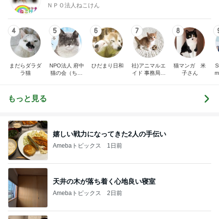
ＮＰＯ法人ねこけん
4
5
6
7
8
まだらダラダ
NPO法人 府中
ひだまり日和
社)アニマルエ
猫マンガ 米
St
ラ猫
猫の会（ちゅ
イド 事務局＆
子さん
m
ー猫）
みんなの日記
もっと見る
嬉しい戦力になってきた2人の手伝い
Amebaトピックス
1日前
天井の木が落ち着く心地良い寝室
Amebaトピックス
2日前