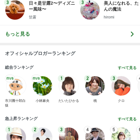
3
3
日々是甘露2〜ディズニ
美人になれる、た
ー風味〜
んの魔法
甘露
hiromi
もっと見る
オフィシャルブロガーランキング
総合ランキング
すべて見る
1
2
3
市川團十郎白
小林麻央
だいたひかる
桃
クロ
猿
急上昇ランキング
すべて見る
1
2
3
4
5