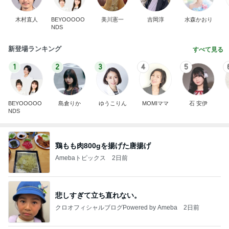
木村直人
BEYOOOOO
美川憲一
吉岡淳
水森かおり
NDS
新登場ランキング
すべて見る
1
2
3
4
5
BEYOOOOO
島倉りか
ゆうこりん
MOMIママ
石 安伊
NDS
鶏もも肉800gを揚げた唐揚げ
Amebaトピックス
2日前
悲しすぎて立ち直れない。
クロオフィシャルブログPowered by Ameba
2日前