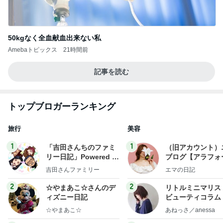
50kgなく全血献血出来ない私
Amebaトピックス
21時間前
記事を読む
トップブロガーランキング
旅行
美容
1
1
「吉田さんちのファミ
（旧アカウント）
リー日記」Powered b
ブログ【アラフォ
y Ameba 吉田さんファ
社売却セカンドラ
吉田さんファミリー
エマの日記
ミリーオフィシャルブ
フ】
ログ
2
2
☆やまあこ☆さんのデ
リトルミニマリス
ィズニー日記
ビューティコラム 
little minimalist'
☆やまあこ☆
あねっさ／anessa
uty colum