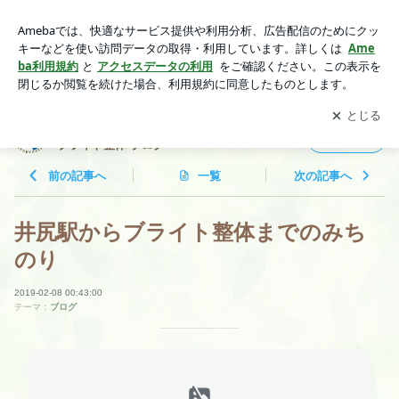
井尻駅からブライト整体までのみちのり | 頭痛 腰痛 膝痛専門
。慢性痛を得意とする ブライト整体 ブログ
アプリをダウンロードして
ブログの更新通知
を受け取りまし
開く
ょう。
頭痛 腰痛 膝痛専門 。慢性痛を得意とする
フォロー
ブライト整体 ブログ
前の記事へ
一覧
次の記事へ
井尻駅からブライト整体までのみち
のり
2019-02-08 00:43:00
テーマ：
ブログ