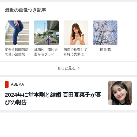
最近の画像つき記事
変形性膝関節症
城南区、南区方
病院で検査して
桜 開花
で良い治療院を
面からブライト
も特に異常はな
お探しのあなた
整体への行き方
い「不定愁訴」
へ
《外環状線道
路》
もっと見る
ABEMA
2024年に堂本剛と結婚 百田夏菜子が喜
びの報告