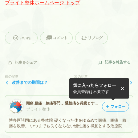
ブライト整体ホームページ トップ
いいね
コメント
リブログ
記事を報告する
記事をシェア
前の記事
次の記事
改善までの期間は？
体も心もつらい
気に入ったらフォロー
会員登録は不要です
頭痛 腰痛 膝痛専門 。慢性痛を得意とする ブライト整体 ブログ
フォロー
ブライト整体
博多区諸岡にある整体院 硬くなった体をゆるめて頭痛、腰痛 膝
痛を改善。 いつまでも良くならない慢性痛を得意とする治療院で
す。 中からも外からも整える小顔美容整体もおまかせ下さい。