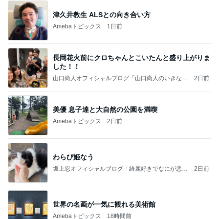
津久井教生 ALSとの向き合い方
Amebaトピックス
1日前
長岡花火前にクロちゃんとこいたんと盛り上がりま
した！！
山口尚人オフィシャルブログ「山口尚人のいきなり
2日前
パパになったけど美容師も続けてます。」Powered
by Ameba
美優 息子達と大自然の公園を満喫
Amebaトピックス
2日前
わらび姫なう
坂上忍オフィシャルブログ「綺麗好きでなにが悪
2日前
い！」 Powered by Ameba
世界の名画が一気に観れる美術館
Amebaトピックス
18時間前