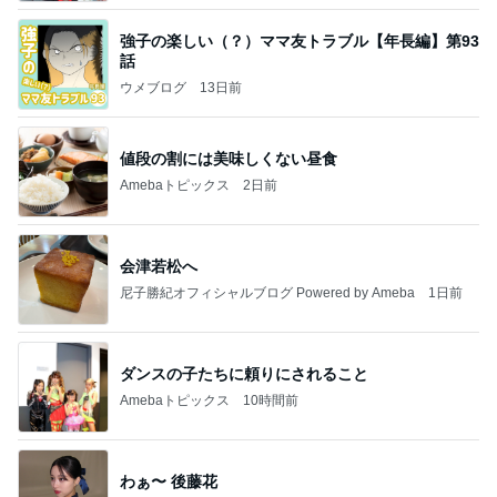
強子の楽しい（？）ママ友トラブル【年長編】第93
話
ウメブログ
13日前
値段の割には美味しくない昼食
Amebaトピックス
2日前
会津若松へ
尼子勝紀オフィシャルブログ Powered by Ameba
1日前
ダンスの子たちに頼りにされること
Amebaトピックス
10時間前
わぁ〜 後藤花