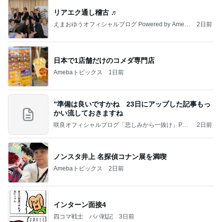
リアエク通し稽古 ♬
えまおゆうオフィシャルブログ Powered by Ameb
2日前
a
日本で1店舗だけのコメダ専門店
Amebaトピックス
1日前
”準備は良いですかね 23日にアップした記事もっ
かい流しておきますね
咲良オフィシャルブログ「悲しみから一抜け」Pow
2日前
ered by Ameba
ノンスタ井上 名探偵コナン展を満喫
Amebaトピックス
2日前
インターン面接4
四コマ戦士 パパ戦記
3日前