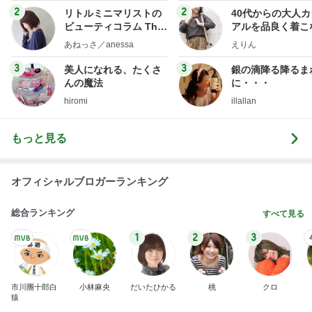
2
2
リトルミニマリストの
40代からの大人
ビューティコラム The
アルを品良く着こ
little minimalist's bea
ファッションブロ
あねっさ／anessa
えりん
uty colum
3
3
美人になれる、たくさ
銀の滴降る降るま
んの魔法
に・・・
hiromi
illallan
もっと見る
オフィシャルブロガーランキング
総合ランキング
すべて見る
1
2
3
市川團十郎白
小林麻央
だいたひかる
桃
クロ
猿