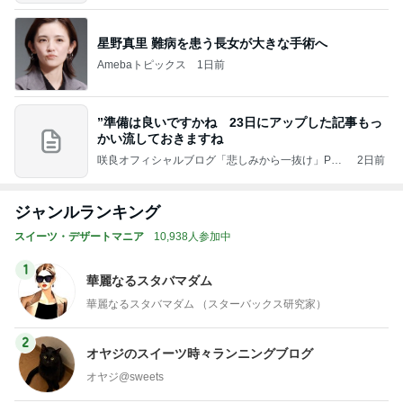
星野真里 難病を患う長女が大きな手術へ
Amebaトピックス
1日前
”準備は良いですかね 23日にアップした記事もっ
かい流しておきますね
咲良オフィシャルブログ「悲しみから一抜け」Pow
2日前
ered by Ameba
ジャンルランキング
スイーツ・デザートマニア
10,938人参加中
1
華麗なるスタバマダム
華麗なるスタバマダム （スターバックス研究家）
2
オヤジのスイーツ時々ランニングブログ
オヤジ@sweets