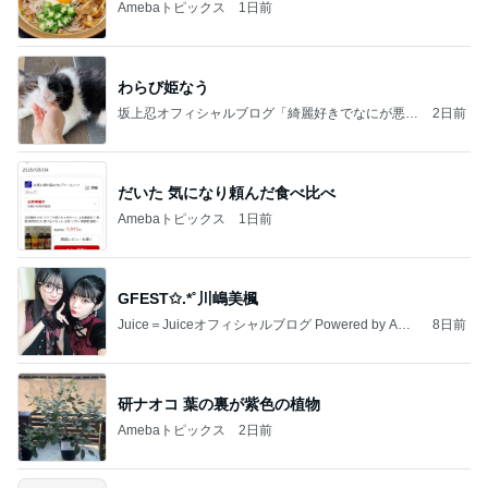
Amebaトピックス
1日前
わらび姫なう
坂上忍オフィシャルブログ「綺麗好きでなにが悪
2日前
い！」 Powered by Ameba
だいた 気になり頼んだ食べ比べ
Amebaトピックス
1日前
GFEST✩.*˚川嶋美楓
Juice＝Juiceオフィシャルブログ Powered by Ame
8日前
ba
研ナオコ 葉の裏が紫色の植物
Amebaトピックス
2日前