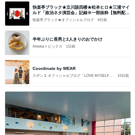
快楽亭ブラック★立川談四楼★松本ヒロ★三浦マイ
ルド「政治ネタ演芸会」記録※一部抜粋【無料配
信】
快楽亭ブラック★オフィシャルブログ
9日前
半年ぶりに長男と2人きりのおでかけ
Amebaトピックス
1日前
Coordinate by WEAR
スザンヌ オフィシャルブログ「LOVE MYSELF」
10日前
Powered by Ameba