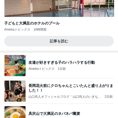
子どもと大満足のホテルのプール
Amebaトピックス
16時間前
記事を読む
友達が好きすぎる子のハラハラする行動
Amebaトピックス
1日前
長岡花火前にクロちゃんとこいたんと盛り上がりま
した！！
山口尚人オフィシャルブログ「山口尚人のいきなり
2日前
パパになったけど美容師も続けてます。」Powered
by Ameba
具沢山で大満足のネバネバ蕎麦