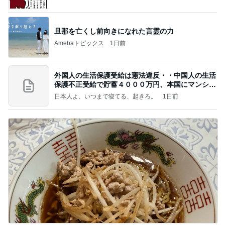
旦那を亡くし前向きになれた言霊の力
Amebaトピックス
1日前
外国人の生活保護受給は憲法違反・・中国人の生活
保護不正受給で貯蓄４０００万円、本国にマンショ
ンを
日本人よ、いつまで寝てる、起きろ。
1日前