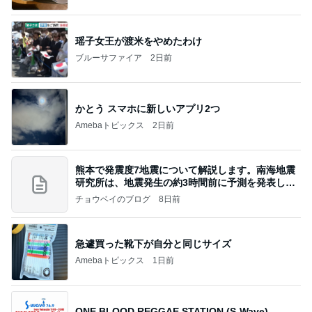
瑶子女王が渡米をやめたわけ
ブルーサファイア
2日前
かとう スマホに新しいアプリ2つ
Amebaトピックス
2日前
熊本で発震度7地震について解説します。南海地震
研究所は、地震発生の約3時間前に予測を発表しま
した
チョウベイのブログ
8日前
急遽買った靴下が自分と同じサイズ
Amebaトピックス
1日前
ONE BLOOD REGGAE STATION (S-Wave)。