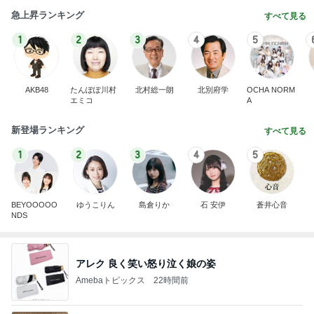
急上昇ランキング
すべて見る
1
2
3
4
5
AKB48
たんぽぽ川村
北村総一朗
北別府学
OCHA NORM
エミコ
A
新登場ランキング
すべて見る
1
2
3
4
5
BEYOOOOO
ゆうこりん
島倉りか
石 安伊
蒼井心音
NDS
アレク 良く笑い怒り泣く娘の姿
Amebaトピックス
22時間前