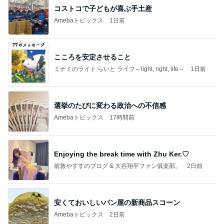
コストコで子どもが喜ぶ手土産
Amebaトピックス
1日前
こころを安定させること
ミナミのライト らいと ライフ～light, right, life～
1日前
選挙のたびに変わる政治への不信感
Amebaトピックス
17時間前
Enjoying the break time with Zhu Ker.♡
前敦やすすのブログ & 大谷翔平ファン俱楽部。
2日前
安くておいしいパン屋の新商品スコーン
Amebaトピックス
2日前