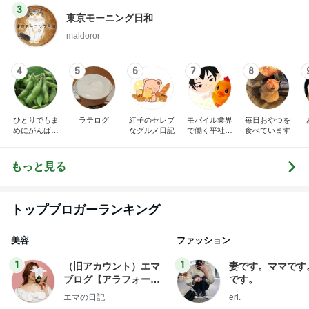
3
東京モーニング日和
maldoror
4
5
6
7
8
ひとりでもま
ラテログ
紅子のセレブ
モバイル業界
毎日おやつを
めにがんばる
なグルメ日記
で働く平社員
食べています
ブログ
のブログ
もっと見る
トップブロガーランキング
美容
ファッション
1
1
（旧アカウント）エマ
妻です。ママです
ブログ【アラフォー会
です。
社売却セカンドライ
エマの日記
eri.
フ】