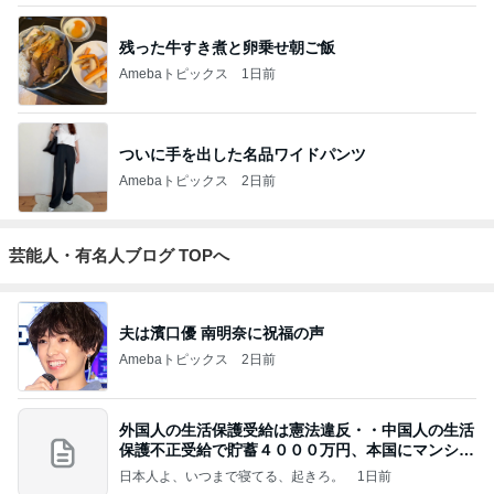
残った牛すき煮と卵乗せ朝ご飯
Amebaトピックス
1日前
ついに手を出した名品ワイドパンツ
Amebaトピックス
2日前
芸能人・有名人ブログ TOPへ
夫は濱口優 南明奈に祝福の声
Amebaトピックス
2日前
外国人の生活保護受給は憲法違反・・中国人の生活
保護不正受給で貯蓄４０００万円、本国にマンショ
ンを
日本人よ、いつまで寝てる、起きろ。
1日前