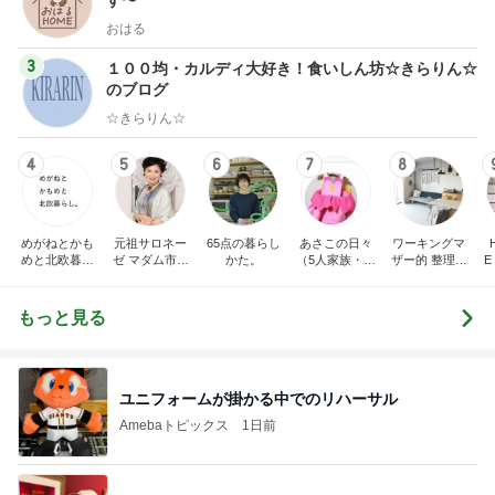
す〜
おはる
3
１００均・カルディ大好き！食いしん坊☆きらりん☆
のブログ
☆きらりん☆
4
5
6
7
8
めがねとかも
元祖サロネー
65点の暮らし
あさこの日々
ワーキングマ
めと北欧暮ら
ゼ マダム市川
かた。
（5人家族・投
ザー的 整理収
E
し
のほのぼのブ
資・家計簿・
納 ＆ 北欧イン
ログ
雑貨）
テリア
もっと見る
ユニフォームが掛かる中でのリハーサル
Amebaトピックス
1日前