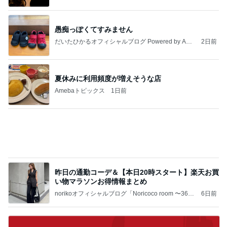
愚痴っぽくてすみません
だいたひかるオフィシャルブログ Powered by Ame
2日前
ba
夏休みに利用頻度が増えそうな店
Amebaトピックス
1日前
昨日の通勤コーデ＆【本日20時スタート】楽天お買
い物マラソンお得情報まとめ
norikoオフィシャルブログ「Noricoco room 〜365
6日前
日コーディネート日記〜」Powered by Ameba