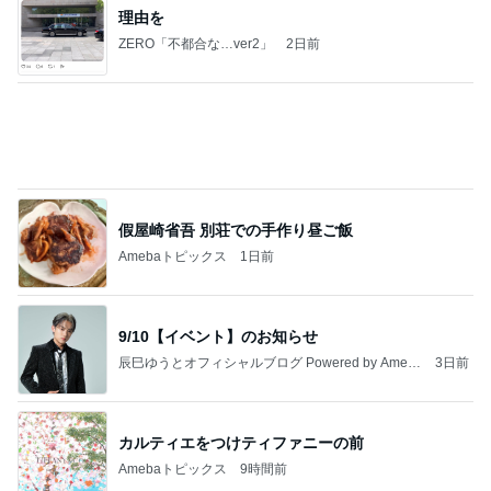
理由を
ZERO「不都合な…ver2」
2日前
假屋崎省吾 別荘での手作り昼ご飯
Amebaトピックス
1日前
9/10【イベント】のお知らせ
辰巳ゆうとオフィシャルブログ Powered by Ameb
3日前
a
カルティエをつけティファニーの前
Amebaトピックス
9時間前