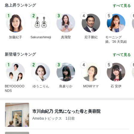
急上昇ランキング
すべて見る
1
2
3
4
5
加藤紀子
Sakurashimeji
真飛聖
尼子勝紀
モーニング
娘。'26 天気組
新登場ランキング
すべて見る
1
2
3
4
5
BEYOOOOO
ゆうこりん
島倉りか
MOMIママ
石 安伊
NDS
市川由紀乃 元気になった母と美容院
Amebaトピックス
1日前