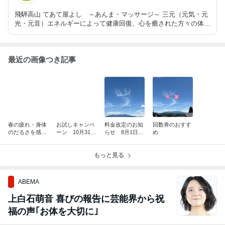
飛騨高山 てあて屋よし ～あんま・マッサージ～ 三元（元気・元
光・元音）エネルギーによって健康回復、心を癒された方々の体験
談を紹介していきます。
最近の画像つき記事
春の疲れ・身体
お試しキャンペ
料金改定のお知
回数券のおすす
のだるさを感じ
ーン 10月31日
らせ 8月1日よ
め
ていませんか？
まで
り
もっと見る
ABEMA
上白石萌音 喜びの報告に芸能界から祝
福の声｢お体を大切に｣