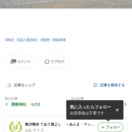
#
神社
#
花の窟神社
#
熊野
#
御神体
コメント
リブログ
記事を報告する
記事をシェア
前の記事
次の記事
乗鞍神社 その2
おかげさまで８年目に入りま
気に入ったらフォロー
す
会員登録は不要です
氣功整体 てあて屋よし ～あんま・マッサージ～ 飛騨高山 三元エネルギーで心と身体をてあてします。
フォロー
おむライス