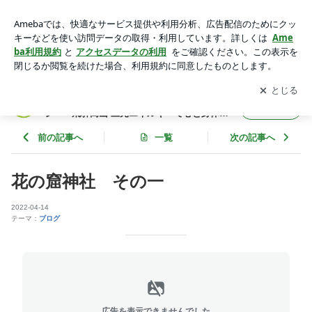
花の窟神社 その一 | 氣功整体 てあて屋よし ～あんま・マ
ッサージ～ 飛騨高山 三元エネルギーで心と身体をてあてし
アプリをダウンロードして
ブログの更新通知
を受け取りまし
開く
ます。
ょう。
氣功整体 てあて屋よし ～あんま・マッサー
フォロー
ジ～ 飛騨高山 三元エネルギーで心と身体を
てあてします。
前の記事へ
一覧
次の記事へ
花の窟神社 その一
2022-04-14
テーマ：
ブログ
広告を表示できませんでした