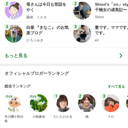
2
2
母さんは今日も世話を
Shiori's「on」st
やく
干物女の成長記〜
藤緒 ミルカ
Shiori
3
3
白柴 『きなこ』 のお気
妻です。ママです
楽ブログ
です。
ひろ☆みき
eri.
もっと見る
オフィシャルブロガーランキング
総合ランキング
すべて見る
1
2
3
市川團十郎白
小林麻央
だいたひかる
桃
クロ
猿