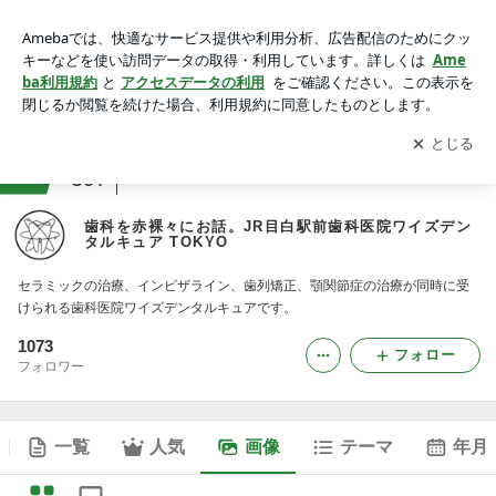
歯科を赤裸々にお話。JR目白駅前歯科医院ワイズデンタルキ
ュア TOKYOの画像
アプリをダウンロードして
ブログの更新通知
を受け取りまし
開く
ょう。
ranking
病院・クリニックジャンル
397
歯科を赤裸々にお話。JR目白駅前歯科医院ワイズデン
タルキュア TOKYO
セラミックの治療、インビザライン、歯列矯正、顎関節症の治療が同時に受
けられる歯科医院ワイズデンタルキュアです。
1073
フォロー
フォロワー
一覧
人気
画像
テーマ
年月