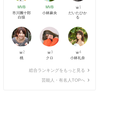
MVB
MVB
1
市川團十郎
小林麻央
だいたひか
白猿
る
2
3
4
桃
クロ
小林礼奈
総合ランキングをもっと見る
芸能人・有名人TOPへ