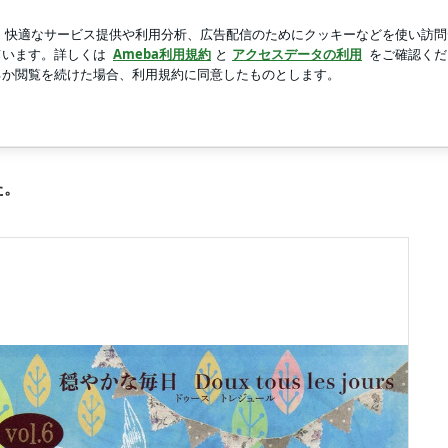
感激の1枚
新規登録
ログイ
芸能人ブログ
人気ブログ
枚目
～陽氣屋～
た。