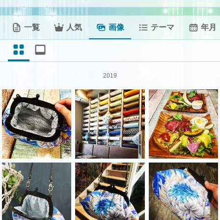
一覧
人気
画像
テーマ
年月
2019