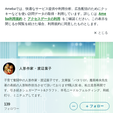
人形作家・渡辺葉子の画像
アプリをダウンロードして
ブログの更新通知
を受け取りまし
開く
ょう。
人形作家・渡辺葉子
子育て奮闘中の人形作家・渡辺葉子です。文庫版「パタリロ!」魔夜峰央先生
著の表紙の人形制作担当させて頂いております❗職人技 命。粘土造形再開で
す。引き続きシュガーアート&クラフト、羊毛ニードルフェルティング、和紙
灯り、ミニチュアしてます。
139
フォロー
フォロワー