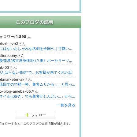
ォロワー:
1,898
人
ishi-love3さん
他にはないおしゃれな名刺を全国へ｜可愛い・かっこいいデザイン名刺専門店
elierpeonyさん
《愛知県/名古屋/昭和区/八事》ポーセラーツサロン❇︎atelier peony（アトリエ ピオニー）rika
ak-03さん
がんばらない発信”で、お客様が来てくれた話
ebmarketer-akさん
「店回すので精一杯。集客ムリかも…」と思ったときに読むブログ｜元サロン裏方のWEBマーケ記
eo-blog-ameba-05さん
「ネイルは好き。でも集客がしんどい…」から抜け出すまでの記録
一覧を見る
フォロー
フォローすると、このブログの更新情報が届きます。