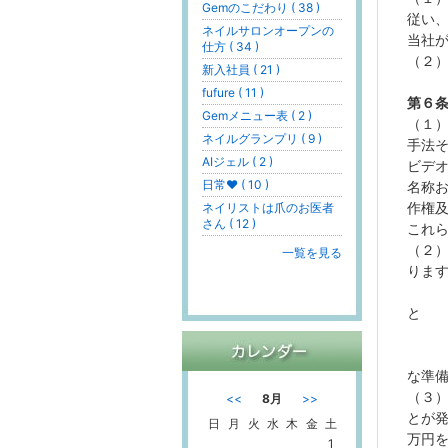
Gemのこだわり ( 38 )
従い
ネイルサロンオープンの
当社
仕方 ( 34 )
（２
新入社員 ( 21 )
fufure ( 11 )
第６
Gemメニュー表 ( 2 )
（１
ネイルグランプリ ( 9 )
手法
AIジェル ( 2 )
ビデ
日常♥ ( 10 )
名称
作権
ネイリストは爪のお医者
さん ( 12 )
これ
（２
一覧を見る
りま
①本
と
②本
③本
な準
（３
<<
8月
>>
とが
日
月
火
水
木
金
土
万円
1