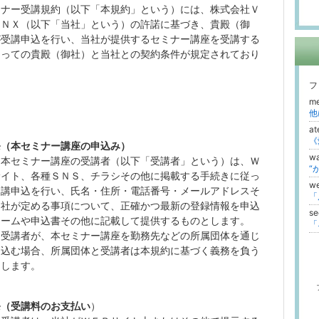
ミナー受講規約（以下「本規約」という）には、株式会社Ｖ
ＩＮＸ（以下「当社」という）の許諾に基づき、貴殿（御
が受講申込を行い、当社が提供するセミナー講座を受講する
たっての貴殿（御社）と当社との契約条件が規定されており
。
フ
me
at
条（本セミナー講座の申込み）
w
）本セミナー講座の受講者（以下「受講者」という）は、Ｗ
“
サイト、各種ＳＮＳ
、
チラシその他に掲載する手続きに従っ
w
受講申込を行い、氏名・住所・電話番号・メールアドレスそ
当社が定める事項について、正確かつ最新の登録情報を申込
s
ォームや申込書その他に記載して提供するものとします。
）受講者が、本セミナー講座を勤務先などの所属団体を通じ
し込む場合、所属団体と受講者は本規約に基づく義務を負う
とします。
条（受講料のお支払い
）