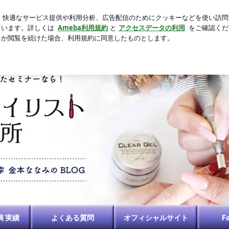
火傷に心配の声
芸能人ブログ
人気ブログ
新規登録
ィルイン ・セミナー 講師 金本ななみblog
演 実績
よくある質問
オフィシャルサイト
F