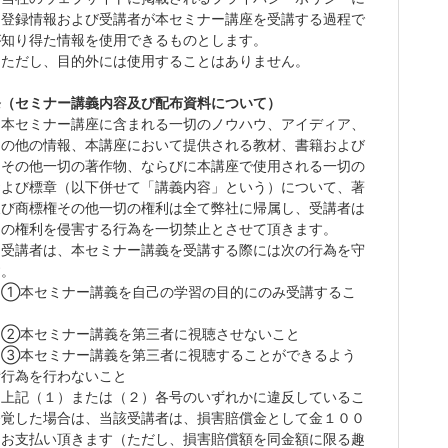
、登録情報および受
講者が本セミナー講座を受講する過程で
が知り得た情報を使用できるものとします。
）ただし、目的外には使用することはありません。
条
（
セミナー
講義内容及び配布資料について）
）
本セミナー
講座に含まれる一切のノウハウ、アイディア、
その他の情報、本講座において提供される教材、書籍および
オその他一切の著作物、ならびに本講座で使用される一切の
および標章（以下併せて「講義内容」という）について、著
及び商標権その他一切の権利は全て
弊社
に帰属し、受講者は
らの権利を侵害する行為を一切
禁止
と
させて頂きます
。
）
受講者は、
本セミナー講義を受講する際には次の行為を守
す。
セミナー講義
を自己の学習の目的にのみ
受講
す
るこ
セミナー講義を第三者に視聴させないこと
セミナー講義を第三者に視聴することができるよ
う
備行為を行わないこと
）上記（１）または（２）
各号のいずれか
に違反しているこ
発覚した場合は
、
当該受講者は
、
損害賠償金として金１００
をお支払い頂きます（ただし
、
損害賠償額を同金額に限る趣