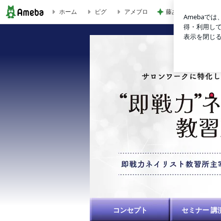
ホーム
ピグ
アメブロ
藤あや子「熱湯が」
セミナー受講規約 | マシーン ・ 時短 術を極める エンドレスフ
コンセプト
セミナー 講