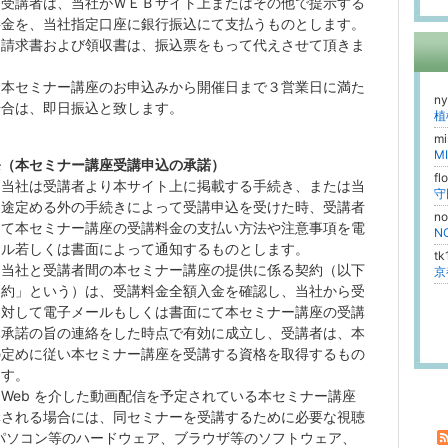
）受講者は、当社がＷＥＢサイト上またはその他で提示する
料金を、当社指定口座に銀行振込にて支払うものとします。
）請求書および領収書は、振込票をもって代えさせて頂きま
）
本
セミナー講座のお申込みから開催日まで３営業日に満た
n
場合は、即日振込と致します。
植
m
M
条（本セミナー講座受講申込の承諾）
fl
）当社は受講者より本サイト上に掲載する手続き、または当
別途定める外の手続きによって受講申込を受けた時、受講者
n
して本セミナー講座の受講料金の支払い方法や注意事項を電
N
ール若しくは書面によって通知するものとします。
t
）当社と受講者間の本セミナー講座の提供に係る契約（以下
契約」という）は、受講料金全額入金を確認し、当社から受
に対して電子メールもしくは書面にて本セミナー講座の受講
み承諾の旨の連絡をした時点で有効に成立し、受講者は、本
の定めに従い
本セミナー講座を
受講
する
資格を取得するもの
ます。
）
Web を介した動画配信
を予定されている本セミナー講座
講
される
場合には
、
同
セミナーを
受講
するために必要な視聴
パ
ソコン等のハー
ド
ウェア、
ブ
ラウ
ザ
等のソフトウェア、