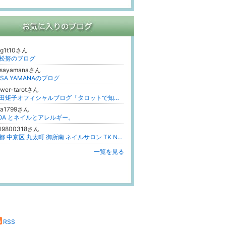
yg1t10さん
松努のブログ
isayamanaさん
ISA YAMANAのブログ
ower-tarotさん
守田矩子オフィシャルブログ「タロットで知る『禍福一如』」Powered by Ameba
oa1799さん
OA とネイルとアレルギー。
k19800318さん
京都 中京区 丸太町 御所南 ネイルサロン TK NAIL
更新
一覧を見る
RSS