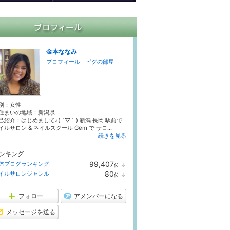
金本ななみ
プロフィール
｜
ピグの部屋
別：
女性
住まいの地域：
新潟県
己紹介：はじめまして♪( ´▽｀) 新潟 長岡 駅前で
イルサロン & ネイルスクール Gem で サロ...
続きを見る
ンキング
99,407
体ブログランキング
位
↓
ラ
80
イルサロンジャンル
位
↓
ン
ラ
キ
ン
ン
キ
フォロー
アメンバーになる
グ
ン
下
グ
メッセージを送る
降
下
降