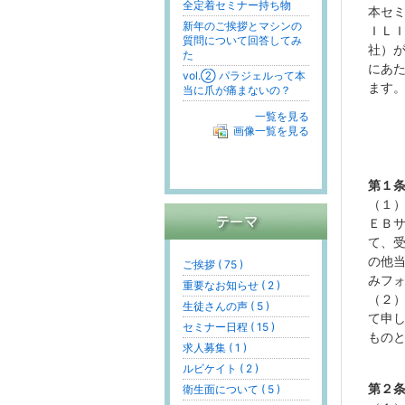
全定着セミナー持ち物
本セ
新年のご挨拶とマシンの
ＩＬ
質問について回答してみ
社）
た
にあ
vol.② パラジェルって本
ます
当に爪が痛まないの？
一覧を見る
画像一覧を見る
第１
（１
ＥＢ
て、
の他
ご挨拶 ( 75 )
みフ
重要なお知らせ ( 2 )
（２
生徒さんの声 ( 5 )
て申
セミナー日程 ( 15 )
もの
求人募集 ( 1 )
ルビケイト ( 2 )
第２
衛生面について ( 5 )