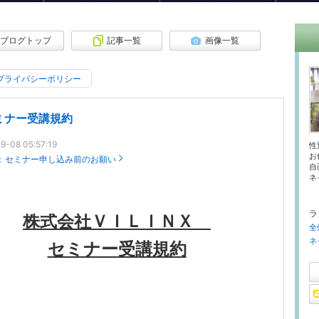
ブログトップ
記事一覧
画像一覧
プライバシーポリシー
ミナー受講規約
9-08 05:57:19
性
お
：
セミナー申し込み前のお願い
自
ネ
ラ
株式会社ＶＩＬＩＮＸ
全
ネ
セミナー受講規約