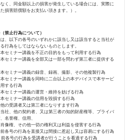
はなく
、
同金額以上の損害が発生している場合には
、
実際に
した損害賠償額を
お支払い頂きます。
）。
条（禁止行為について）
者は、以下の各号のいずれかに該当し又は該当すると当社が
する行為をしてはならないものとします。
）
本セミナー講義
を不正の目的をもって利用する行為
）本セミナー
講義
を全部又は一部を問わず第三者に提供する
）本セミナー
講義
の録音、録画、撮影、その他複製行為
）
本セミナー講義を
同時に二台以上の本デバイスで本サービ
利用する行為
）本
セミナー講義
の運営・維持を妨げる行為
）本
セミナー講義
の信用を毀損する行為
）他の
受講者
又は第三者になりすます行為
）当社、他の契約者、又は第三者の知的財産権等、プライバ
権、名誉権、信用、
肖像権、その他一切の権利又は利益を侵害する行為
）前各号の行為を直接又は間接に惹起し又は容易にする行為
）前各号の行為を
受講
者が行うことを看過する行為