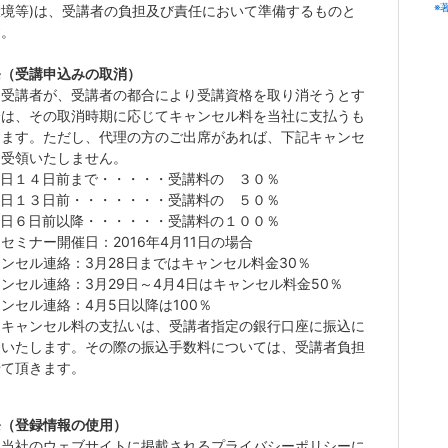
※
境等)は、
受講
者の負担
及び
責任において準備するものと
す。
条（受講申込みの取消）
）受講者が、受講者の都合により受講資格を取り消そうとす
合は、その取消時期に応じてキャンセル料を当社に支払うも
します。ただし、代理の方のご出席があれば、下記キャンセ
は受領いたしません。
催日１４日前まで・・・・・受講料の ３０％
催日１３日前・・・・・・・受講料の ５０％
催日６日前以降・・・・・・受講料の１００％
セミナー開催日：2016年4月11日の場合
ンセル連絡：3月28日まではキャンセル料金30％
ンセル連絡：3月29日～4月4日はキャンセル料金50％
ンセル連絡：4月5日以降は100％
）キャンセル料の支払いは、受講者指定の銀行口座に振込に
金いたします。その際の振込手数料については、受講者負担
せて頂きます。
条（登録情報の使用）
）当社のウェブサイトに掲載されるプライバシーポリシーに