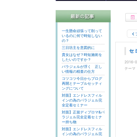
一生懸命頑張って削って
いるのに何で時短しない
の？
三日坊主を意図的に
セ
貴女はなぜ？時短施術を
したいのですか？
2016-0
パラジェルが浮く 正し
テーマ
い情報の精査の仕方
コツコツ今日からブログ
再開とテーブルセッティ
ングについて
対面】エンドレスフィル
インの為のパラジェル完
全定着セミナー
対面】正規ディプロマ&パ
ラジェル完全定着セミナ
ー持ち物
対面】エンドレスフィル
インの為のパラジェル完