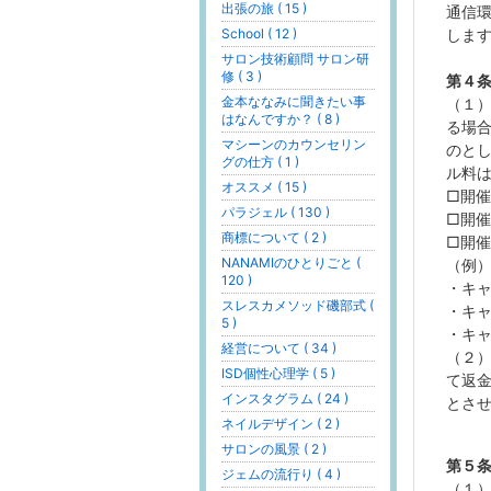
出張の旅 ( 15 )
通信環
School ( 12 )
しま
サロン技術顧問 サロン研
修 ( 3 )
第４
金本ななみに聞きたい事
（１
はなんですか？ ( 8 )
る場
マシーンのカウンセリン
のと
グの仕方 ( 1 )
ル料
オススメ ( 15 )
□開
パラジェル ( 130 )
□開
商標について ( 2 )
□開
NANAMIのひとりごと (
（例）
120 )
・キャ
スレスカメソッド磯部式 (
・キャ
5 )
・キャ
経営について ( 34 )
（２
ISD個性心理学 ( 5 )
て返
インスタグラム ( 24 )
とさ
ネイルデザイン ( 2 )
サロンの風景 ( 2 )
第５
ジェムの流行り ( 4 )
（１