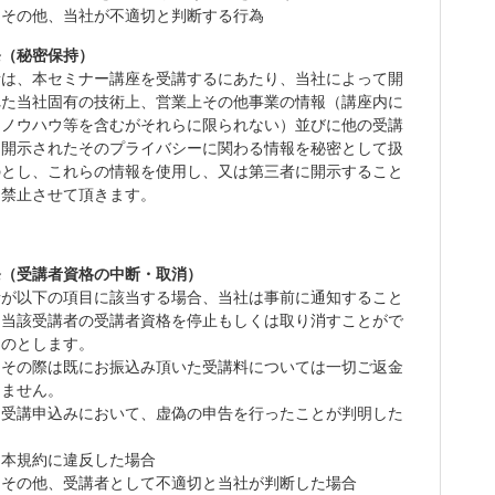
）その他、当社が不適切と判断する行為
条（秘密保持）
者は、本セミナー講座を受講するにあたり、当社によって開
れた当社固有の技術上、営業上その他事業の情報（講座内に
るノウハウ等を含むがそれらに限られない）並びに他の受講
り開示されたそのプライバシーに関わる情報を秘密として扱
のとし、これらの情報を使用し、又は第三者に開示すること
切禁止させて頂きます。
条（受講者資格の中断・取消）
者が以下の項目に該当する場合、当社は事前に通知すること
、当該受講者の受講者資格を停止もしくは取り消すことがで
ものとします。
、その際は既にお振込み頂いた受講料については一切ご返金
しません。
）受講申込みにおいて、虚偽の申告を行ったことが判明した
）本規約に違反した場合
）その他、受講者として不適切と当社が判断した場合