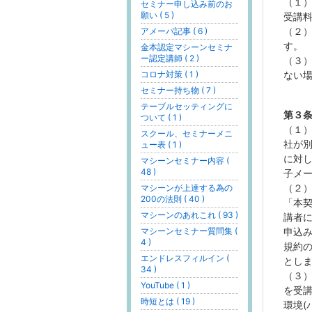
（１
セミナー申し込み前のお
願い ( 5 )
受講
（２
アメーバ記事 ( 6 )
す。
金本認定マシーンセミナ
ー認定講師 ( 2 )
（３
コロナ対策 ( 1 )
ない
セミナー持ち物 ( 7 )
テーブルセッティングに
第３
ついて ( 1 )
（１
スクール、セミナーメニ
社が
ュー表 ( 1 )
に対
マシーンセミナー内容 (
48 )
子メ
（２
マシーンが上達する為の
200の法則 ( 40 )
「本
マシーンのあれこれ ( 93 )
講者
マシーンセミナー質問集 (
申込
4 )
規約
エンドレスフィルイン (
とし
34 )
（３
YouTube ( 1 )
を受
時短とは ( 19 )
環境(