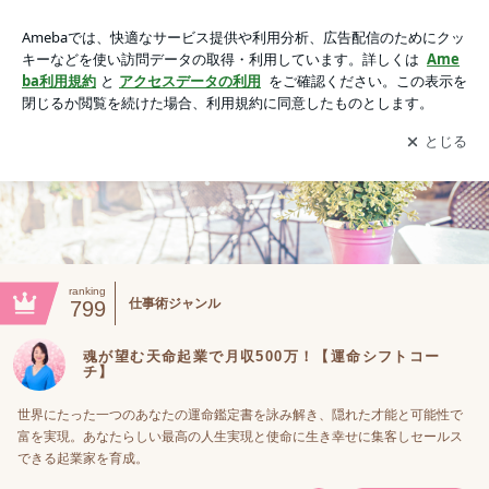
魂が望む天命起業で月収500万！【運命シフトコーチ】の画像
アプリをダウンロードして
ブログの更新通知
を受け取りまし
開く
ょう。
ranking
仕事術ジャンル
799
魂が望む天命起業で月収500万！【運命シフトコー
チ】
世界にたった一つのあなたの運命鑑定書を詠み解き、隠れた才能と可能性で
富を実現。あなたらしい最高の人生実現と使命に生き幸せに集客しセールス
できる起業家を育成。