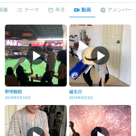
画像
テーマ
年月
動画
アメンバー
野球観戦
誕生日
2018年9月10日
2018年8月3日