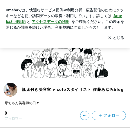
動画一覧｜託児付き美容室 vicoloスタイリスト 佐藤あゆみblo
g
アプリをダウンロードして
ブログの更新通知
を受け取りまし
開く
ょう。
託児付き美容室 vicoloスタイリスト 佐藤あゆみblog
母ちゃん美容師の日々
0
フォロー
フォロワー