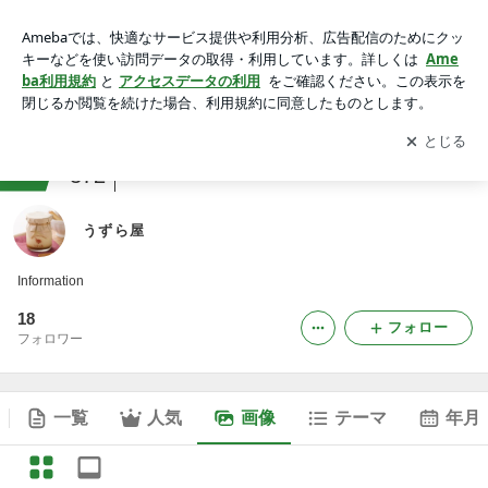
うずら屋の画像
アプリをダウンロードして
ブログの更新通知
を受け取りまし
開く
ょう。
ranking
レストラン・飲食関係ジャンル
372
うずら屋
Information
18
フォロー
フォロワー
一覧
人気
画像
テーマ
年月