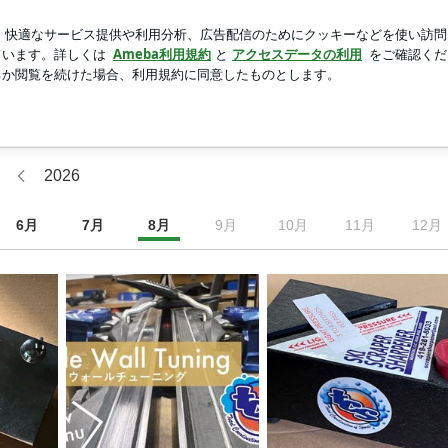
メロンと勘違い
新規登録
ロ
芸能人ブログ
人気ブログ
2026
6
月
7
月
8
月
9
月
10
月
11
月
12
月