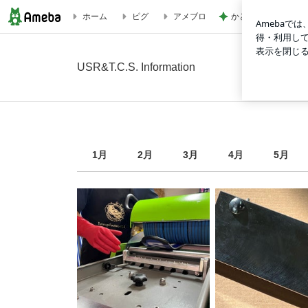
かとうかず子 夕張
ホーム
ピグ
アメブロ
2026年8月の画像｜USR&T.C.S. Information
USR&T.C.S. Information
1
月
2
月
3
月
4
月
5
月