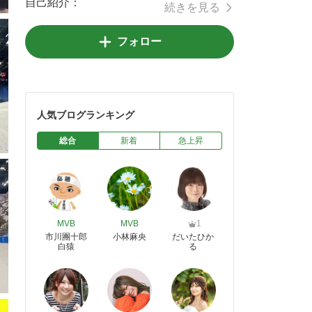
自己紹介：
続きを見る
フォロー
人気ブログランキング
総合
新着
急上昇
MVB
MVB
1
市川團十郎
小林麻央
だいたひか
白猿
る